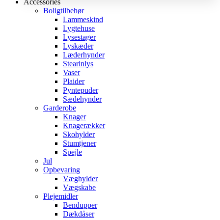
Accessories
Boligtilbehør
Lammeskind
Lygtehuse
Lysestager
Lyskæder
Læderhynder
Stearinlys
Vaser
Plaider
Pyntepuder
Sædehynder
Garderobe
Knager
Knagerækker
Skohylder
Stumtjener
Spejle
Jul
Opbevaring
Væghylder
Vægskabe
Plejemidler
Bendupper
Dækdåser