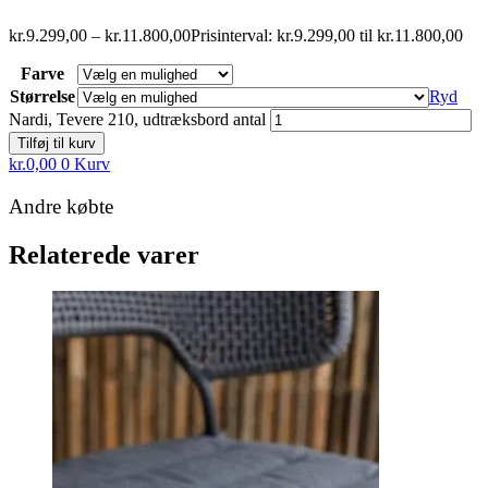
kr.
9.299,00
–
kr.
11.800,00
Prisinterval: kr.9.299,00 til kr.11.800,00
Farve
Størrelse
Ryd
Nardi, Tevere 210, udtræksbord antal
Tilføj til kurv
kr.
0,00
0
Kurv
Andre købte
Relaterede varer