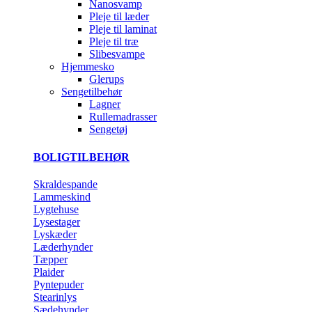
Nanosvamp
Pleje til læder
Pleje til laminat
Pleje til træ
Slibesvampe
Hjemmesko
Glerups
Sengetilbehør
Lagner
Rullemadrasser
Sengetøj
BOLIGTILBEHØR
Skraldespande
Lammeskind
Lygtehuse
Lysestager
Lyskæder
Læderhynder
Tæpper
Plaider
Pyntepuder
Stearinlys
Sædehynder