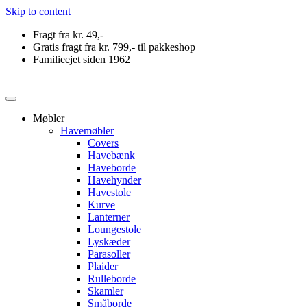
Svane Pris
Skip to content
Fragt fra kr. 49,-
Gratis fragt fra kr. 799,- til pakkeshop
Familieejet siden 1962
Møbler
Havemøbler
Covers
Havebænk
Haveborde
Havehynder
Havestole
Kurve
Lanterner
Loungestole
Lyskæder
Parasoller
Plaider
Rulleborde
Skamler
Småborde