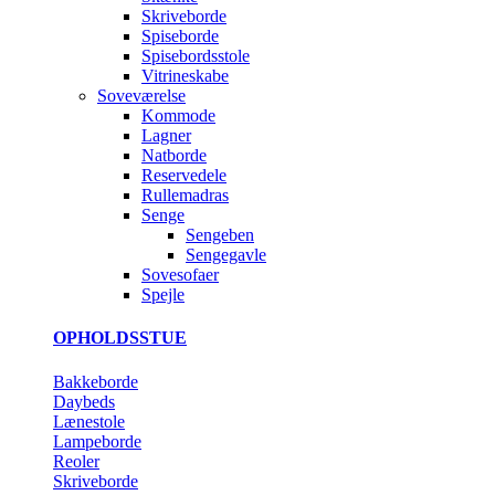
Skriveborde
Spiseborde
Spisebordsstole
Vitrineskabe
Soveværelse
Kommode
Lagner
Natborde
Reservedele
Rullemadras
Senge
Sengeben
Sengegavle
Sovesofaer
Spejle
OPHOLDSSTUE
Bakkeborde
Daybeds
Lænestole
Lampeborde
Reoler
Skriveborde