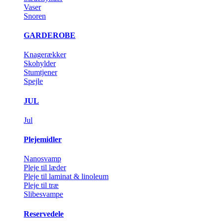
Vaser
Snoren
GARDEROBE
Knagerækker
Skohylder
Stumtjener
Spejle
JUL
Jul
Plejemidler
Nanosvamp
Pleje til læder
Pleje til laminat & linoleum
Pleje til træ
Slibesvampe
Reservedele