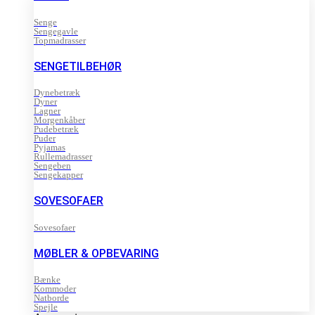
Senge
Sengegavle
Topmadrasser
SENGETILBEHØR
Dynebetræk
Dyner
Lagner
Morgenkåber
Pudebetræk
Puder
Pyjamas
Rullemadrasser
Sengeben
Sengekapper
SOVESOFAER
Sovesofaer
MØBLER & OPBEVARING
Bænke
Kommoder
Natborde
Spejle