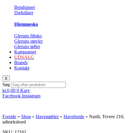
Bendupper
Dækdåser
Hjemmesko
Glerups filtsko
Glerups støvler
Glerups tøfler
Kampagner
UDSALG
Brands
Kontakt
X
Søg
kr.
0,00
0
Kurv
Facebook
Instagram
Forside
»
Shop
»
Havemøbler
»
Haveborde
»
Nardi, Tevere 210,
udtræksbord
SKU: 12161