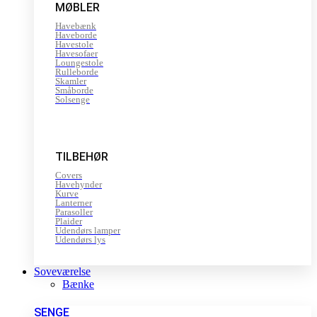
MØBLER
Havebænk
Haveborde
Havestole
Havesofaer
Loungestole
Rulleborde
Skamler
Småborde
Solsenge
TILBEHØR
Covers
Havehynder
Kurve
Lanterner
Parasoller
Plaider
Udendørs lamper
Udendørs lys
Soveværelse
Bænke
SENGE