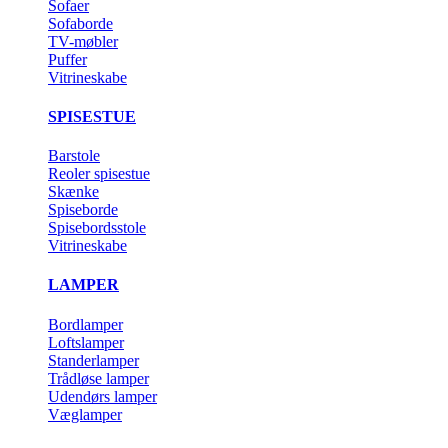
Sofaer
Sofaborde
TV-møbler
Puffer
Vitrineskabe
SPISESTUE
Barstole
Reoler spisestue
Skænke
Spiseborde
Spisebordsstole
Vitrineskabe
LAMPER
Bordlamper
Loftslamper
Standerlamper
Trådløse lamper
Udendørs lamper
Væglamper