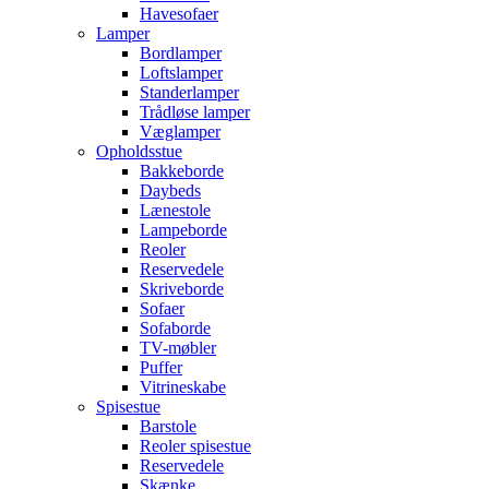
Havesofaer
Lamper
Bordlamper
Loftslamper
Standerlamper
Trådløse lamper
Væglamper
Opholdsstue
Bakkeborde
Daybeds
Lænestole
Lampeborde
Reoler
Reservedele
Skriveborde
Sofaer
Sofaborde
TV-møbler
Puffer
Vitrineskabe
Spisestue
Barstole
Reoler spisestue
Reservedele
Skænke