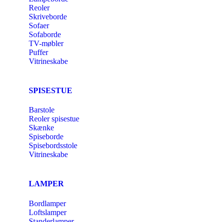
Reoler
Skriveborde
Sofaer
Sofaborde
TV-møbler
Puffer
Vitrineskabe
SPISESTUE
Barstole
Reoler spisestue
Skænke
Spiseborde
Spisebordsstole
Vitrineskabe
LAMPER
Bordlamper
Loftslamper
Standerlamper