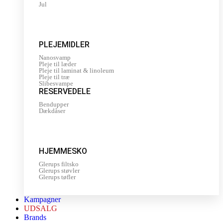
Jul
PLEJEMIDLER
Nanosvamp
Pleje til læder
Pleje til laminat & linoleum
Pleje til træ
Slibesvampe
RESERVEDELE
Bendupper
Dækdåser
HJEMMESKO
Glerups filtsko
Glerups støvler
Glerups tøfler
Kampagner
UDSALG
Brands