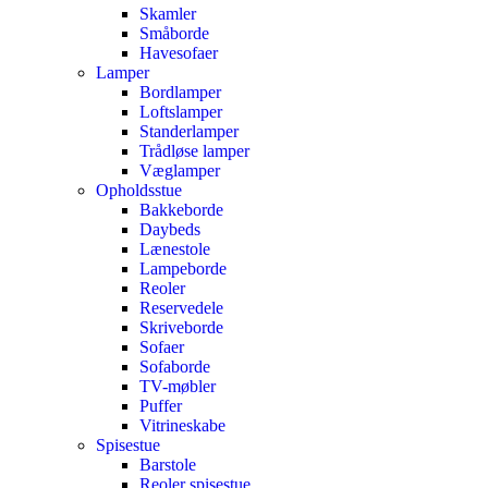
Skamler
Småborde
Havesofaer
Lamper
Bordlamper
Loftslamper
Standerlamper
Trådløse lamper
Væglamper
Opholdsstue
Bakkeborde
Daybeds
Lænestole
Lampeborde
Reoler
Reservedele
Skriveborde
Sofaer
Sofaborde
TV-møbler
Puffer
Vitrineskabe
Spisestue
Barstole
Reoler spisestue