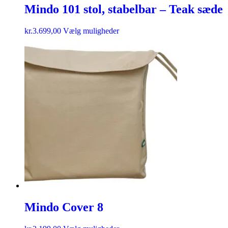
Mindo 101 stol, stabelbar – Teak sæde
kr.
3.699,00
Vælg muligheder
Mindo Cover 8