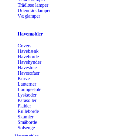
Trådløse lamper
Udendørs lamper
Væglamper
Havemøbler
Covers
Havebænk
Haveborde
Havehynder
Havestole
Havesofaer
Kurve
Lanterner
Loungestole
Lyskæder
Parasoller
Plaider
Rulleborde
Skamler
Småborde
Solsenge