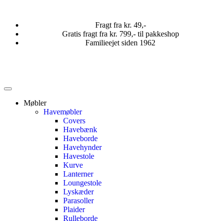
Fragt fra kr. 49,-
Gratis fragt fra kr. 799,- til pakkeshop
Familieejet siden 1962
Møbler
Havemøbler
Covers
Havebænk
Haveborde
Havehynder
Havestole
Kurve
Lanterner
Loungestole
Lyskæder
Parasoller
Plaider
Rulleborde