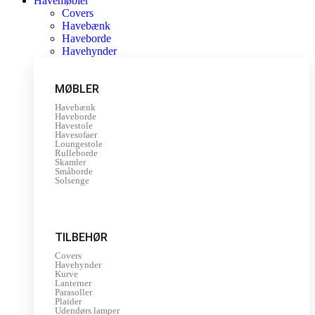
Havemøbler
Covers
Havebænk
Haveborde
Havehynder
MØBLER
Havebænk
Haveborde
Havestole
Havesofaer
Loungestole
Rulleborde
Skamler
Småborde
Solsenge
TILBEHØR
Covers
Havehynder
Kurve
Lanterner
Parasoller
Plaider
Udendørs lamper