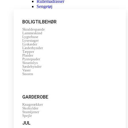
Rullemadrasser
Sengetøj
BOLIGTILBEHØR
Skraldespande
Lammeskind
Lygtehuse
Lysestager
Lyskæder
Læderhynder
Tæpper
Plaider
Pyntepuder
Stearinlys
Sædehynder
Vaser
Snoren
GARDEROBE
Knagerækker
Skohylder
Stumtjener
Spejle
JUL