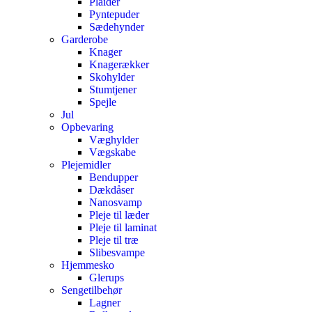
Plaider
Pyntepuder
Sædehynder
Garderobe
Knager
Knagerækker
Skohylder
Stumtjener
Spejle
Jul
Opbevaring
Væghylder
Vægskabe
Plejemidler
Bendupper
Dækdåser
Nanosvamp
Pleje til læder
Pleje til laminat
Pleje til træ
Slibesvampe
Hjemmesko
Glerups
Sengetilbehør
Lagner