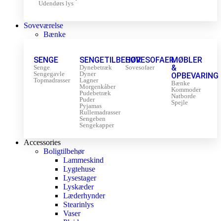
Udendørs lys
Soveværelse
Bænke
SENGE
SENGETILBEHØR
SOVESOFAER
MØBLER
&
Senge
Dynebetræk
Sovesofaer
Sengegavle
Dyner
OPBEVARING
Topmadrasser
Lagner
Bænke
Morgenkåber
Kommoder
Pudebetræk
Natborde
Puder
Spejle
Pyjamas
Rullemadrasser
Sengeben
Sengekapper
Accessories
Boligtilbehør
Lammeskind
Lygtehuse
Lysestager
Lyskæder
Læderhynder
Stearinlys
Vaser