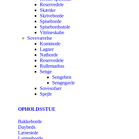
Reservedele
Skænke
Skriveborde
Spiseborde
Spisebordsstole
Vitrineskabe
Soveværelse
Kommode
Lagner
Natborde
Reservedele
Rullemadras
Senge
Sengeben
Sengegavle
Sovesofaer
Spejle
OPHOLDSSTUE
Bakkeborde
Daybeds
Lænestole
Lampeborde