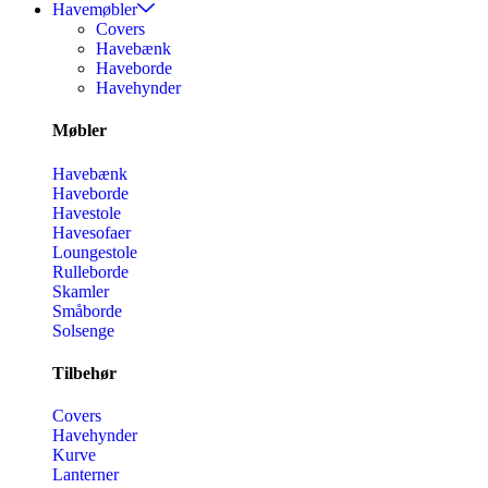
Havemøbler
Covers
Havebænk
Haveborde
Havehynder
Møbler
Havebænk
Haveborde
Havestole
Havesofaer
Loungestole
Rulleborde
Skamler
Småborde
Solsenge
Tilbehør
Covers
Havehynder
Kurve
Lanterner