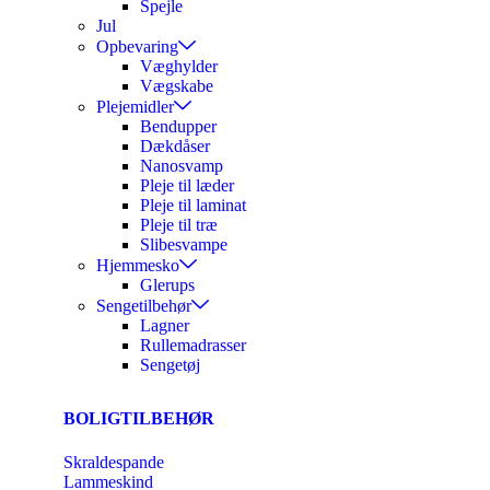
Spejle
Jul
Opbevaring
Væghylder
Vægskabe
Plejemidler
Bendupper
Dækdåser
Nanosvamp
Pleje til læder
Pleje til laminat
Pleje til træ
Slibesvampe
Hjemmesko
Glerups
Sengetilbehør
Lagner
Rullemadrasser
Sengetøj
BOLIGTILBEHØR
Skraldespande
Lammeskind