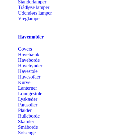
Standerlamper
Trådløse lamper
Udendørs lamper
Væglamper
Havemøbler
Covers
Havebænk
Haveborde
Havehynder
Havestole
Havesofaer
Kurve
Lanterner
Loungestole
Lyskæder
Parasoller
Plaider
Rulleborde
Skamler
Småborde
Solsenge