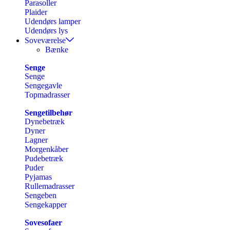
Parasoller
Plaider
Udendørs lamper
Udendørs lys
Soveværelse
Bænke
Senge
Senge
Sengegavle
Topmadrasser
Sengetilbehør
Dynebetræk
Dyner
Lagner
Morgenkåber
Pudebetræk
Puder
Pyjamas
Rullemadrasser
Sengeben
Sengekapper
Sovesofaer