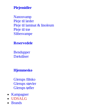
Plejemidler
Nanosvamp
Pleje til læder
Pleje til laminat & linoleum
Pleje til træ
Slibesvampe
Reservedele
Bendupper
Dækdåser
Hjemmesko
Glerups filtsko
Glerups støvler
Glerups tøfler
Kampagner
UDSALG
Brands