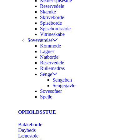
Reoler spisestue
Reservedele
Skænke
Skriveborde
Spiseborde
Spisebordsstole
Vitrineskabe
Soveværelse
Kommode
Lagner
Natborde
Reservedele
Rullemadras
Senge
Sengeben
Sengegavle
Sovesofaer
Spejle
OPHOLDSSTUE
Bakkeborde
Daybeds
Lænestole