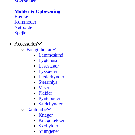
Sovesofaer
Møbler & Opbevaring
Bænke
Kommoder
Natborde
Spejle
Accessories
Boligtilbehør
Lammeskind
Lygtehuse
Lysestager
Lyskæder
Læderhynder
Stearinlys
Vaser
Plaider
Pyntepuder
Sædehynder
Garderobe
Knager
Knagerækker
Skohylder
Stumtjener