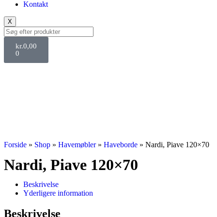
Kontakt
X
kr.
0,00
0
Svane Pris
Forside
»
Shop
»
Havemøbler
»
Haveborde
»
Nardi, Piave 120×70
Nardi, Piave 120×70
Beskrivelse
Yderligere information
Beskrivelse