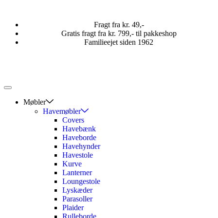
Fragt fra kr. 49,-
Gratis fragt fra kr. 799,- til pakkeshop
Familieejet siden 1962
Møbler
Havemøbler
Covers
Havebænk
Haveborde
Havehynder
Havestole
Kurve
Lanterner
Loungestole
Lyskæder
Parasoller
Plaider
Rulleborde