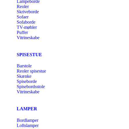
Lampeborde
Reoler
Skriveborde
Sofaer
Sofaborde
TV-møbler
Puffer
Vitrineskabe
SPISESTUE
Barstole
Reoler spisestue
Skænke
Spiseborde
Spisebordsstole
Vitrineskabe
LAMPER
Bordlamper
Loftslamper