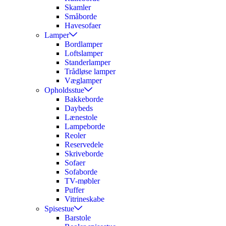
Skamler
Småborde
Havesofaer
Lamper
Bordlamper
Loftslamper
Standerlamper
Trådløse lamper
Væglamper
Opholdsstue
Bakkeborde
Daybeds
Lænestole
Lampeborde
Reoler
Reservedele
Skriveborde
Sofaer
Sofaborde
TV-møbler
Puffer
Vitrineskabe
Spisestue
Barstole