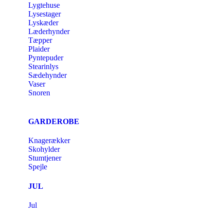
Lygtehuse
Lysestager
Lyskæder
Læderhynder
Tæpper
Plaider
Pyntepuder
Stearinlys
Sædehynder
Vaser
Snoren
GARDEROBE
Knagerækker
Skohylder
Stumtjener
Spejle
JUL
Jul