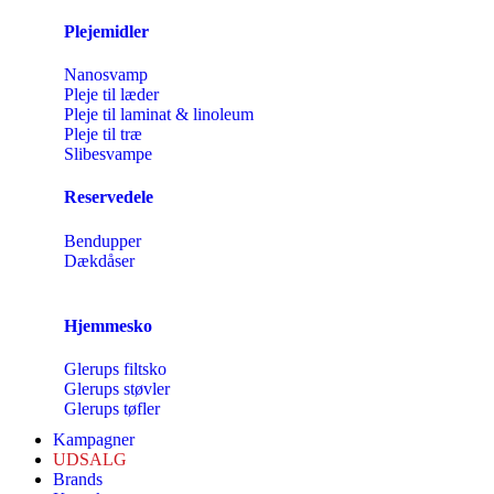
Plejemidler
Nanosvamp
Pleje til læder
Pleje til laminat & linoleum
Pleje til træ
Slibesvampe
Reservedele
Bendupper
Dækdåser
Hjemmesko
Glerups filtsko
Glerups støvler
Glerups tøfler
Kampagner
UDSALG
Brands