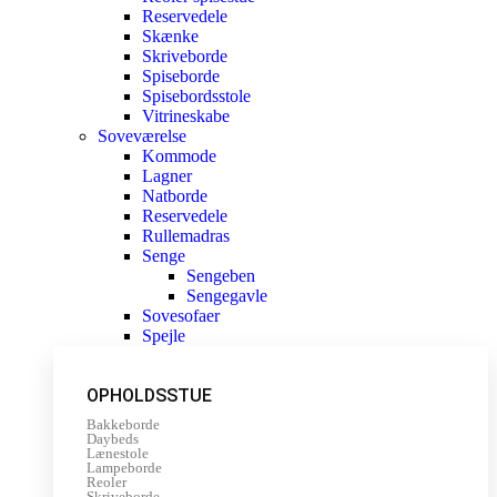
Reservedele
Skænke
Skriveborde
Spiseborde
Spisebordsstole
Vitrineskabe
Soveværelse
Kommode
Lagner
Natborde
Reservedele
Rullemadras
Senge
Sengeben
Sengegavle
Sovesofaer
Spejle
OPHOLDSSTUE
Bakkeborde
Daybeds
Lænestole
Lampeborde
Reoler
Skriveborde