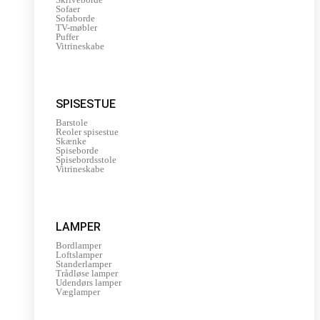
Sofaer
Sofaborde
TV-møbler
Puffer
Vitrineskabe
SPISESTUE
Barstole
Reoler spisestue
Skænke
Spiseborde
Spisebordsstole
Vitrineskabe
LAMPER
Bordlamper
Loftslamper
Standerlamper
Trådløse lamper
Udendørs lamper
Væglamper