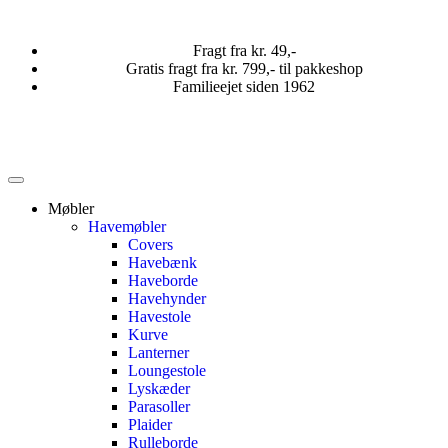
Fragt fra kr. 49,-
Gratis fragt fra kr. 799,- til pakkeshop
Familieejet siden 1962
Møbler
Havemøbler
Covers
Havebænk
Haveborde
Havehynder
Havestole
Kurve
Lanterner
Loungestole
Lyskæder
Parasoller
Plaider
Rulleborde