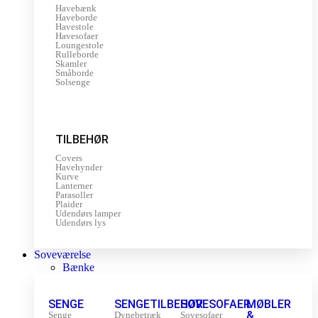
Havebænk
Haveborde
Havestole
Havesofaer
Loungestole
Rulleborde
Skamler
Småborde
Solsenge
TILBEHØR
Covers
Havehynder
Kurve
Lanterner
Parasoller
Plaider
Udendørs lamper
Udendørs lys
Soveværelse
Bænke
SENGE
SENGETILBEHØR
SOVESOFAER
MØBLER
&
Senge
Dynebetræk
Sovesofaer