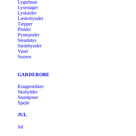
Lygtehuse
Lysestager
Lyskæder
Læderhynder
Tæpper
Plaider
Pyntepuder
Stearinlys
Sædehynder
Vaser
Snoren
GARDEROBE
Knagerækker
Skohylder
Stumtjener
Spejle
JUL
Jul