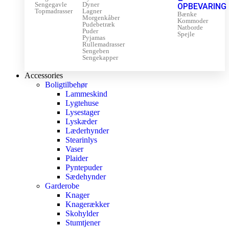
Sengegavle
Dyner
OPBEVARING
Topmadrasser
Lagner
Bænke
Morgenkåber
Kommoder
Pudebetræk
Natborde
Puder
Spejle
Pyjamas
Rullemadrasser
Sengeben
Sengekapper
Accessories
Boligtilbehør
Lammeskind
Lygtehuse
Lysestager
Lyskæder
Læderhynder
Stearinlys
Vaser
Plaider
Pyntepuder
Sædehynder
Garderobe
Knager
Knagerækker
Skohylder
Stumtjener