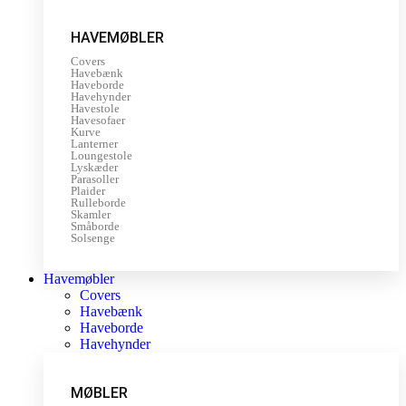
HAVEMØBLER
Covers
Havebænk
Haveborde
Havehynder
Havestole
Havesofaer
Kurve
Lanterner
Loungestole
Lyskæder
Parasoller
Plaider
Rulleborde
Skamler
Småborde
Solsenge
Havemøbler
Covers
Havebænk
Haveborde
Havehynder
MØBLER