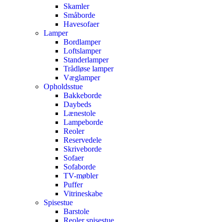
Skamler
Småborde
Havesofaer
Lamper
Bordlamper
Loftslamper
Standerlamper
Trådløse lamper
Væglamper
Opholdsstue
Bakkeborde
Daybeds
Lænestole
Lampeborde
Reoler
Reservedele
Skriveborde
Sofaer
Sofaborde
TV-møbler
Puffer
Vitrineskabe
Spisestue
Barstole
Reoler spisestue