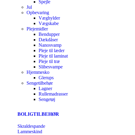
Spejle
Jul
Opbevaring
Væghylder
Vægskabe
Plejemidler
Bendupper
Dækdåser
Nanosvamp
Pleje til læder
Pleje til laminat
Pleje til træ
Slibesvampe
Hjemmesko
Glerups
Sengetilbehør
Lagner
Rullemadrasser
Sengetøj
BOLIGTILBEHØR
Skraldespande
Lammeskind