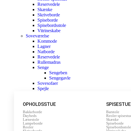
Reservedele
Skænke
Skriveborde
Spiseborde
Spisebordsstole
Vitrineskabe
Soveværelse
Kommode
Lagner
Natborde
Reservedele
Rullemadras
Senge
Sengeben
Sengegavle
Sovesofaer
Spejle
OPHOLDSSTUE
SPISESTUE
Bakkeborde
Barstole
Daybeds
Reoler spisestu
Lænestole
Skænke
Lampeborde
Spiseborde
Reoler
Spisebordsstole
Skriveborde
Vitrineskabe