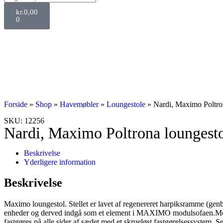
kr.
0,00
0
Forside
»
Shop
»
Havemøbler
»
Loungestole
»
Nardi, Maximo Poltro
SKU: 12256
Nardi, Maximo Poltrona loungest
Beskrivelse
Yderligere information
Beskrivelse
Maximo loungestol. Stellet er lavet af regenereret harpiksramme (ge
enheder og derved indgå som et element i MAXIMO modulsofaen.Module
fastgøres på alle sider af sædet med et skrueløst fastgørelsessystem. 