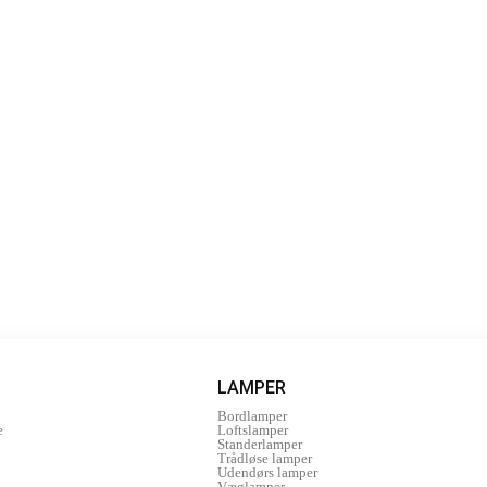
LAMPER
Bordlamper
e
Loftslamper
Standerlamper
Trådløse lamper
Udendørs lamper
Væglamper