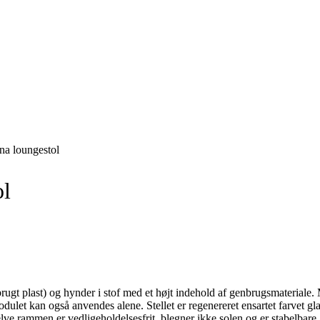
Svane Pris
na loungestol
ol
nbrugt plast) og hynder i stof med et højt indehold af genbrugsmater
t kan også anvendes alene. Stellet er regenereret ensartet farvet g
Selve rammen er vedligeholdelsesfrit, blegner ikke solen og er stabelbar