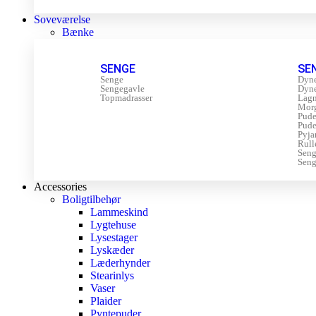
Soveværelse
Bænke
SENGE
SE
Senge
Dyn
Sengegavle
Dyn
Topmadrasser
Lagn
Mor
Pude
Pude
Pyja
Rull
Sen
Seng
Accessories
Boligtilbehør
Lammeskind
Lygtehuse
Lysestager
Lyskæder
Læderhynder
Stearinlys
Vaser
Plaider
Pyntepuder