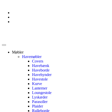
Møbler
Havemøbler
Covers
Havebænk
Haveborde
Havehynder
Havestole
Kurve
Lanterner
Loungestole
Lyskæder
Parasoller
Plaider
Rulleborde