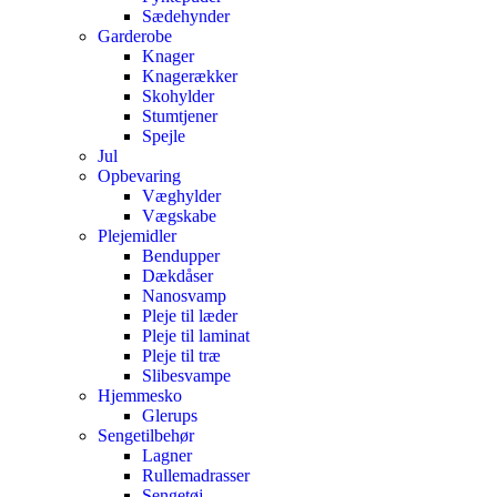
Sædehynder
Garderobe
Knager
Knagerækker
Skohylder
Stumtjener
Spejle
Jul
Opbevaring
Væghylder
Vægskabe
Plejemidler
Bendupper
Dækdåser
Nanosvamp
Pleje til læder
Pleje til laminat
Pleje til træ
Slibesvampe
Hjemmesko
Glerups
Sengetilbehør
Lagner
Rullemadrasser
Sengetøj