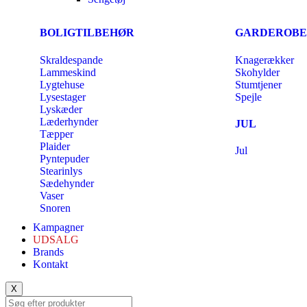
BOLIGTILBEHØR
GARDEROBE
Skraldespande
Knagerækker
Lammeskind
Skohylder
Lygtehuse
Stumtjener
Lysestager
Spejle
Lyskæder
Læderhynder
JUL
Tæpper
Plaider
Jul
Pyntepuder
Stearinlys
Sædehynder
Vaser
Snoren
Kampagner
UDSALG
Brands
Kontakt
X