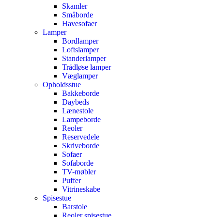
Skamler
Småborde
Havesofaer
Lamper
Bordlamper
Loftslamper
Standerlamper
Trådløse lamper
Væglamper
Opholdsstue
Bakkeborde
Daybeds
Lænestole
Lampeborde
Reoler
Reservedele
Skriveborde
Sofaer
Sofaborde
TV-møbler
Puffer
Vitrineskabe
Spisestue
Barstole
Reoler spisestue