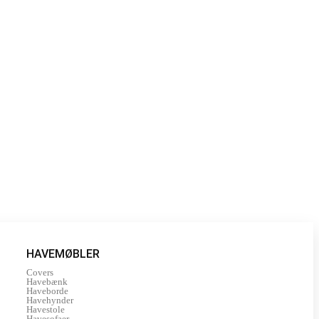
HAVEMØBLER
Covers
Havebænk
Haveborde
Havehynder
Havestole
Havesofaer