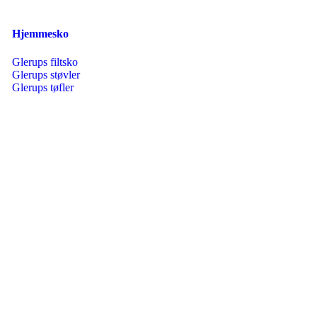
Hjemmesko
Glerups filtsko
Glerups støvler
Glerups tøfler