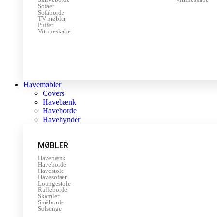
Sofaer
Sofaborde
TV-møbler
Puffer
Vitrineskabe
Havemøbler
Covers
Havebænk
Haveborde
Havehynder
MØBLER
Havebænk
Haveborde
Havestole
Havesofaer
Loungestole
Rulleborde
Skamler
Småborde
Solsenge