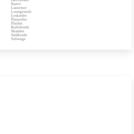
Kurve
Lanterner
Loungestole
Lyskæder
Parasoller
Plaider
Rulleborde
Skamler
Småborde
Solsenge