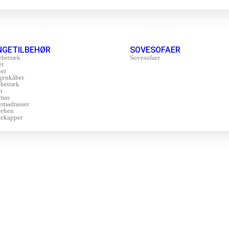
NGETILBEHØR
SOVESOFAER
ebetræk
Sovesofaer
er
er
genkåber
betræk
r
mas
emadrasser
geben
ekapper