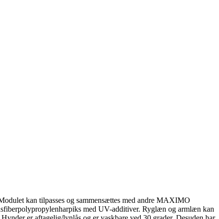
iale. Modulet kan tilpasses og sammensættes med andre MAXIMO
lasfiberpolypropylenharpiks med UV-additiver. Ryglæn og armlæn kan
e. Hynder er aftagelig/lynlås og er vaskbare ved 30 grader. Desuden har