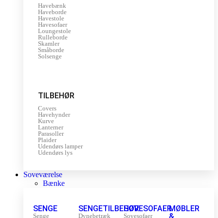
Havebænk
Haveborde
Havestole
Havesofaer
Loungestole
Rulleborde
Skamler
Småborde
Solsenge
TILBEHØR
Covers
Havehynder
Kurve
Lanterner
Parasoller
Plaider
Udendørs lamper
Udendørs lys
Soveværelse
Bænke
SENGE
SENGETILBEHØR
SOVESOFAER
MØBLER
&
Senge
Dynebetræk
Sovesofaer