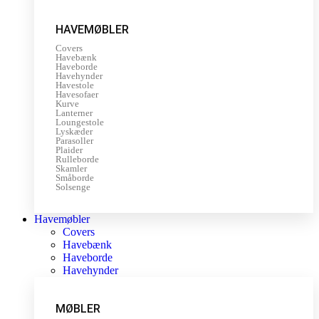
HAVEMØBLER
Covers
Havebænk
Haveborde
Havehynder
Havestole
Havesofaer
Kurve
Lanterner
Loungestole
Lyskæder
Parasoller
Plaider
Rulleborde
Skamler
Småborde
Solsenge
Havemøbler
Covers
Havebænk
Haveborde
Havehynder
MØBLER