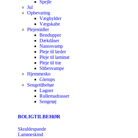
Spejle
Jul
Opbevaring
Væghylder
Vægskabe
Plejemidler
Bendupper
Dækdåser
Nanosvamp
Pleje til læder
Pleje til laminat
Pleje til træ
Slibesvampe
Hjemmesko
Glerups
Sengetilbehør
Lagner
Rullemadrasser
Sengetøj
BOLIGTILBEHØR
Skraldespande
Lammeskind