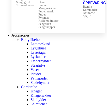
Sengegavle
Dyner
OPBEVARING
Topmadrasser
Lagner
Bænke
Morgenkåber
Kommoder
Pudebetræk
Natborde
Puder
Spejle
Pyjamas
Rullemadrasser
Sengeben
Sengekapper
Accessories
Boligtilbehør
Lammeskind
Lygtehuse
Lysestager
Lyskæder
Læderhynder
Stearinlys
Vaser
Plaider
Pyntepuder
Sædehynder
Garderobe
Knager
Knagerækker
Skohylder
Stumtjener