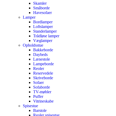
Skamler
Småborde
Havesofaer
Lamper
Bordlamper
Loftslamper
Standerlamper
Trådløse lamper
Væglamper
Opholdsstue
Bakkeborde
Daybeds
Lænestole
Lampeborde
Reoler
Reservedele
Skriveborde
Sofaer
Sofaborde
TV-møbler
Puffer
Vitrineskabe
Spisestue
Barstole
Reoler spisestue