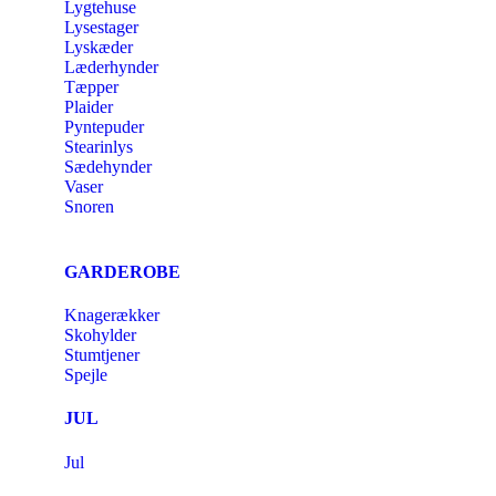
Lygtehuse
Lysestager
Lyskæder
Læderhynder
Tæpper
Plaider
Pyntepuder
Stearinlys
Sædehynder
Vaser
Snoren
GARDEROBE
Knagerækker
Skohylder
Stumtjener
Spejle
JUL
Jul