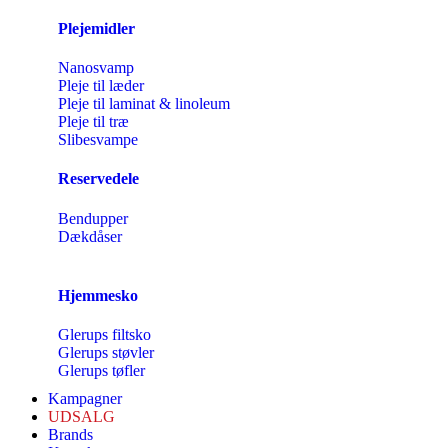
Plejemidler
Nanosvamp
Pleje til læder
Pleje til laminat & linoleum
Pleje til træ
Slibesvampe
Reservedele
Bendupper
Dækdåser
Hjemmesko
Glerups filtsko
Glerups støvler
Glerups tøfler
Kampagner
UDSALG
Brands