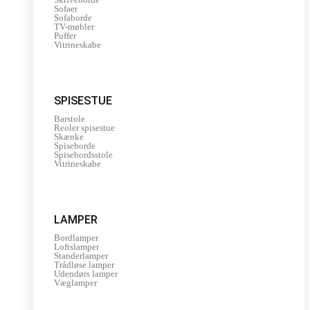
Sofaer
Sofaborde
TV-møbler
Puffer
Vitrineskabe
SPISESTUE
Barstole
Reoler spisestue
Skænke
Spiseborde
Spisebordsstole
Vitrineskabe
LAMPER
Bordlamper
Loftslamper
Standerlamper
Trådløse lamper
Udendørs lamper
Væglamper