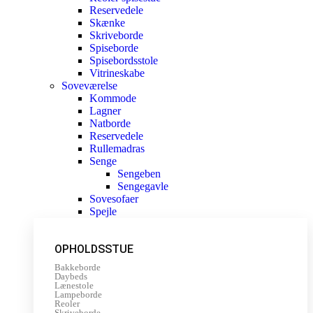
Reservedele
Skænke
Skriveborde
Spiseborde
Spisebordsstole
Vitrineskabe
Soveværelse
Kommode
Lagner
Natborde
Reservedele
Rullemadras
Senge
Sengeben
Sengegavle
Sovesofaer
Spejle
OPHOLDSSTUE
Bakkeborde
Daybeds
Lænestole
Lampeborde
Reoler
Skriveborde