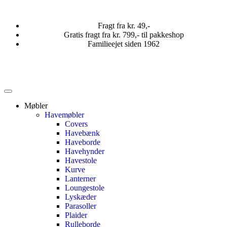
Fragt fra kr. 49,-
Gratis fragt fra kr. 799,- til pakkeshop
Familieejet siden 1962
Møbler
Havemøbler
Covers
Havebænk
Haveborde
Havehynder
Havestole
Kurve
Lanterner
Loungestole
Lyskæder
Parasoller
Plaider
Rulleborde