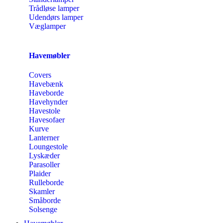
Trådløse lamper
Udendørs lamper
Væglamper
Havemøbler
Covers
Havebænk
Haveborde
Havehynder
Havestole
Havesofaer
Kurve
Lanterner
Loungestole
Lyskæder
Parasoller
Plaider
Rulleborde
Skamler
Småborde
Solsenge