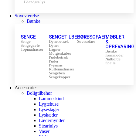
Udendørs lys
Soveværelse
Bænke
SENGE
SENGETILBEHØR
SOVESOFAER
MØBLER
&
Senge
Dynebetræk
Sovesofaer
Sengegavle
Dyner
OPBEVARING
Topmadrasser
Lagner
Bænke
Morgenkåber
Kommoder
Pudebetræk
Natborde
Puder
Spejle
Pyjamas
Rullemadrasser
Sengeben
Sengekapper
Accessories
Boligtilbehør
Lammeskind
Lygtehuse
Lysestager
Lyskæder
Læderhynder
Stearinlys
Vaser