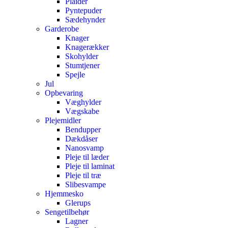
Plaider
Pyntepuder
Sædehynder
Garderobe
Knager
Knagerækker
Skohylder
Stumtjener
Spejle
Jul
Opbevaring
Væghylder
Vægskabe
Plejemidler
Bendupper
Dækdåser
Nanosvamp
Pleje til læder
Pleje til laminat
Pleje til træ
Slibesvampe
Hjemmesko
Glerups
Sengetilbehør
Lagner