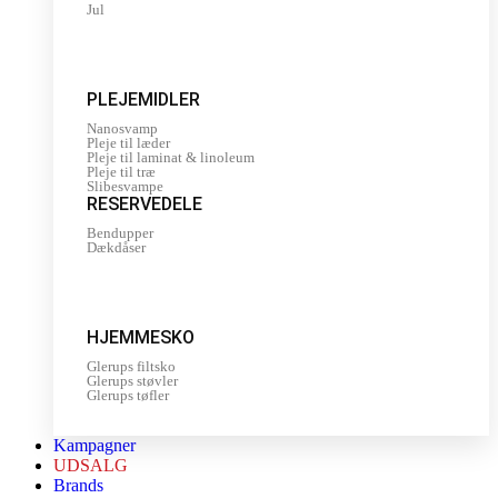
Jul
PLEJEMIDLER
Nanosvamp
Pleje til læder
Pleje til laminat & linoleum
Pleje til træ
Slibesvampe
RESERVEDELE
Bendupper
Dækdåser
HJEMMESKO
Glerups filtsko
Glerups støvler
Glerups tøfler
Kampagner
UDSALG
Brands