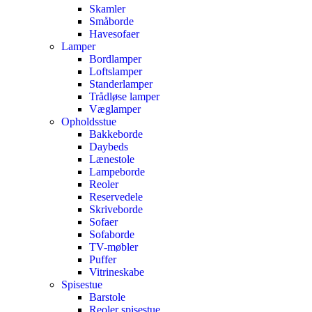
Skamler
Småborde
Havesofaer
Lamper
Bordlamper
Loftslamper
Standerlamper
Trådløse lamper
Væglamper
Opholdsstue
Bakkeborde
Daybeds
Lænestole
Lampeborde
Reoler
Reservedele
Skriveborde
Sofaer
Sofaborde
TV-møbler
Puffer
Vitrineskabe
Spisestue
Barstole
Reoler spisestue