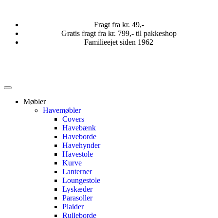
Fragt fra kr. 49,-
Gratis fragt fra kr. 799,- til pakkeshop
Familieejet siden 1962
Møbler
Havemøbler
Covers
Havebænk
Haveborde
Havehynder
Havestole
Kurve
Lanterner
Loungestole
Lyskæder
Parasoller
Plaider
Rulleborde