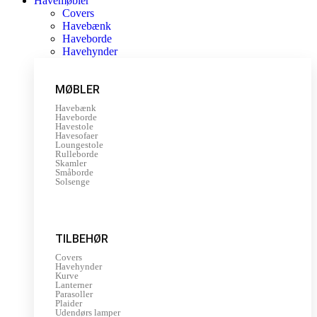
Havemøbler
Covers
Havebænk
Haveborde
Havehynder
MØBLER
Havebænk
Haveborde
Havestole
Havesofaer
Loungestole
Rulleborde
Skamler
Småborde
Solsenge
TILBEHØR
Covers
Havehynder
Kurve
Lanterner
Parasoller
Plaider
Udendørs lamper