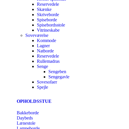
Reservedele
Skænke
Skriveborde
Spiseborde
Spisebordsstole
Vitrineskabe
Soveværelse
Kommode
Lagner
Natborde
Reservedele
Rullemadras
Senge
Sengeben
Sengegavle
Sovesofaer
Spejle
OPHOLDSSTUE
Bakkeborde
Daybeds
Lænestole
Lampeborde