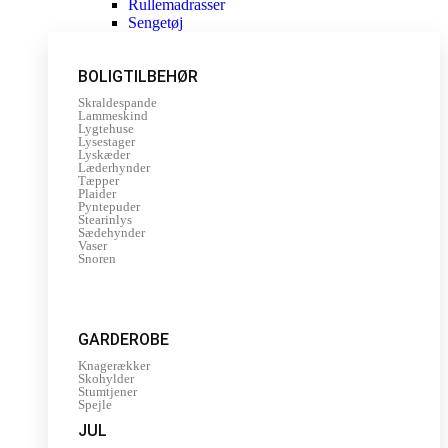
Rullemadrasser
Sengetøj
BOLIGTILBEHØR
Skraldespande
Lammeskind
Lygtehuse
Lysestager
Lyskæder
Læderhynder
Tæpper
Plaider
Pyntepuder
Stearinlys
Sædehynder
Vaser
Snoren
GARDEROBE
Knagerækker
Skohylder
Stumtjener
Spejle
JUL