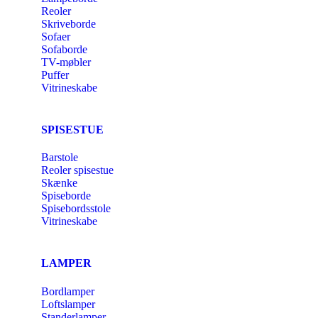
Reoler
Skriveborde
Sofaer
Sofaborde
TV-møbler
Puffer
Vitrineskabe
SPISESTUE
Barstole
Reoler spisestue
Skænke
Spiseborde
Spisebordsstole
Vitrineskabe
LAMPER
Bordlamper
Loftslamper
Standerlamper