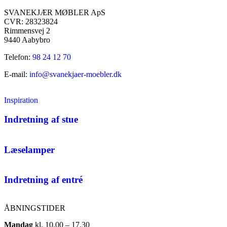
SVANEKJÆR MØBLER ApS
CVR: 28323824
Rimmensvej 2
9440 Aabybro
Telefon:
98 24 12 70
E-mail:
info@svanekjaer-moebler.dk
Inspiration
Indretning af stue
Læselamper
Indretning af entré
ÅBNINGSTIDER
Mandag
​ kl. 10.00 – 17.30​