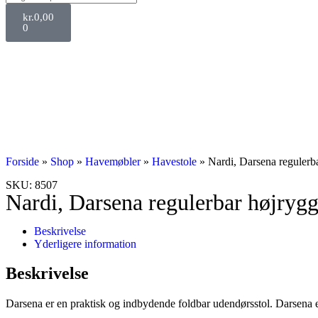
kr.
0,00
0
Forside
»
Shop
»
Havemøbler
»
Havestole
»
Nardi, Darsena regulerba
SKU: 8507
Nardi, Darsena regulerbar højrygg
Beskrivelse
Yderligere information
Beskrivelse
Darsena er en praktisk og indbydende foldbar udendørsstol. Darsena er U