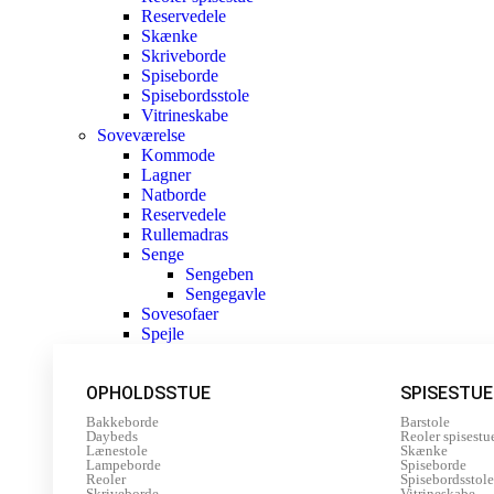
Reservedele
Skænke
Skriveborde
Spiseborde
Spisebordsstole
Vitrineskabe
Soveværelse
Kommode
Lagner
Natborde
Reservedele
Rullemadras
Senge
Sengeben
Sengegavle
Sovesofaer
Spejle
OPHOLDSSTUE
SPISESTUE
Bakkeborde
Barstole
Daybeds
Reoler spisestu
Lænestole
Skænke
Lampeborde
Spiseborde
Reoler
Spisebordsstole
Skriveborde
Vitrineskabe