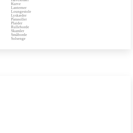
Kurve
Lanterner
Loungestole
Lyskæder
Parasoller
Plaider
Rulleborde
Skamler
Småborde
Solsenge