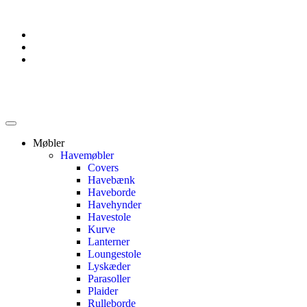
Møbler
Havemøbler
Covers
Havebænk
Haveborde
Havehynder
Havestole
Kurve
Lanterner
Loungestole
Lyskæder
Parasoller
Plaider
Rulleborde