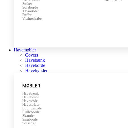
Sofaer
Sofaborde
TV-møbler
Puffer
Vitrineskabe
Havemøbler
Covers
Havebænk
Haveborde
Havehynder
MØBLER
Havebænk
Haveborde
Havestole
Havesofaer
Loungestole
Rulleborde
Skamler
Småborde
Solsenge