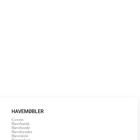
HAVEMØBLER
Covers
Havebænk
Haveborde
Havehynder
Havestole
Havesofaer