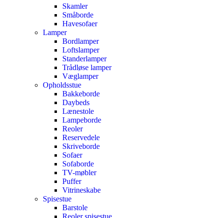
Skamler
Småborde
Havesofaer
Lamper
Bordlamper
Loftslamper
Standerlamper
Trådløse lamper
Væglamper
Opholdsstue
Bakkeborde
Daybeds
Lænestole
Lampeborde
Reoler
Reservedele
Skriveborde
Sofaer
Sofaborde
TV-møbler
Puffer
Vitrineskabe
Spisestue
Barstole
Reoler spisestue