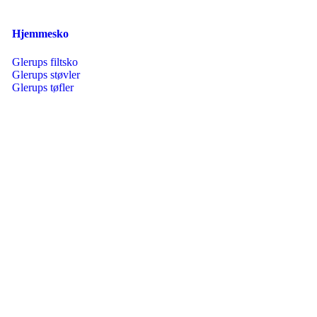
Hjemmesko
Glerups filtsko
Glerups støvler
Glerups tøfler