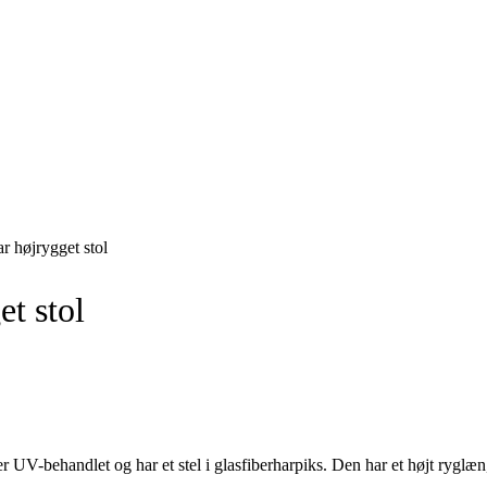
Svane Pris
r højrygget stol
et stol
V-behandlet og har et stel i glasfiberharpiks. Den har et højt ryglæn, d