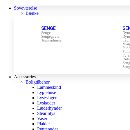
Soveværelse
Bænke
SENGE
SE
Senge
Dyn
Sengegavle
Dyn
Topmadrasser
Lagn
Mor
Pude
Pude
Pyja
Rull
Sen
Seng
Accessories
Boligtilbehør
Lammeskind
Lygtehuse
Lysestager
Lyskæder
Læderhynder
Stearinlys
Vaser
Plaider
Pyntepuder