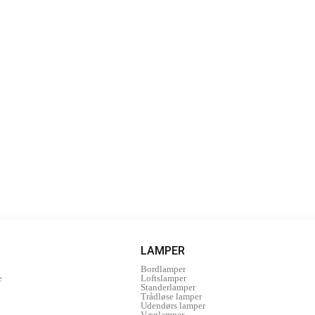
LAMPER
Bordlamper
e
Loftslamper
Standerlamper
Trådløse lamper
Udendørs lamper
Væglamper