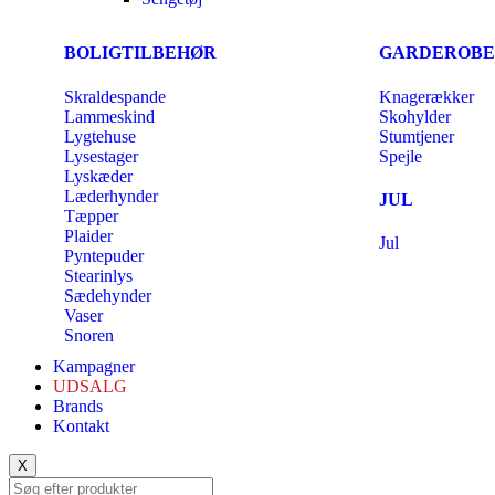
BOLIGTILBEHØR
GARDEROBE
Skraldespande
Knagerækker
Lammeskind
Skohylder
Lygtehuse
Stumtjener
Lysestager
Spejle
Lyskæder
Læderhynder
JUL
Tæpper
Plaider
Jul
Pyntepuder
Stearinlys
Sædehynder
Vaser
Snoren
Kampagner
UDSALG
Brands
Kontakt
X