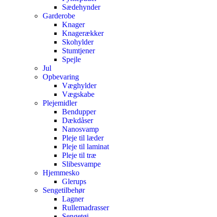
Sædehynder
Garderobe
Knager
Knagerækker
Skohylder
Stumtjener
Spejle
Jul
Opbevaring
Væghylder
Vægskabe
Plejemidler
Bendupper
Dækdåser
Nanosvamp
Pleje til læder
Pleje til laminat
Pleje til træ
Slibesvampe
Hjemmesko
Glerups
Sengetilbehør
Lagner
Rullemadrasser
Sengetøj