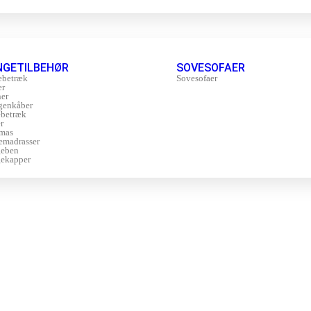
NGETILBEHØR
SOVESOFAER
ebetræk
Sovesofaer
er
er
genkåber
betræk
r
mas
emadrasser
geben
ekapper