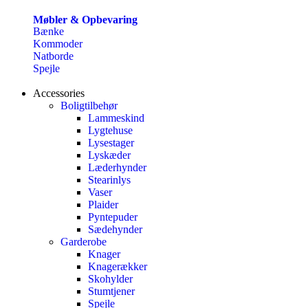
Møbler & Opbevaring
Bænke
Kommoder
Natborde
Spejle
Accessories
Boligtilbehør
Lammeskind
Lygtehuse
Lysestager
Lyskæder
Læderhynder
Stearinlys
Vaser
Plaider
Pyntepuder
Sædehynder
Garderobe
Knager
Knagerækker
Skohylder
Stumtjener
Spejle