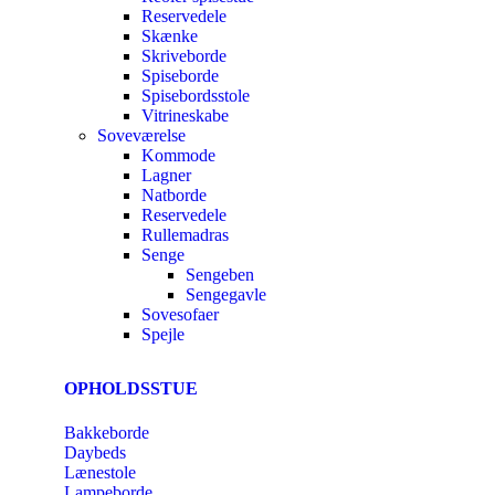
Reservedele
Skænke
Skriveborde
Spiseborde
Spisebordsstole
Vitrineskabe
Soveværelse
Kommode
Lagner
Natborde
Reservedele
Rullemadras
Senge
Sengeben
Sengegavle
Sovesofaer
Spejle
OPHOLDSSTUE
Bakkeborde
Daybeds
Lænestole
Lampeborde