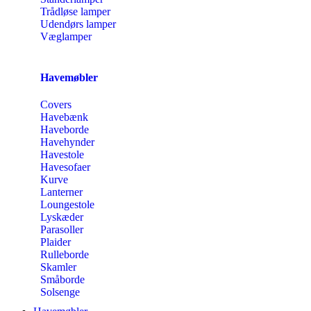
Trådløse lamper
Udendørs lamper
Væglamper
Havemøbler
Covers
Havebænk
Haveborde
Havehynder
Havestole
Havesofaer
Kurve
Lanterner
Loungestole
Lyskæder
Parasoller
Plaider
Rulleborde
Skamler
Småborde
Solsenge