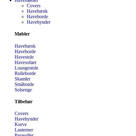
Havemøbler
Covers
Havebænk
Haveborde
Havehynder
Møbler
Havebænk
Haveborde
Havestole
Havesofaer
Loungestole
Rulleborde
Skamler
Småborde
Solsenge
Tilbehør
Covers
Havehynder
Kurve
Lanterner
Parasoller