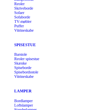
Reoler
Skriveborde
Sofaer
Sofaborde
TV-møbler
Puffer
Vitrineskabe
SPISESTUE
Barstole
Reoler spisestue
Skænke
Spiseborde
Spisebordsstole
Vitrineskabe
LAMPER
Bordlamper
Loftslamper
Standerlamper