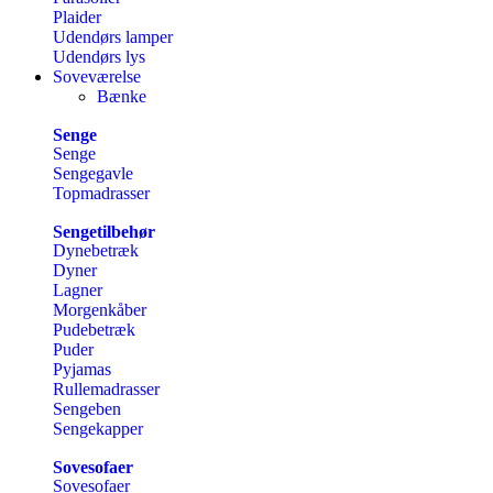
Plaider
Udendørs lamper
Udendørs lys
Soveværelse
Bænke
Senge
Senge
Sengegavle
Topmadrasser
Sengetilbehør
Dynebetræk
Dyner
Lagner
Morgenkåber
Pudebetræk
Puder
Pyjamas
Rullemadrasser
Sengeben
Sengekapper
Sovesofaer
Sovesofaer