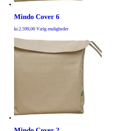
Mindo Cover 6
kr.
2.599,00
Vælg muligheder
Mindo Cover 2