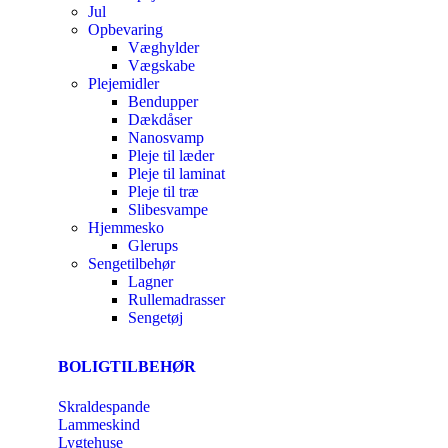
Jul
Opbevaring
Væghylder
Vægskabe
Plejemidler
Bendupper
Dækdåser
Nanosvamp
Pleje til læder
Pleje til laminat
Pleje til træ
Slibesvampe
Hjemmesko
Glerups
Sengetilbehør
Lagner
Rullemadrasser
Sengetøj
BOLIGTILBEHØR
Skraldespande
Lammeskind
Lygtehuse