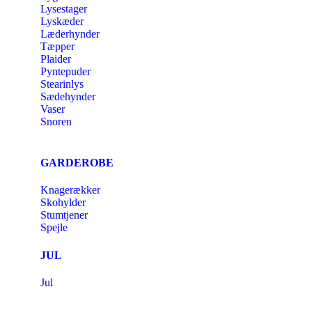
Lysestager
Lyskæder
Læderhynder
Tæpper
Plaider
Pyntepuder
Stearinlys
Sædehynder
Vaser
Snoren
GARDEROBE
Knagerækker
Skohylder
Stumtjener
Spejle
JUL
Jul