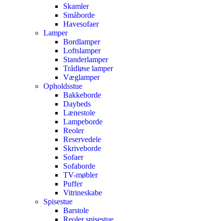
Skamler
Småborde
Havesofaer
Lamper
Bordlamper
Loftslamper
Standerlamper
Trådløse lamper
Væglamper
Opholdsstue
Bakkeborde
Daybeds
Lænestole
Lampeborde
Reoler
Reservedele
Skriveborde
Sofaer
Sofaborde
TV-møbler
Puffer
Vitrineskabe
Spisestue
Barstole
Reoler spisestue