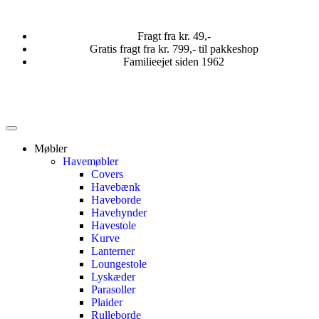
Fragt fra kr. 49,-
Gratis fragt fra kr. 799,- til pakkeshop
Familieejet siden 1962
Møbler
Havemøbler
Covers
Havebænk
Haveborde
Havehynder
Havestole
Kurve
Lanterner
Loungestole
Lyskæder
Parasoller
Plaider
Rulleborde