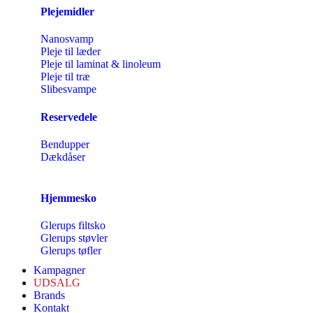
Plejemidler
Nanosvamp
Pleje til læder
Pleje til laminat & linoleum
Pleje til træ
Slibesvampe
Reservedele
Bendupper
Dækdåser
Hjemmesko
Glerups filtsko
Glerups støvler
Glerups tøfler
Kampagner
UDSALG
Brands
Kontakt