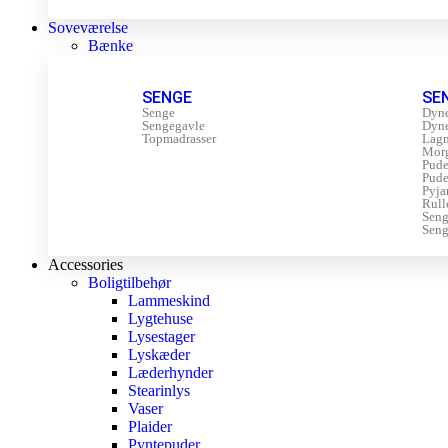
Soveværelse
Bænke
SENGE
SE
Senge
Dyn
Sengegavle
Dyn
Topmadrasser
Lagn
Mor
Pude
Pude
Pyja
Rull
Sen
Seng
Accessories
Boligtilbehør
Lammeskind
Lygtehuse
Lysestager
Lyskæder
Læderhynder
Stearinlys
Vaser
Plaider
Pyntepuder