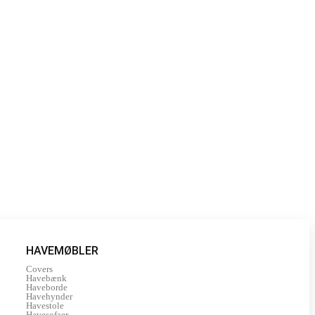
HAVEMØBLER
Covers
Havebænk
Haveborde
Havehynder
Havestole
Havesofaer