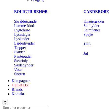
BOLIGTILBEHØR
GARDEROBE
Skraldespande
Knagerækker
Lammeskind
Skohylder
Lygtehuse
Stumtjener
Lysestager
Spejle
Lyskæder
Læderhynder
JUL
Tæpper
Plaider
Jul
Pyntepuder
Stearinlys
Sædehynder
Vaser
Snoren
Kampagner
UDSALG
Brands
Kontakt
X