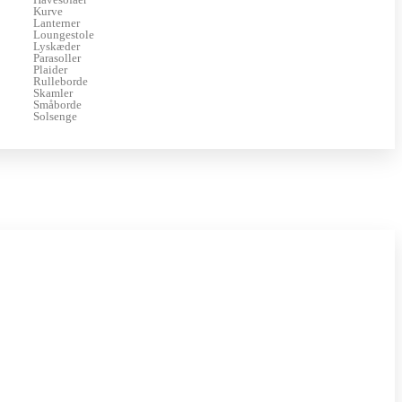
Kurve
Lanterner
Loungestole
Lyskæder
Parasoller
Plaider
Rulleborde
Skamler
Småborde
Solsenge