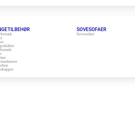
NGETILBEHØR
SOVESOFAER
ebetræk
Sovesofaer
er
er
genkåber
betræk
r
mas
emadrasser
geben
ekapper