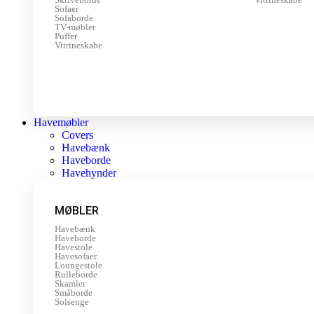
Sofaer
Sofaborde
TV-møbler
Puffer
Vitrineskabe
Havemøbler
Covers
Havebænk
Haveborde
Havehynder
MØBLER
Havebænk
Haveborde
Havestole
Havesofaer
Loungestole
Rulleborde
Skamler
Småborde
Solsenge