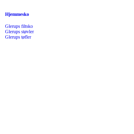
Hjemmesko
Glerups filtsko
Glerups støvler
Glerups tøfler