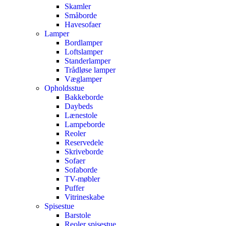
Skamler
Småborde
Havesofaer
Lamper
Bordlamper
Loftslamper
Standerlamper
Trådløse lamper
Væglamper
Opholdsstue
Bakkeborde
Daybeds
Lænestole
Lampeborde
Reoler
Reservedele
Skriveborde
Sofaer
Sofaborde
TV-møbler
Puffer
Vitrineskabe
Spisestue
Barstole
Reoler spisestue