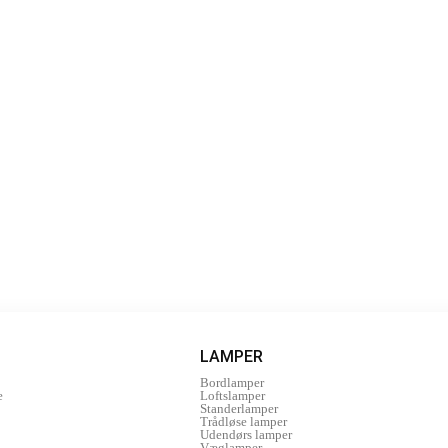
LAMPER
Bordlamper
e
Loftslamper
Standerlamper
Trådløse lamper
Udendørs lamper
Væglamper