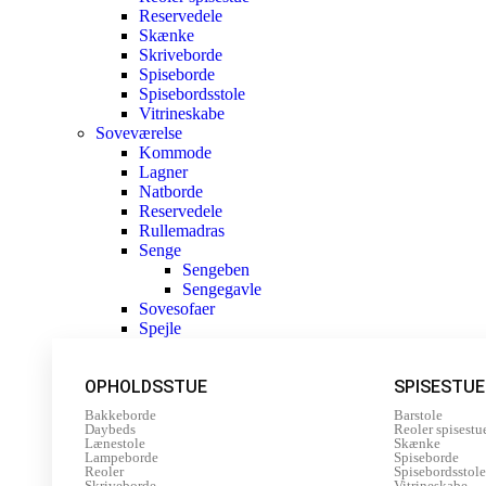
Reservedele
Skænke
Skriveborde
Spiseborde
Spisebordsstole
Vitrineskabe
Soveværelse
Kommode
Lagner
Natborde
Reservedele
Rullemadras
Senge
Sengeben
Sengegavle
Sovesofaer
Spejle
OPHOLDSSTUE
SPISESTUE
Bakkeborde
Barstole
Daybeds
Reoler spisestu
Lænestole
Skænke
Lampeborde
Spiseborde
Reoler
Spisebordsstole
Skriveborde
Vitrineskabe