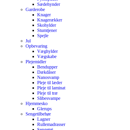
Sædehynder
Garderobe
Knager
Knagerækker
Skohylder
Stumtjener
Spejle
Jul
Opbevaring
Væghylder
Vægskabe
Plejemidler
Bendupper
Dækdåser
Nanosvamp
Pleje til læder
Pleje til laminat
Pleje til træ
Slibesvampe
Hjemmesko
Glerups
Sengetilbehør
Lagner
Rullemadrasser
Sengetøj