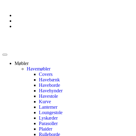
Møbler
Havemøbler
Covers
Havebænk
Haveborde
Havehynder
Havestole
Kurve
Lanterner
Loungestole
Lyskæder
Parasoller
Plaider
Rulleborde