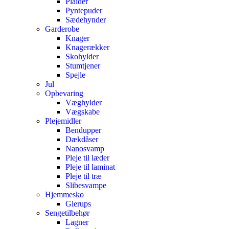
Plaider
Pyntepuder
Sædehynder
Garderobe
Knager
Knagerækker
Skohylder
Stumtjener
Spejle
Jul
Opbevaring
Væghylder
Vægskabe
Plejemidler
Bendupper
Dækdåser
Nanosvamp
Pleje til læder
Pleje til laminat
Pleje til træ
Slibesvampe
Hjemmesko
Glerups
Sengetilbehør
Lagner