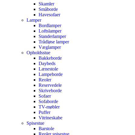
Skamler
Småborde
Havesofaer
Lamper
Bordlamper
Loftslamper
Standerlamper
Trådløse lamper
Væglamper
Opholdsstue
Bakkeborde
Daybeds
Lænestole
Lampeborde
Reoler
Reservedele
Skriveborde
Sofaer
Sofaborde
TV-møbler
Puffer
Vitrineskabe
Spisestue
Barstole
Reoler spisestue