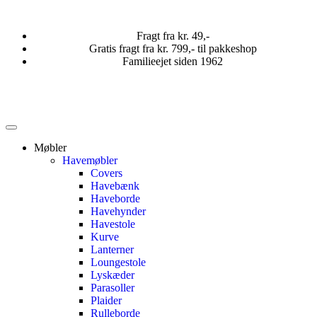
Fragt fra kr. 49,-
Gratis fragt fra kr. 799,- til pakkeshop
Familieejet siden 1962
Møbler
Havemøbler
Covers
Havebænk
Haveborde
Havehynder
Havestole
Kurve
Lanterner
Loungestole
Lyskæder
Parasoller
Plaider
Rulleborde