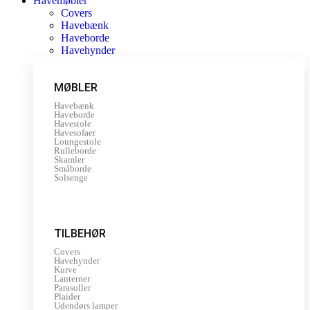
Havemøbler
Covers
Havebænk
Haveborde
Havehynder
MØBLER
Havebænk
Haveborde
Havestole
Havesofaer
Loungestole
Rulleborde
Skamler
Småborde
Solsenge
TILBEHØR
Covers
Havehynder
Kurve
Lanterner
Parasoller
Plaider
Udendørs lamper