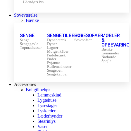
Udendørs lys
Soveværelse
Bænke
SENGE
SENGETILBEHØR
SOVESOFAER
MØBLER
&
Senge
Dynebetræk
Sovesofaer
Sengegavle
Dyner
OPBEVARING
Topmadrasser
Lagner
Bænke
Morgenkåber
Kommoder
Pudebetræk
Natborde
Puder
Spejle
Pyjamas
Rullemadrasser
Sengeben
Sengekapper
Accessories
Boligtilbehør
Lammeskind
Lygtehuse
Lysestager
Lyskæder
Læderhynder
Stearinlys
Vaser