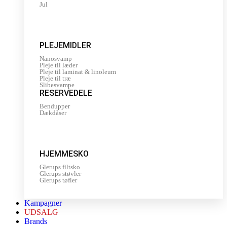
Jul
PLEJEMIDLER
Nanosvamp
Pleje til læder
Pleje til laminat & linoleum
Pleje til træ
Slibesvampe
RESERVEDELE
Bendupper
Dækdåser
HJEMMESKO
Glerups filtsko
Glerups støvler
Glerups tøfler
Kampagner
UDSALG
Brands