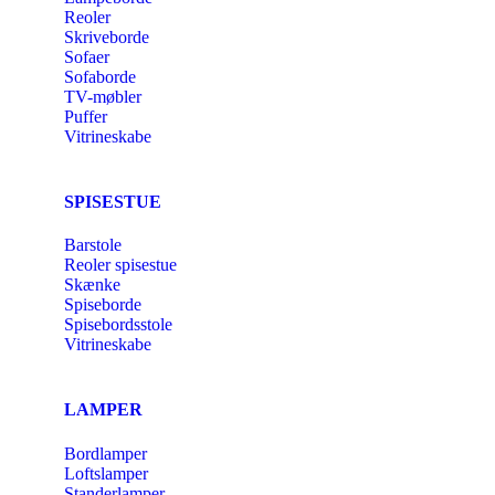
Reoler
Skriveborde
Sofaer
Sofaborde
TV-møbler
Puffer
Vitrineskabe
SPISESTUE
Barstole
Reoler spisestue
Skænke
Spiseborde
Spisebordsstole
Vitrineskabe
LAMPER
Bordlamper
Loftslamper
Standerlamper