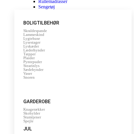
Rullemadrasser
Sengetøj
BOLIGTILBEHØR
Skraldespande
Lammeskind
Lygtehuse
Lysestager
Lyskæder
Læderhynder
Tæpper
Plaider
Pyntepuder
Stearinlys
Sædehynder
Vaser
Snoren
GARDEROBE
Knagerækker
Skohylder
Stumtjener
Spejle
JUL