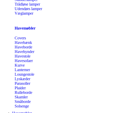
Trådløse lamper
Udendørs lamper
Væglamper
Havemøbler
Covers
Havebænk
Haveborde
Havehynder
Havestole
Havesofaer
Kurve
Lanterner
Loungestole
Lyskæder
Parasoller
Plaider
Rulleborde
Skamler
Småborde
Solsenge