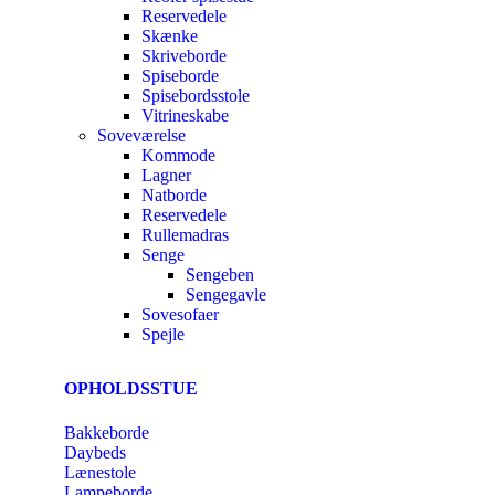
Reservedele
Skænke
Skriveborde
Spiseborde
Spisebordsstole
Vitrineskabe
Soveværelse
Kommode
Lagner
Natborde
Reservedele
Rullemadras
Senge
Sengeben
Sengegavle
Sovesofaer
Spejle
OPHOLDSSTUE
Bakkeborde
Daybeds
Lænestole
Lampeborde