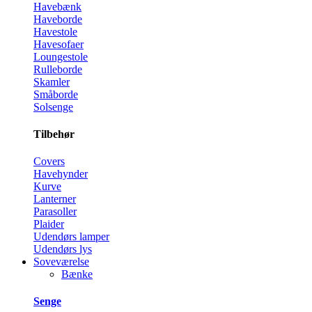
Havebænk
Haveborde
Havestole
Havesofaer
Loungestole
Rulleborde
Skamler
Småborde
Solsenge
Tilbehør
Covers
Havehynder
Kurve
Lanterner
Parasoller
Plaider
Udendørs lamper
Udendørs lys
Soveværelse
Bænke
Senge