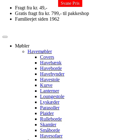
Svane Pris
Svane Pris
Skip
Fragt fra kr. 49,-
to
Gratis fragt fra kr. 799,- til pakkeshop
content
Familieejet siden 1962
Møbler
Havemøbler
Covers
Havebænk
Haveborde
Havehynder
Havestole
Kurve
Lanterner
Loungestole
Lyskæder
Parasoller
Plaider
Rulleborde
Skamler
Småborde
Havesofaer