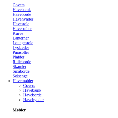
Covers
Havebænk
Haveborde
Havehynder
Havestole
Havesofaer
Kurve
Lanterner
Loungestole
Lyskæder
Parasoller
Plaider
Rulleborde
Skamler
Småborde
Solsenge
Havemøbler
Covers
Havebænk
Haveborde
Havehynder
Møbler