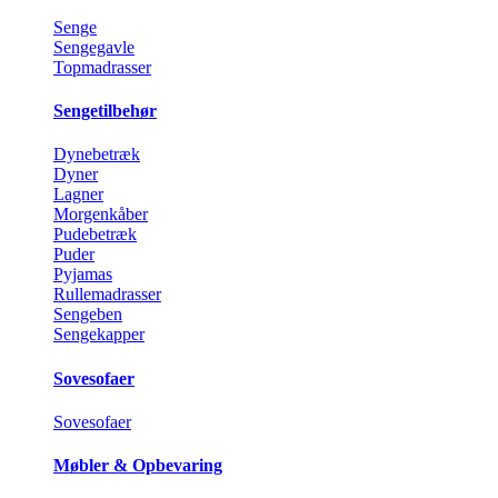
Senge
Sengegavle
Topmadrasser
Sengetilbehør
Dynebetræk
Dyner
Lagner
Morgenkåber
Pudebetræk
Puder
Pyjamas
Rullemadrasser
Sengeben
Sengekapper
Sovesofaer
Sovesofaer
Møbler & Opbevaring