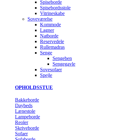
Spiseborde
Spisebordsstole
Vitrineskabe
Soveværelse
Kommode
Lagner
Natborde
Reservedele
Rullemadras
Senge
Sengeben
Sengegavle
Sovesofaer
Spejle
OPHOLDSSTUE
Bakkeborde
Daybeds
Lænestole
Lampeborde
Reoler
Skriveborde
Sofaer
Sofaborde