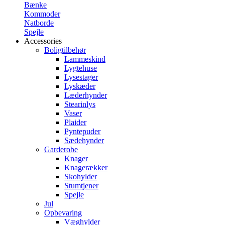
Bænke
Kommoder
Natborde
Spejle
Accessories
Boligtilbehør
Lammeskind
Lygtehuse
Lysestager
Lyskæder
Læderhynder
Stearinlys
Vaser
Plaider
Pyntepuder
Sædehynder
Garderobe
Knager
Knagerækker
Skohylder
Stumtjener
Spejle
Jul
Opbevaring
Væghylder