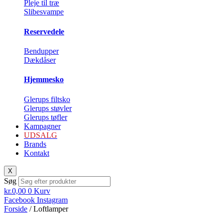
Pleje til træ
Slibesvampe
Reservedele
Bendupper
Dækdåser
Hjemmesko
Glerups filtsko
Glerups støvler
Glerups tøfler
Kampagner
UDSALG
Brands
Kontakt
X
Søg
kr.
0,00
0
Kurv
Facebook
Instagram
Forside
/ Loftlamper