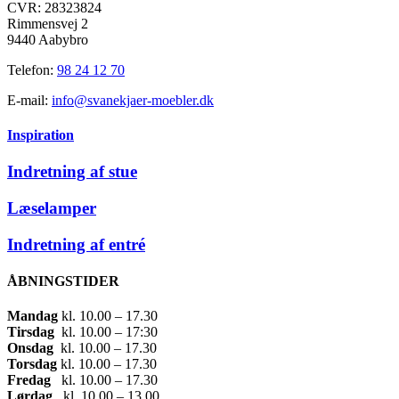
Mulighederne
CVR: 28323824
kan
Rimmensvej 2
vælges
9440 Aabybro
på
varesiden
Telefon:
98 24 12 70
E-mail:
info@svanekjaer-moebler.dk
Inspiration
Indretning af stue
Læselamper
Indretning af entré
ÅBNINGSTIDER
Mandag
​ kl. 10.00 – 17.30​
Tirsdag
​ kl. 10.00 – 17:30​
Onsdag
​ kl. 10.00 – 17.30​
Torsdag
​ kl. 10.00 – 17.30​
Fredag
​ kl. 10.00 – 17.30​
Lørdag
​ kl. 10.00 – 13.00