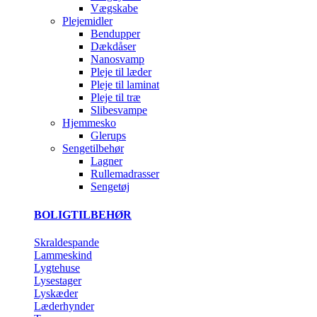
Vægskabe
Plejemidler
Bendupper
Dækdåser
Nanosvamp
Pleje til læder
Pleje til laminat
Pleje til træ
Slibesvampe
Hjemmesko
Glerups
Sengetilbehør
Lagner
Rullemadrasser
Sengetøj
BOLIGTILBEHØR
Skraldespande
Lammeskind
Lygtehuse
Lysestager
Lyskæder
Læderhynder