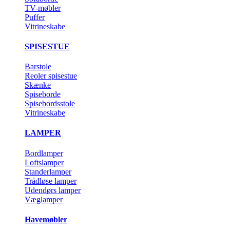
TV-møbler
Puffer
Vitrineskabe
SPISESTUE
Barstole
Reoler spisestue
Skænke
Spiseborde
Spisebordsstole
Vitrineskabe
LAMPER
Bordlamper
Loftslamper
Standerlamper
Trådløse lamper
Udendørs lamper
Væglamper
Havemøbler