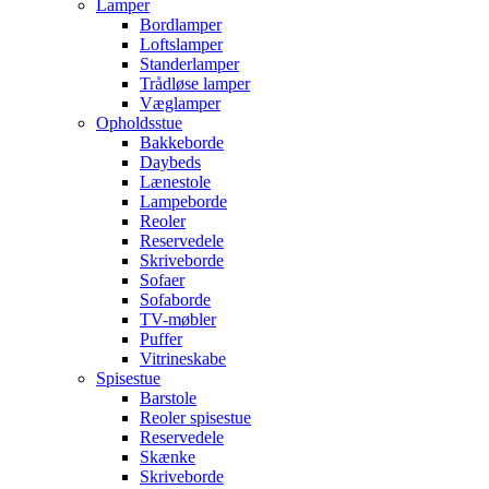
Lamper
Bordlamper
Loftslamper
Standerlamper
Trådløse lamper
Væglamper
Opholdsstue
Bakkeborde
Daybeds
Lænestole
Lampeborde
Reoler
Reservedele
Skriveborde
Sofaer
Sofaborde
TV-møbler
Puffer
Vitrineskabe
Spisestue
Barstole
Reoler spisestue
Reservedele
Skænke
Skriveborde