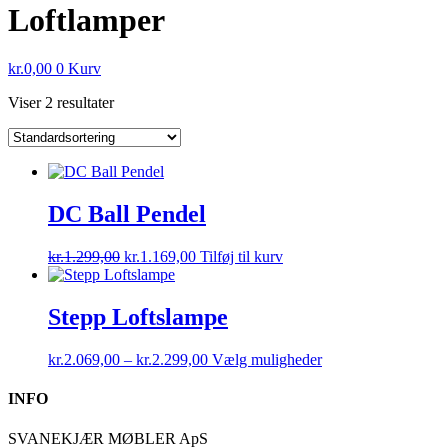
Loftlamper
kr.
0,00
0
Kurv
Viser 2 resultater
DC Ball Pendel
Den
Den
kr.
1.299,00
kr.
1.169,00
Tilføj til kurv
oprindelige
aktuelle
pris
pris
var:
er:
Stepp Loftslampe
kr.1.299,00.
kr.1.169,00.
Prisinterval:
Dette
kr.
2.069,00
–
kr.
2.299,00
Vælg muligheder
kr.2.069,00
vare
til
har
INFO
kr.2.299,00
flere
varianter.
SVANEKJÆR MØBLER ApS