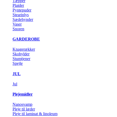
Tæpper
Plaider
Pyntepuder
Stearinlys
Sædehynder
Vaser
Snoren
GARDEROBE
Knagerækker
Skohylder
Stumtjener
Spejle
JUL
Jul
Plejemidler
Nanosvamp
Pleje til læder
Pleje til laminat & linoleum