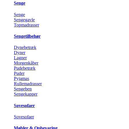
Senge
Senge
Sengegavle
Topmadrasser
Sengetilbehør
Dynebetræk
Dyner
Lagner
Morgenkåber
Pudebetræk
Puder
Pyjamas
Rullemadrasser
Sengeben
Sengekapper
Sovesofaer
Sovesofaer
Møbler & Opbevaring