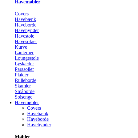
Havemøbler
Covers
Havebænk
Haveborde
Havehynder
Havestole
Havesofaer
Kurve
Lanterner
Loungestole
Lyskæder
Parasoller
Plaider
Rulleborde
Skamler
Småborde
Solsenge
Havemøbler
Covers
Havebænk
Haveborde
Havehynder
Møbler