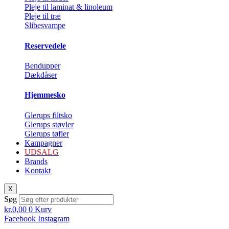
Pleje til laminat & linoleum
Pleje til træ
Slibesvampe
Reservedele
Bendupper
Dækdåser
Hjemmesko
Glerups filtsko
Glerups støvler
Glerups tøfler
Kampagner
UDSALG
Brands
Kontakt
X
Søg
kr.
0,00
0
Kurv
Facebook
Instagram