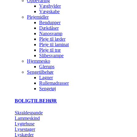
Opbevaring
Væghylder
Vægskabe
Plejemidler
Bendupper
Dækdåser
Nanosvamp
Pleje til læder
Pleje til laminat
Pleje til træ
Slibesvampe
Hjemmesko
Glerups
Sengetilbehør
Lagner
Rullemadrasser
Sengetøj
BOLIGTILBEHØR
Skraldespande
Lammeskind
Lygtehuse
Lysestager
Lyskæder