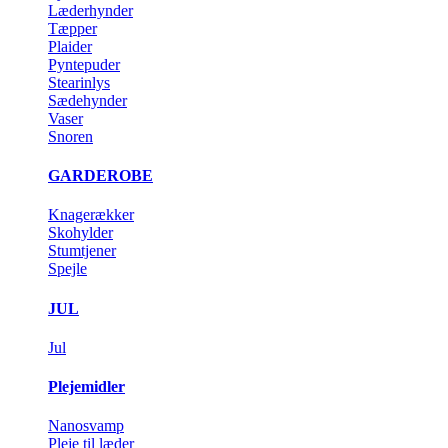
Læderhynder
Tæpper
Plaider
Pyntepuder
Stearinlys
Sædehynder
Vaser
Snoren
GARDEROBE
Knagerækker
Skohylder
Stumtjener
Spejle
JUL
Jul
Plejemidler
Nanosvamp
Pleje til læder