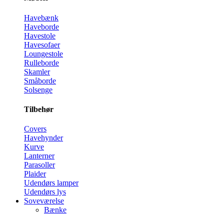
Havebænk
Haveborde
Havestole
Havesofaer
Loungestole
Rulleborde
Skamler
Småborde
Solsenge
Tilbehør
Covers
Havehynder
Kurve
Lanterner
Parasoller
Plaider
Udendørs lamper
Udendørs lys
Soveværelse
Bænke