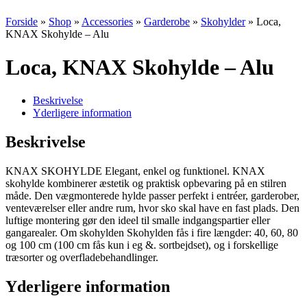
Forside
»
Shop
»
Accessories
»
Garderobe
»
Skohylder
»
Loca,
KNAX Skohylde – Alu
Loca, KNAX Skohylde – Alu
Beskrivelse
Yderligere information
Beskrivelse
KNAX SKOHYLDE Elegant, enkel og funktionel. KNAX
skohylde kombinerer æstetik og praktisk opbevaring på en stilren
måde. Den vægmonterede hylde passer perfekt i entréer, garderober,
venteværelser eller andre rum, hvor sko skal have en fast plads. Den
luftige montering gør den ideel til smalle indgangspartier eller
gangarealer. Om skohylden Skohylden fås i fire længder: 40, 60, 80
og 100 cm (100 cm fås kun i eg &. sortbejdset), og i forskellige
træsorter og overfladebehandlinger.
Yderligere information