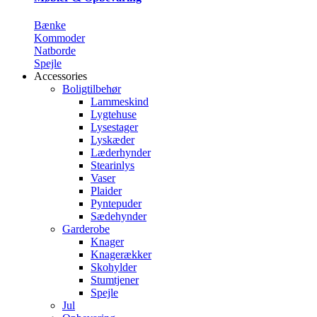
Bænke
Kommoder
Natborde
Spejle
Accessories
Boligtilbehør
Lammeskind
Lygtehuse
Lysestager
Lyskæder
Læderhynder
Stearinlys
Vaser
Plaider
Pyntepuder
Sædehynder
Garderobe
Knager
Knagerækker
Skohylder
Stumtjener
Spejle
Jul