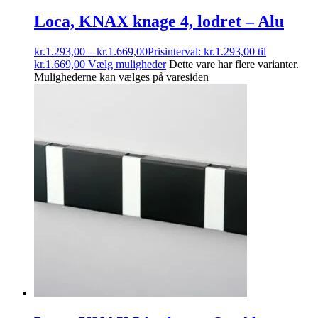
Loca, KNAX knage 4, lodret – Alu
kr.
1.293,00
–
kr.
1.669,00
Prisinterval: kr.1.293,00 til
kr.1.669,00
Vælg muligheder
Dette vare har flere varianter.
Mulighederne kan vælges på varesiden