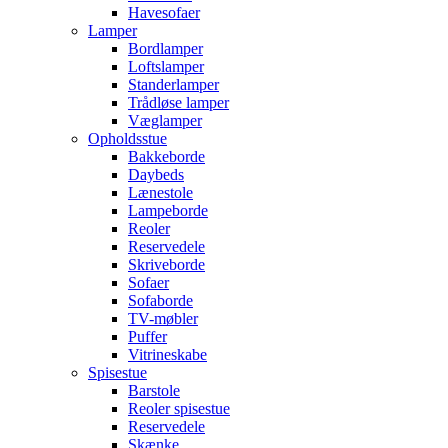
Havesofaer
Lamper
Bordlamper
Loftslamper
Standerlamper
Trådløse lamper
Væglamper
Opholdsstue
Bakkeborde
Daybeds
Lænestole
Lampeborde
Reoler
Reservedele
Skriveborde
Sofaer
Sofaborde
TV-møbler
Puffer
Vitrineskabe
Spisestue
Barstole
Reoler spisestue
Reservedele
Skænke