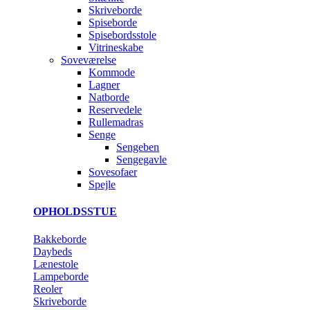
Skriveborde
Spiseborde
Spisebordsstole
Vitrineskabe
Soveværelse
Kommode
Lagner
Natborde
Reservedele
Rullemadras
Senge
Sengeben
Sengegavle
Sovesofaer
Spejle
OPHOLDSSTUE
Bakkeborde
Daybeds
Lænestole
Lampeborde
Reoler
Skriveborde