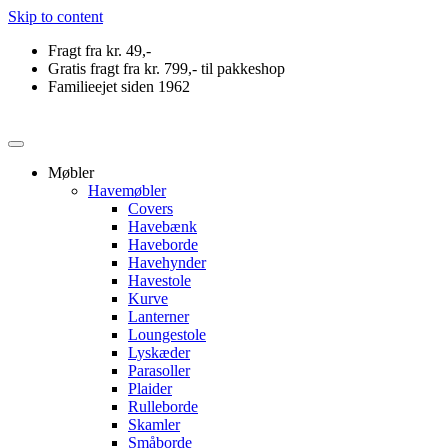
Skip to content
Fragt fra kr. 49,-
Gratis fragt fra kr. 799,- til pakkeshop
Familieejet siden 1962
Møbler
Havemøbler
Covers
Havebænk
Haveborde
Havehynder
Havestole
Kurve
Lanterner
Loungestole
Lyskæder
Parasoller
Plaider
Rulleborde
Skamler
Småborde