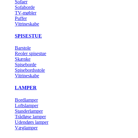
Sofaer
Sofaborde
TV-møbler
Puffer
Vitrineskabe
SPISESTUE
Barstole
Reoler spisestue
Skænke
Spiseborde
Spisebordsstole
Vitrineskabe
LAMPER
Bordlamper
Loftslamper
Standerlamper
Trådløse lamper
Udendørs lamper
Væglamper