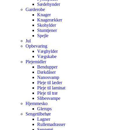
Sædehynder
Garderobe
Knager
Knagerækker
Skohylder
Stumtjener
Spejle
Jul
Opbevaring
Væghylder
Vægskabe
Plejemidler
Bendupper
Dækdåser
Nanosvamp
Pleje til læder
Pleje til laminat
Pleje til træ
Slibesvampe
Hjemmesko
Glerups
Sengetilbehør
Lagner
Rullemadrasser
Sengetøj