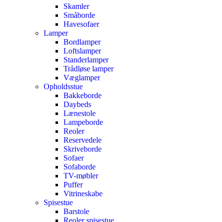
Skamler
Småborde
Havesofaer
Lamper
Bordlamper
Loftslamper
Standerlamper
Trådløse lamper
Væglamper
Opholdsstue
Bakkeborde
Daybeds
Lænestole
Lampeborde
Reoler
Reservedele
Skriveborde
Sofaer
Sofaborde
TV-møbler
Puffer
Vitrineskabe
Spisestue
Barstole
Reoler spisestue