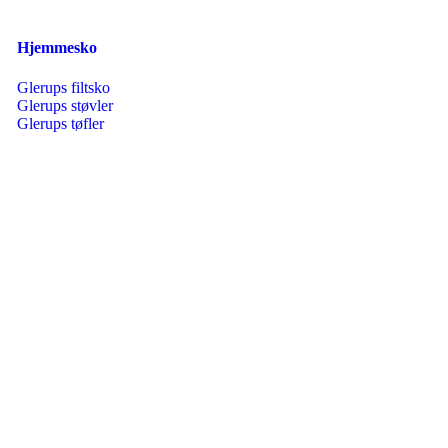
Hjemmesko
Glerups filtsko
Glerups støvler
Glerups tøfler