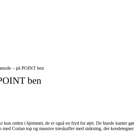
mmode – på POINT ben
 POINT ben
n orden i hjemmet, de er også en fryd for øjet. De buede kanter gør ko
en med Corian top og massive træskuffer med sinkning, der kendetegner g