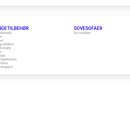
NGETILBEHØR
SOVESOFAER
ebetræk
Sovesofaer
er
er
genkåber
betræk
r
mas
emadrasser
geben
ekapper