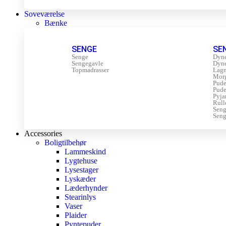
Soveværelse
Bænke
SENGE
SE
Senge
Dyn
Sengegavle
Dyn
Topmadrasser
Lagn
Mor
Pude
Pude
Pyja
Rull
Sen
Seng
Accessories
Boligtilbehør
Lammeskind
Lygtehuse
Lysestager
Lyskæder
Læderhynder
Stearinlys
Vaser
Plaider
Pyntepuder