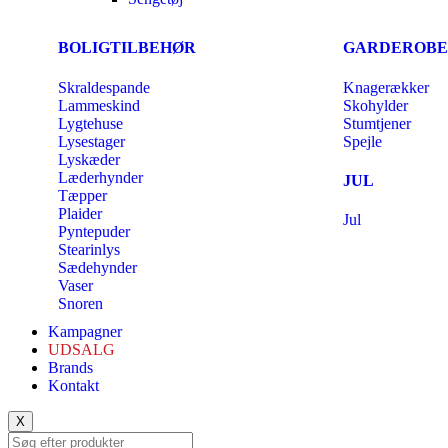
BOLIGTILBEHØR
GARDEROBE
Skraldespande
Knagerækker
Lammeskind
Skohylder
Lygtehuse
Stumtjener
Lysestager
Spejle
Lyskæder
Læderhynder
JUL
Tæpper
Plaider
Jul
Pyntepuder
Stearinlys
Sædehynder
Vaser
Snoren
Kampagner
UDSALG
Brands
Kontakt
X