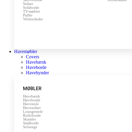
Sofaer
Sofaborde
TV-møbler
Puffer
Vitrineskabe
Havemøbler
Covers
Havebænk
Haveborde
Havehynder
MØBLER
Havebænk
Haveborde
Havestole
Havesofaer
Loungestole
Rulleborde
Skamler
Småborde
Solsenge