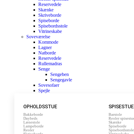
Reservedele
Skænke
Skriveborde
Spiseborde
Spisebordsstole
Vitrineskabe
Soveværelse
Kommode
Lagner
Natborde
Reservedele
Rullemadras
Senge
Sengeben
Sengegavle
Sovesofaer
Spejle
OPHOLDSSTUE
SPISESTUE
Bakkeborde
Barstole
Daybeds
Reoler spisestu
Lænestole
Skænke
Lampeborde
Spiseborde
Reoler
Spisebordsstole
Skriveborde
Vitrineskabe