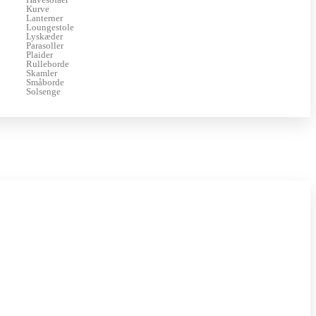
Kurve
Lanterner
Loungestole
Lyskæder
Parasoller
Plaider
Rulleborde
Skamler
Småborde
Solsenge