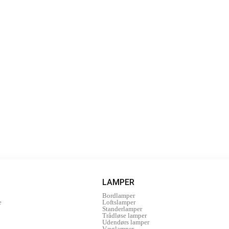
LAMPER
Bordlamper
e
Loftslamper
Standerlamper
Trådløse lamper
Udendørs lamper
Væglamper