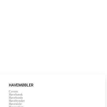
HAVEMØBLER
Covers
Havebænk
Haveborde
Havehynder
Havestole
Havesofaer