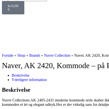
kr.
0,00
0
Forside
»
Shop
»
Brands
»
Naver Collection
»
Naver, AK 2420, Ko
Naver, AK 2420, Kommode – på
Beskrivelse
Yderligere information
Beskrivelse
Naver Collections AK 2405-2431 moderne kommode serie skaber ikke ku
kommoden et let og elegant udtryk.Her er der virkelig sans for detalj