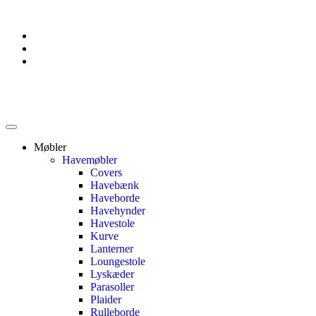
Møbler
Havemøbler
Covers
Havebænk
Haveborde
Havehynder
Havestole
Kurve
Lanterner
Loungestole
Lyskæder
Parasoller
Plaider
Rulleborde