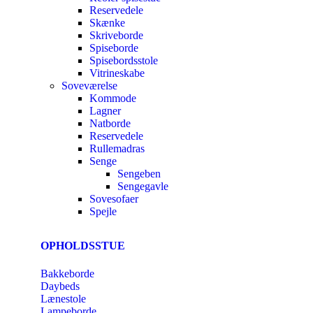
Reservedele
Skænke
Skriveborde
Spiseborde
Spisebordsstole
Vitrineskabe
Soveværelse
Kommode
Lagner
Natborde
Reservedele
Rullemadras
Senge
Sengeben
Sengegavle
Sovesofaer
Spejle
OPHOLDSSTUE
Bakkeborde
Daybeds
Lænestole
Lampeborde