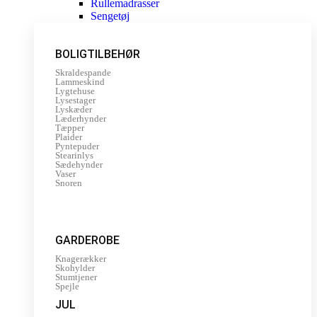
Rullemadrasser
Sengetøj
BOLIGTILBEHØR
Skraldespande
Lammeskind
Lygtehuse
Lysestager
Lyskæder
Læderhynder
Tæpper
Plaider
Pyntepuder
Stearinlys
Sædehynder
Vaser
Snoren
GARDEROBE
Knagerækker
Skohylder
Stumtjener
Spejle
JUL