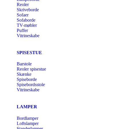
Reoler
Skriveborde
Sofaer
Sofaborde
TV-møbler
Puffer
Vitrineskabe
SPISESTUE
Barstole
Reoler spisestue
Skænke
Spiseborde
Spisebordsstole
Vitrineskabe
LAMPER
Bordlamper
Loftslamper
Standerlamper