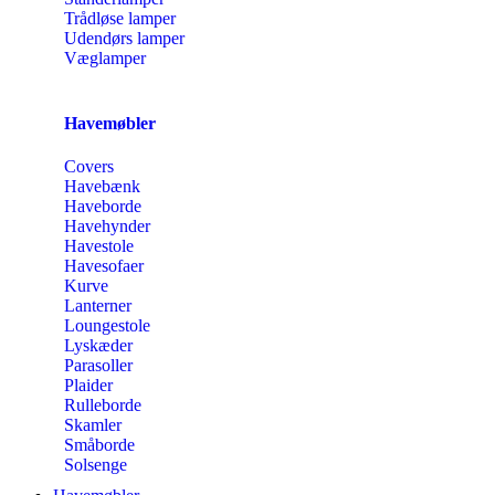
Trådløse lamper
Udendørs lamper
Væglamper
Havemøbler
Covers
Havebænk
Haveborde
Havehynder
Havestole
Havesofaer
Kurve
Lanterner
Loungestole
Lyskæder
Parasoller
Plaider
Rulleborde
Skamler
Småborde
Solsenge