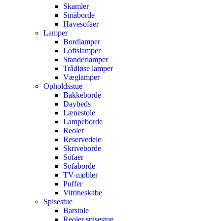
Skamler
Småborde
Havesofaer
Lamper
Bordlamper
Loftslamper
Standerlamper
Trådløse lamper
Væglamper
Opholdsstue
Bakkeborde
Daybeds
Lænestole
Lampeborde
Reoler
Reservedele
Skriveborde
Sofaer
Sofaborde
TV-møbler
Puffer
Vitrineskabe
Spisestue
Barstole
Reoler spisestue