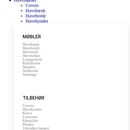
Havemøbler
Covers
Havebænk
Haveborde
Havehynder
MØBLER
Havebænk
Haveborde
Havestole
Havesofaer
Loungestole
Rulleborde
Skamler
Småborde
Solsenge
TILBEHØR
Covers
Havehynder
Kurve
Lanterner
Parasoller
Plaider
Udendørs lamper