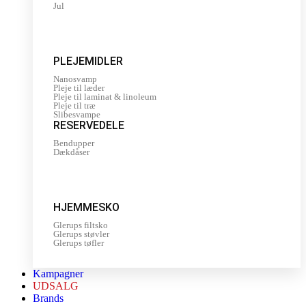
Jul
PLEJEMIDLER
Nanosvamp
Pleje til læder
Pleje til laminat & linoleum
Pleje til træ
Slibesvampe
RESERVEDELE
Bendupper
Dækdåser
HJEMMESKO
Glerups filtsko
Glerups støvler
Glerups tøfler
Kampagner
UDSALG
Brands