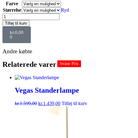
Farve
Størrelse
Ryd
Tilføj til kurv
kr.
0,00
0
Andre købte
Relaterede varer
Svane Pris
Svane Pris
Svane Pris
Svane Pris
Svane Pris
Vegas Standerlampe
kr.
1.599,00
kr.
1.439,00
Tilføj til kurv