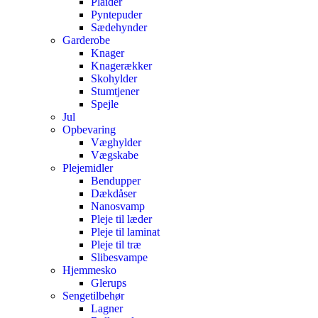
Plaider
Pyntepuder
Sædehynder
Garderobe
Knager
Knagerækker
Skohylder
Stumtjener
Spejle
Jul
Opbevaring
Væghylder
Vægskabe
Plejemidler
Bendupper
Dækdåser
Nanosvamp
Pleje til læder
Pleje til laminat
Pleje til træ
Slibesvampe
Hjemmesko
Glerups
Sengetilbehør
Lagner