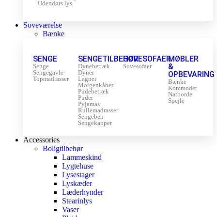
Udendørs lys
Soveværelse
Bænke
SENGE
SENGETILBEHØR
SOVESOFAER
MØBLER
&
Senge
Dynebetræk
Sovesofaer
Sengegavle
Dyner
OPBEVARING
Topmadrasser
Lagner
Bænke
Morgenkåber
Kommoder
Pudebetræk
Natborde
Puder
Spejle
Pyjamas
Rullemadrasser
Sengeben
Sengekapper
Accessories
Boligtilbehør
Lammeskind
Lygtehuse
Lysestager
Lyskæder
Læderhynder
Stearinlys
Vaser