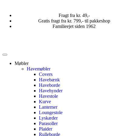
Fragt fra kr. 49,-
Gratis fragt fra kr. 799,- til pakkeshop
Familieejet siden 1962
Møbler
Havemøbler
Covers
Havebænk
Haveborde
Havehynder
Havestole
Kurve
Lanterner
Loungestole
Lyskæder
Parasoller
Plaider
Rulleborde