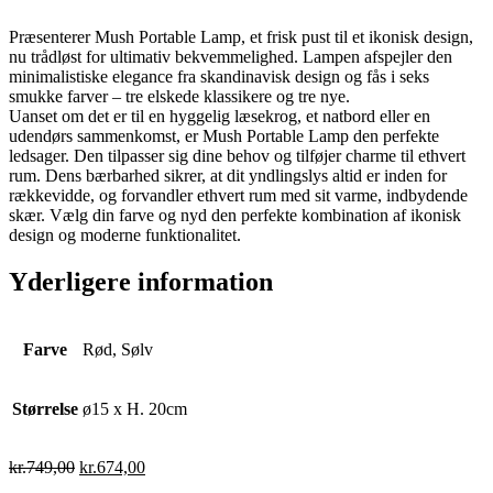
Præsenterer Mush Portable Lamp, et frisk pust til et ikonisk design,
nu trådløst for ultimativ bekvemmelighed. Lampen afspejler den
minimalistiske elegance fra skandinavisk design og fås i seks
smukke farver – tre elskede klassikere og tre nye.
Uanset om det er til en hyggelig læsekrog, et natbord eller en
udendørs sammenkomst, er Mush Portable Lamp den perfekte
ledsager. Den tilpasser sig dine behov og tilføjer charme til ethvert
rum. Dens bærbarhed sikrer, at dit yndlingslys altid er inden for
rækkevidde, og forvandler ethvert rum med sit varme, indbydende
skær. Vælg din farve og nyd den perfekte kombination af ikonisk
design og moderne funktionalitet.
Yderligere information
Farve
Rød, Sølv
Størrelse
ø15 x H. 20cm
kr.
749,00
kr.
674,00