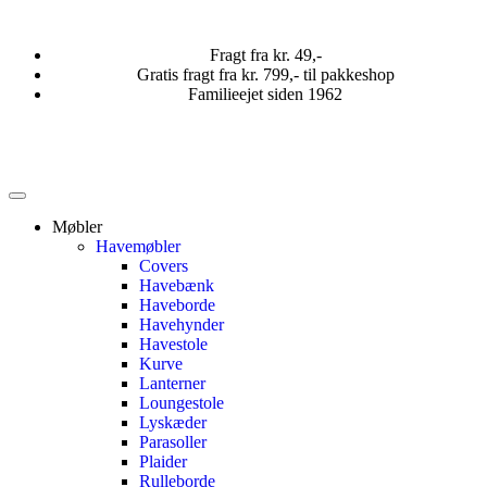
Fragt fra kr. 49,-
Gratis fragt fra kr. 799,- til pakkeshop
Familieejet siden 1962
Møbler
Havemøbler
Covers
Havebænk
Haveborde
Havehynder
Havestole
Kurve
Lanterner
Loungestole
Lyskæder
Parasoller
Plaider
Rulleborde