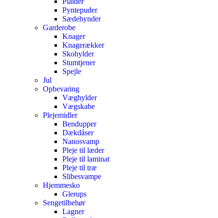
Plaider
Pyntepuder
Sædehynder
Garderobe
Knager
Knagerækker
Skohylder
Stumtjener
Spejle
Jul
Opbevaring
Væghylder
Vægskabe
Plejemidler
Bendupper
Dækdåser
Nanosvamp
Pleje til læder
Pleje til laminat
Pleje til træ
Slibesvampe
Hjemmesko
Glerups
Sengetilbehør
Lagner