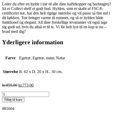
Leder du efter en hylde i træ til alle dine kaffekopper og baristagrej?
Så er Collect shelf et godt bud. Hylden, som er skabt af FSC®-
certificeret træ, har den helt rigtige størrelse og vil passe så fint ind i
dit køkken. Træ bringer varme til rummet, og så er hylden både
funktionel og elegant. All dine forskellige tevarianter vil også tage
sig godt ud, hvis du altså er til te. Vi får helt lyst til en kop te nu –
hvad med dig?
Yderligere information
Farve
Egetræ, Egetræ, natur, Natur
Størrelse
B. 62 x D. 20 x H.. 30 cm.
kr.
859,00
kr.
773,00
Tilføj til kurv
881604