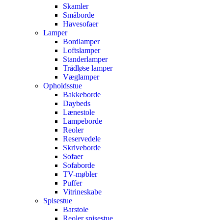
Skamler
Småborde
Havesofaer
Lamper
Bordlamper
Loftslamper
Standerlamper
Trådløse lamper
Væglamper
Opholdsstue
Bakkeborde
Daybeds
Lænestole
Lampeborde
Reoler
Reservedele
Skriveborde
Sofaer
Sofaborde
TV-møbler
Puffer
Vitrineskabe
Spisestue
Barstole
Reoler spisestue