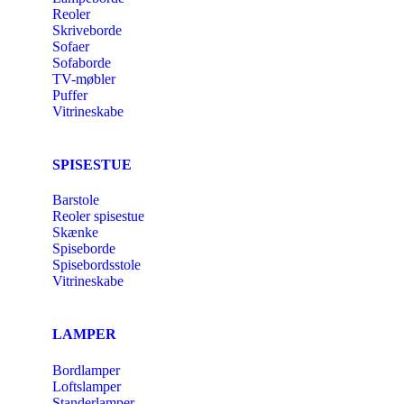
Reoler
Skriveborde
Sofaer
Sofaborde
TV-møbler
Puffer
Vitrineskabe
SPISESTUE
Barstole
Reoler spisestue
Skænke
Spiseborde
Spisebordsstole
Vitrineskabe
LAMPER
Bordlamper
Loftslamper
Standerlamper