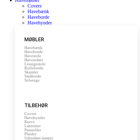
Havemøbler
Covers
Havebænk
Haveborde
Havehynder
MØBLER
Havebænk
Haveborde
Havestole
Havesofaer
Loungestole
Rulleborde
Skamler
Småborde
Solsenge
TILBEHØR
Covers
Havehynder
Kurve
Lanterner
Parasoller
Plaider
Udendørs lamper