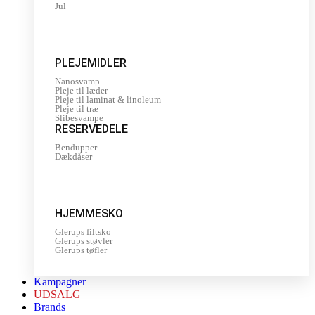
Jul
PLEJEMIDLER
Nanosvamp
Pleje til læder
Pleje til laminat & linoleum
Pleje til træ
Slibesvampe
RESERVEDELE
Bendupper
Dækdåser
HJEMMESKO
Glerups filtsko
Glerups støvler
Glerups tøfler
Kampagner
UDSALG
Brands