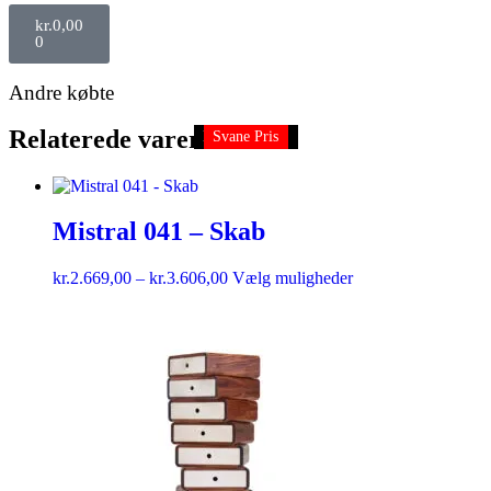
kr.
0,00
0
Andre købte
Relaterede varer
KAMPAGNE
Svane Pris
Svane Pris
Mistral 041 – Skab
kr.
2.669,00
–
kr.
3.606,00
Vælg muligheder