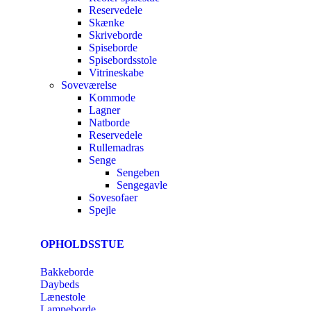
Reservedele
Skænke
Skriveborde
Spiseborde
Spisebordsstole
Vitrineskabe
Soveværelse
Kommode
Lagner
Natborde
Reservedele
Rullemadras
Senge
Sengeben
Sengegavle
Sovesofaer
Spejle
OPHOLDSSTUE
Bakkeborde
Daybeds
Lænestole
Lampeborde