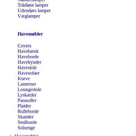
Trådløse lamper
Udendørs lamper
Væglamper
Havemøbler
Covers
Havebænk
Haveborde
Havehynder
Havestole
Havesofaer
Kurve
Lanterner
Loungestole
Lyskæder
Parasoller
Plaider
Rulleborde
Skamler
Småborde
Solsenge