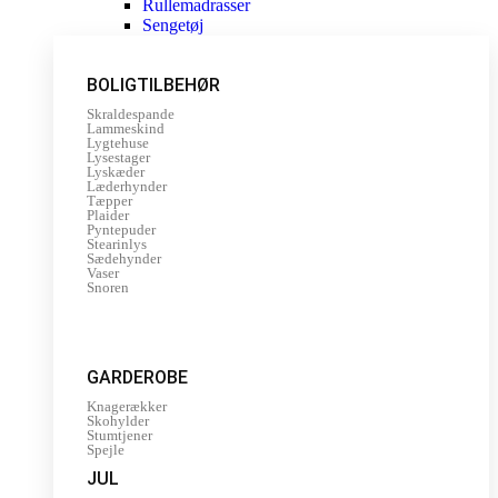
Rullemadrasser
Sengetøj
BOLIGTILBEHØR
Skraldespande
Lammeskind
Lygtehuse
Lysestager
Lyskæder
Læderhynder
Tæpper
Plaider
Pyntepuder
Stearinlys
Sædehynder
Vaser
Snoren
GARDEROBE
Knagerækker
Skohylder
Stumtjener
Spejle
JUL