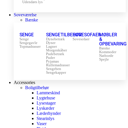
Udendørs lys
Soveværelse
Bænke
SENGE
SENGETILBEHØR
SOVESOFAER
MØBLER
&
Senge
Dynebetræk
Sovesofaer
Sengegavle
Dyner
OPBEVARING
Topmadrasser
Lagner
Bænke
Morgenkåber
Kommoder
Pudebetræk
Natborde
Puder
Spejle
Pyjamas
Rullemadrasser
Sengeben
Sengekapper
Accessories
Boligtilbehør
Lammeskind
Lygtehuse
Lysestager
Lyskæder
Læderhynder
Stearinlys
Vaser