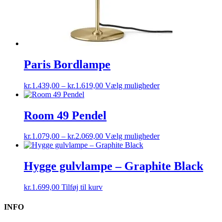
Paris Bordlampe
Prisinterval:
Dette
kr.
1.439,00
–
kr.
1.619,00
Vælg muligheder
kr.1.439,00
vare
til
har
kr.1.619,00
flere
Room 49 Pendel
varianter.
Mulighederne
Prisinterval:
Dette
kr.
1.079,00
–
kr.
2.069,00
Vælg muligheder
kan
kr.1.079,00
vare
vælges
til
har
på
kr.2.069,00
flere
Hygge gulvlampe – Graphite Black
varesiden
varianter.
Mulighederne
kr.
1.699,00
Tilføj til kurv
kan
vælges
INFO
på
varesiden