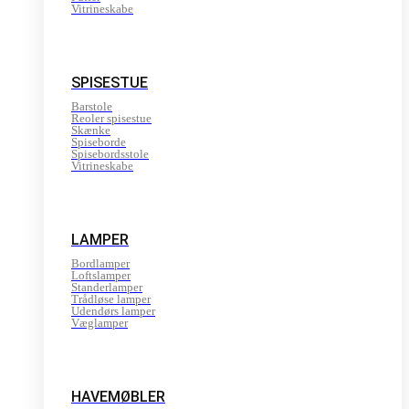
Vitrineskabe
SPISESTUE
Barstole
Reoler spisestue
Skænke
Spiseborde
Spisebordsstole
Vitrineskabe
LAMPER
Bordlamper
Loftslamper
Standerlamper
Trådløse lamper
Udendørs lamper
Væglamper
HAVEMØBLER