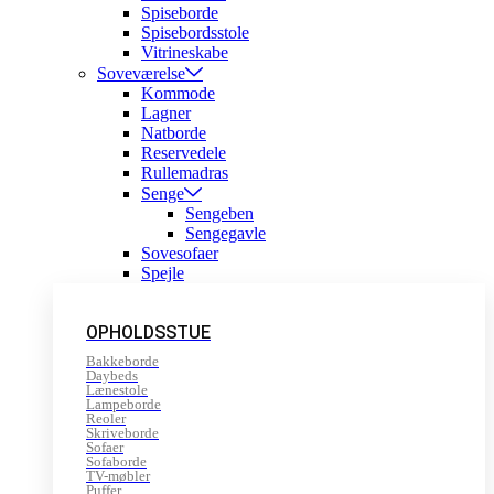
Spiseborde
Spisebordsstole
Vitrineskabe
Soveværelse
Kommode
Lagner
Natborde
Reservedele
Rullemadras
Senge
Sengeben
Sengegavle
Sovesofaer
Spejle
OPHOLDSSTUE
Bakkeborde
Daybeds
Lænestole
Lampeborde
Reoler
Skriveborde
Sofaer
Sofaborde
TV-møbler
Puffer