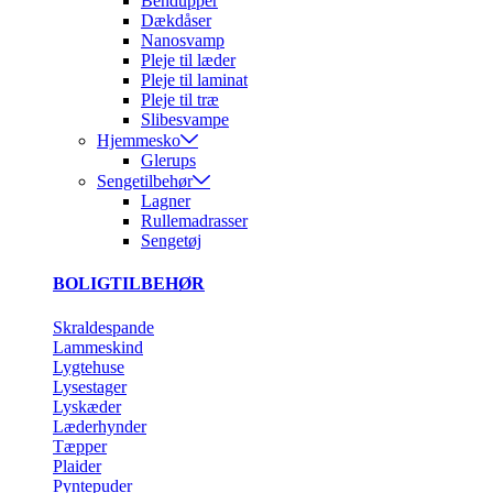
Bendupper
Dækdåser
Nanosvamp
Pleje til læder
Pleje til laminat
Pleje til træ
Slibesvampe
Hjemmesko
Glerups
Sengetilbehør
Lagner
Rullemadrasser
Sengetøj
BOLIGTILBEHØR
Skraldespande
Lammeskind
Lygtehuse
Lysestager
Lyskæder
Læderhynder
Tæpper
Plaider
Pyntepuder