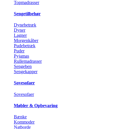
Topmadrasser
Sengetilbehør
Dynebetræk
Dyner
Lagner
Morgenkåber
Pudebetræk
Puder
Pyjamas
Rullemadrasser
Sengeben
Sengekapper
Sovesofaer
Sovesofaer
Møbler & Opbevaring
Bænke
Kommoder
Natborde