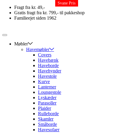
Svane Pris
Svane Pris
Svane Pris
Svane Pris
Svane Pris
Svane Pris
Skip
Fragt fra kr. 49,-
to
Gratis fragt fra kr. 799,- til pakkeshop
content
Familieejet siden 1962
Møbler
Havemøbler
Covers
Havebænk
Haveborde
Havehynder
Havestole
Kurve
Lanterner
Loungestole
Lyskæder
Parasoller
Plaider
Rulleborde
Skamler
Småborde
Havesofaer