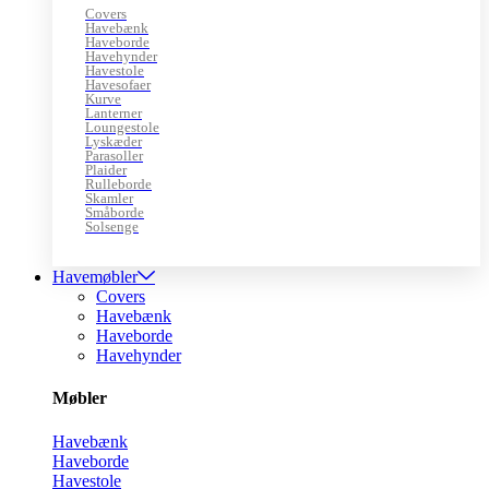
Covers
Havebænk
Haveborde
Havehynder
Havestole
Havesofaer
Kurve
Lanterner
Loungestole
Lyskæder
Parasoller
Plaider
Rulleborde
Skamler
Småborde
Solsenge
Havemøbler
Covers
Havebænk
Haveborde
Havehynder
Møbler
Havebænk
Haveborde
Havestole