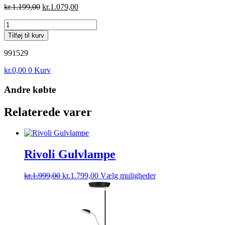
Den
Den
kr.
1.199,00
kr.
1.079,00
oprindelige
aktuelle
Chand
pris
pris
Pendel,
var:
er:
Tilføj til kurv
Ellipse
kr.1.199,00.
kr.1.079,00.
antal
991529
kr.
0,00
0
Kurv
Andre købte
Relaterede varer
Rivoli Gulvlampe
Den
Den
Dette
kr.
1.999,00
kr.
1.799,00
Vælg muligheder
oprindelige
aktuelle
vare
pris
pris
har
var:
er:
flere
kr.1.999,00.
kr.1.799,00.
varianter.
Mulighederne