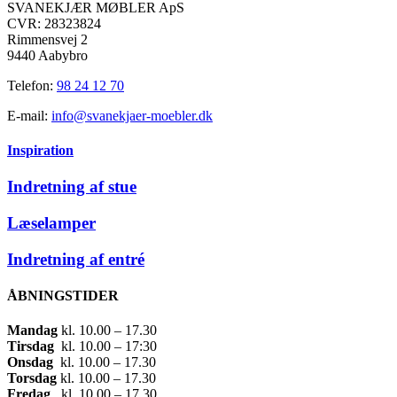
SVANEKJÆR MØBLER ApS
CVR: 28323824
Rimmensvej 2
9440 Aabybro
Telefon:
98 24 12 70
E-mail:
info@svanekjaer-moebler.dk
Inspiration
Indretning af stue
Læselamper
Indretning af entré
ÅBNINGSTIDER
Mandag
​ kl. 10.00 – 17.30​
Tirsdag
​ kl. 10.00 – 17:30​
Onsdag
​ kl. 10.00 – 17.30​
Torsdag
​ kl. 10.00 – 17.30​
Fredag
​ kl. 10.00 – 17.30​