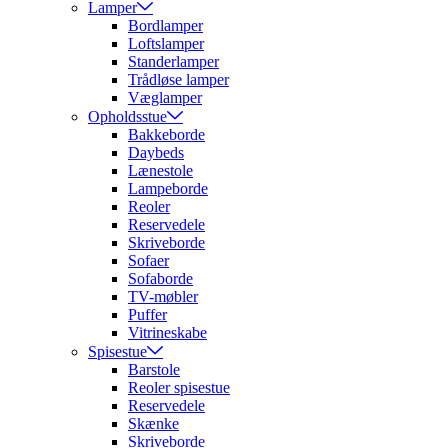
Lamper
Bordlamper
Loftslamper
Standerlamper
Trådløse lamper
Væglamper
Opholdsstue
Bakkeborde
Daybeds
Lænestole
Lampeborde
Reoler
Reservedele
Skriveborde
Sofaer
Sofaborde
TV-møbler
Puffer
Vitrineskabe
Spisestue
Barstole
Reoler spisestue
Reservedele
Skænke
Skriveborde