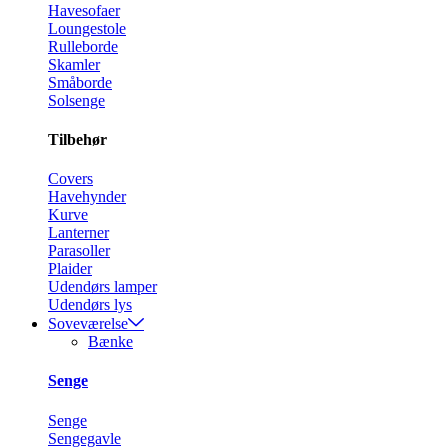
Havesofaer
Loungestole
Rulleborde
Skamler
Småborde
Solsenge
Tilbehør
Covers
Havehynder
Kurve
Lanterner
Parasoller
Plaider
Udendørs lamper
Udendørs lys
Soveværelse
Bænke
Senge
Senge
Sengegavle