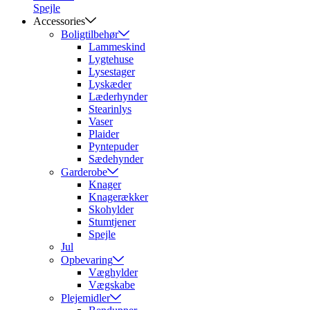
Spejle
Accessories
Boligtilbehør
Lammeskind
Lygtehuse
Lysestager
Lyskæder
Læderhynder
Stearinlys
Vaser
Plaider
Pyntepuder
Sædehynder
Garderobe
Knager
Knagerækker
Skohylder
Stumtjener
Spejle
Jul
Opbevaring
Væghylder
Vægskabe
Plejemidler