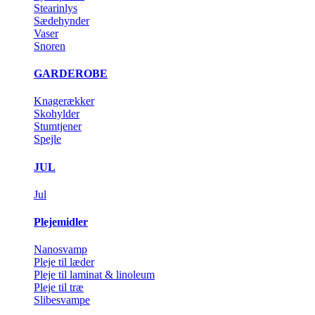
Stearinlys
Sædehynder
Vaser
Snoren
GARDEROBE
Knagerækker
Skohylder
Stumtjener
Spejle
JUL
Jul
Plejemidler
Nanosvamp
Pleje til læder
Pleje til laminat & linoleum
Pleje til træ
Slibesvampe