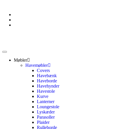
Møbler
Havemøbler
Covers
Havebænk
Haveborde
Havehynder
Havestole
Kurve
Lanterner
Loungestole
Lyskæder
Parasoller
Plaider
Rulleborde