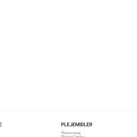
E
PLEJEMIDLER
Nanosvamp
Pleje til læder