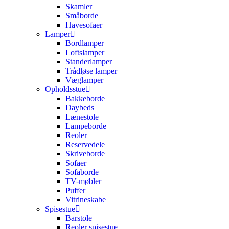
Skamler
Småborde
Havesofaer
Lamper
Bordlamper
Loftslamper
Standerlamper
Trådløse lamper
Væglamper
Opholdsstue
Bakkeborde
Daybeds
Lænestole
Lampeborde
Reoler
Reservedele
Skriveborde
Sofaer
Sofaborde
TV-møbler
Puffer
Vitrineskabe
Spisestue
Barstole
Reoler spisestue