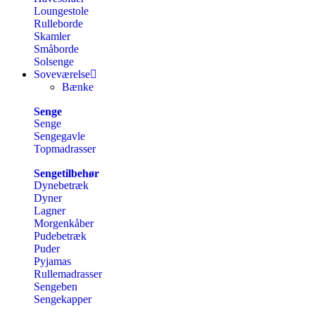
Loungestole
Rulleborde
Skamler
Småborde
Solsenge
Soveværelse
Bænke
Senge
Senge
Sengegavle
Topmadrasser
Sengetilbehør
Dynebetræk
Dyner
Lagner
Morgenkåber
Pudebetræk
Puder
Pyjamas
Rullemadrasser
Sengeben
Sengekapper