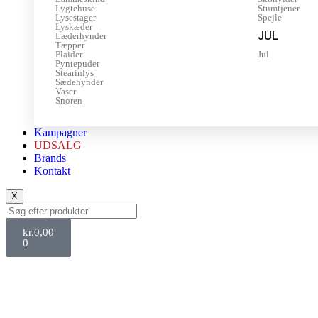
Lygtehuse
Stumtjener
Lysestager
Spejle
Lyskæder
JUL
Læderhynder
Tæpper
Plaider
Jul
Pyntepuder
Stearinlys
Sædehynder
Vaser
Snoren
Kampagner
UDSALG
Brands
Kontakt
X
kr.
0,00
0