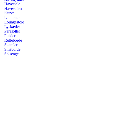
Havestole
Havesofaer
Kurve
Lanterner
Loungestole
Lyskæder
Parasoller
Plaider
Rulleborde
Skamler
Småborde
Solsenge