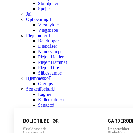
Stumtjener
Spejle
Jul
Opbevaring
Væghylder
Vægskabe
Plejemidler
Bendupper
Dækdåser
Nanosvamp
Pleje til læder
Pleje til laminat
Pleje til træ
Slibesvampe
Hjemmesko
Glerups
Sengetilbehør
Lagner
Rullemadrasser
Sengetøj
BOLIGTILBEHØR
GARDEROB
Skraldespande
Knagerækker
Lammeskind
Skohylder