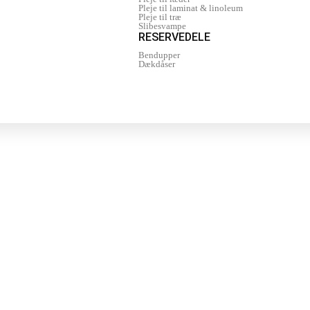
Pleje til laminat & linoleum
Pleje til træ
Slibesvampe
RESERVEDELE
Bendupper
Dækdåser