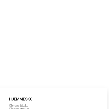
HJEMMESKO
Glerups filtsko
Glerups støvler