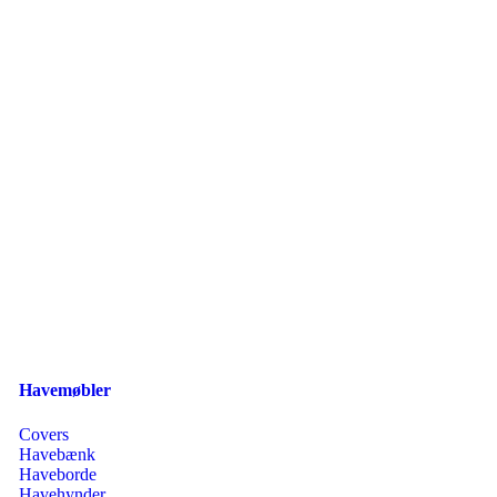
Havemøbler
Covers
Havebænk
Haveborde
Havehynder