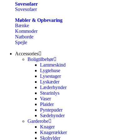
Sovesofaer
Sovesofaer
Møbler & Opbevaring
Bænke
Kommoder
Natborde
Spejle
Accessories
Boligtilbehør
Lammeskind
Lygtehuse
Lysestager
Lyskæder
Læderhynder
Stearinlys
Vaser
Plaider
Pyntepuder
Sædehynder
Garderobe
Knager
Knagerækker
Skohylder