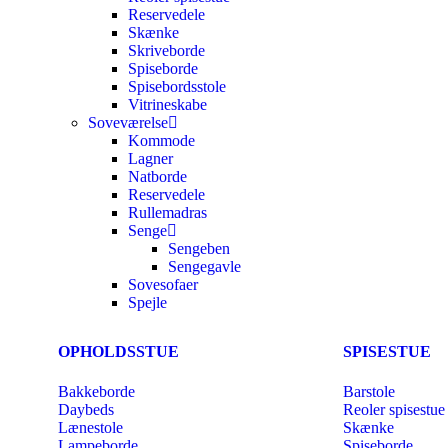
Reservedele
Skænke
Skriveborde
Spiseborde
Spisebordsstole
Vitrineskabe
Soveværelse
Kommode
Lagner
Natborde
Reservedele
Rullemadras
Senge
Sengeben
Sengegavle
Sovesofaer
Spejle
OPHOLDSSTUE
SPISESTUE
Bakkeborde
Barstole
Daybeds
Reoler spisestue
Lænestole
Skænke
Lampeborde
Spiseborde