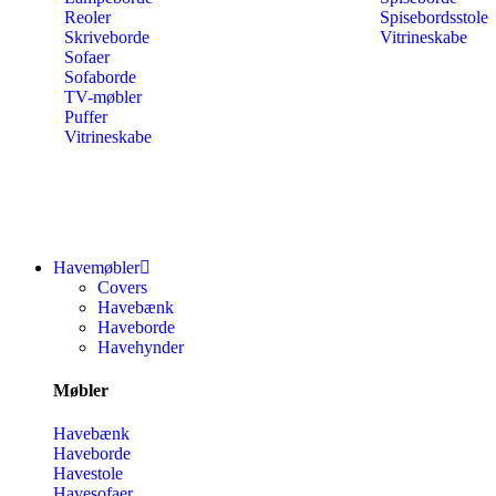
Reoler
Spisebordsstole
Skriveborde
Vitrineskabe
Sofaer
Sofaborde
TV-møbler
Puffer
Vitrineskabe
Havemøbler
Covers
Havebænk
Haveborde
Havehynder
Møbler
Havebænk
Haveborde
Havestole
Havesofaer