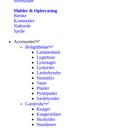
Sovesofaer
Møbler & Opbevaring
Bænke
Kommoder
Natborde
Spejle
Accessories
Boligtilbehør
Lammeskind
Lygtehuse
Lysestager
Lyskæder
Læderhynder
Stearinlys
Vaser
Plaider
Pyntepuder
Sædehynder
Garderobe
Knager
Knagerækker
Skohylder
Stumtjener