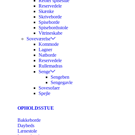
Reoler spisestue
Reservedele
Skænke
Skriveborde
Spiseborde
Spisebordsstole
Vitrineskabe
Soveværelse
Kommode
Lagner
Natborde
Reservedele
Rullemadras
Senge
Sengeben
Sengegavle
Sovesofaer
Spejle
OPHOLDSSTUE
Bakkeborde
Daybeds
Lænestole