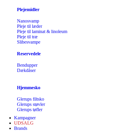
Plejemidler
Nanosvamp
Pleje til læder
Pleje til laminat & linoleum
Pleje til træ
Slibesvampe
Reservedele
Bendupper
Dækdåser
Hjemmesko
Glerups filtsko
Glerups støvler
Glerups tøfler
Kampagner
UDSALG
Brands