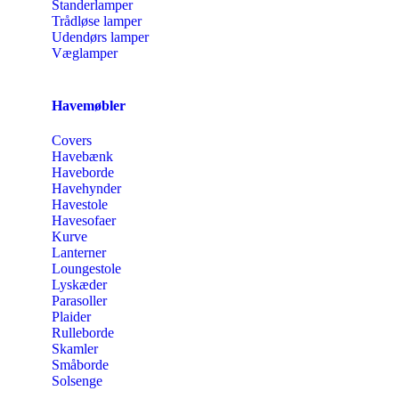
Standerlamper
Trådløse lamper
Udendørs lamper
Væglamper
Havemøbler
Covers
Havebænk
Haveborde
Havehynder
Havestole
Havesofaer
Kurve
Lanterner
Loungestole
Lyskæder
Parasoller
Plaider
Rulleborde
Skamler
Småborde
Solsenge