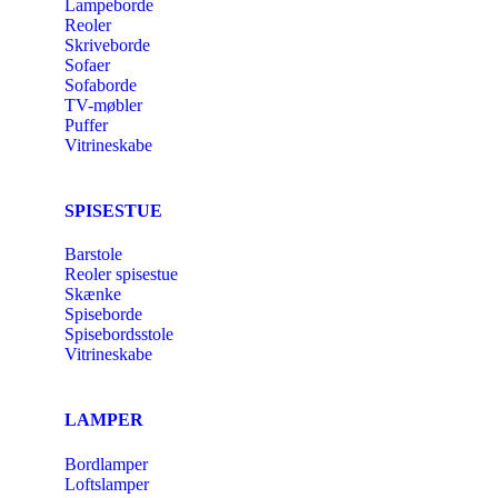
Lampeborde
Reoler
Skriveborde
Sofaer
Sofaborde
TV-møbler
Puffer
Vitrineskabe
SPISESTUE
Barstole
Reoler spisestue
Skænke
Spiseborde
Spisebordsstole
Vitrineskabe
LAMPER
Bordlamper
Loftslamper