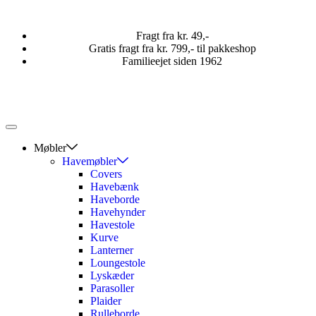
Fragt fra kr. 49,-
Gratis fragt fra kr. 799,- til pakkeshop
Familieejet siden 1962
Møbler
Havemøbler
Covers
Havebænk
Haveborde
Havehynder
Havestole
Kurve
Lanterner
Loungestole
Lyskæder
Parasoller
Plaider
Rulleborde