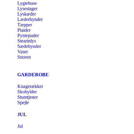
Lygtehuse
Lysestager
Lyskæder
Læderhynder
Tæpper
Plaider
Pyntepuder
Stearinlys
Sædehynder
Vaser
Snoren
GARDEROBE
Knagerækker
Skohylder
Stumtjener
Spejle
JUL
Jul