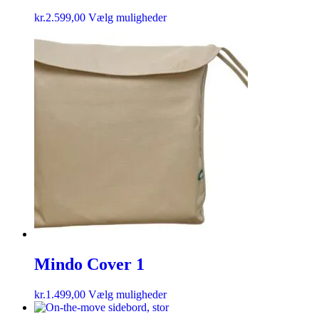
kr.
2.599,00
Vælg muligheder
Mindo Cover 1
kr.
1.499,00
Vælg muligheder