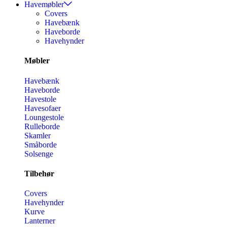
Havemøbler
Covers
Havebænk
Haveborde
Havehynder
Møbler
Havebænk
Haveborde
Havestole
Havesofaer
Loungestole
Rulleborde
Skamler
Småborde
Solsenge
Tilbehør
Covers
Havehynder
Kurve
Lanterner