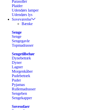
Parasoller
Plaider
Udendørs lamper
Udendørs lys
Soveværelse
Bænke
Senge
Senge
Sengegavle
Topmadrasser
Sengetilbehør
Dynebetræk
Dyner
Lagner
Morgenkåber
Pudebetræk
Puder
Pyjamas
Rullemadrasser
Sengeben
Sengekapper
Sovesofaer