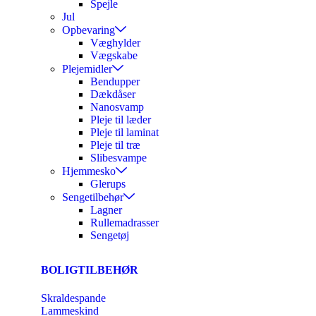
Spejle
Jul
Opbevaring
Væghylder
Vægskabe
Plejemidler
Bendupper
Dækdåser
Nanosvamp
Pleje til læder
Pleje til laminat
Pleje til træ
Slibesvampe
Hjemmesko
Glerups
Sengetilbehør
Lagner
Rullemadrasser
Sengetøj
BOLIGTILBEHØR
Skraldespande
Lammeskind