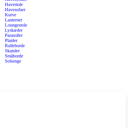
Havestole
Havesofaer
Kurve
Lanterner
Loungestole
Lyskæder
Parasoller
Plaider
Rulleborde
Skamler
Småborde
Solsenge