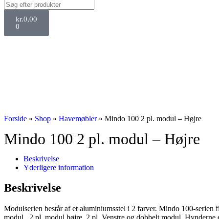
kr.
0,00
0
Forside
»
Shop
»
Havemøbler
»
Mindo 100 2 pl. modul – Højre
Mindo 100 2 pl. modul – Højre
Beskrivelse
Yderligere information
Beskrivelse
Modulserien består af et aluminiumsstel i 2 farver. Mindo 100-serien 
modul , 2 pl. modul højre, 2 pl. Venstre og dobbelt modul. Hynderne e