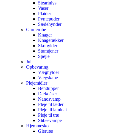
Stearinlys
Vaser
Plaider
Pyntepuder
Sædehynder
Garderobe
Knager
Knagerækker
Skohylder
Stumtjener
Spejle
Jul
Opbevaring
Væghylder
Vægskabe
Plejemidler
Bendupper
Dækdåser
Nanosvamp
Pleje til læder
Pleje til laminat
Pleje til træ
Slibesvampe
Hjemmesko
Glerups