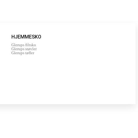
HJEMMESKO
Glerups filtsko
Glerups støvler
Glerups tøfler