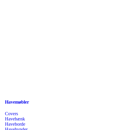
Havemøbler
Covers
Havebænk
Haveborde
Havehynder