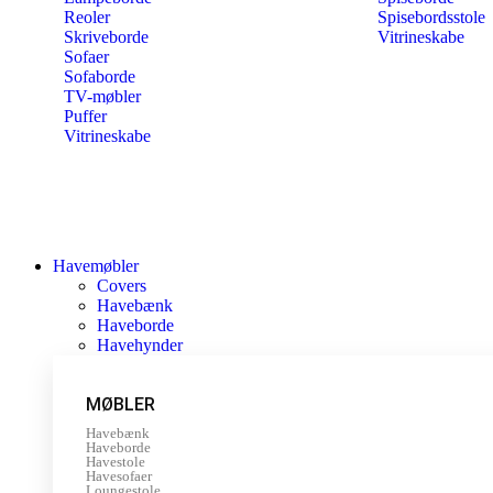
Reoler
Spisebordsstole
Skriveborde
Vitrineskabe
Sofaer
Sofaborde
TV-møbler
Puffer
Vitrineskabe
Havemøbler
Covers
Havebænk
Haveborde
Havehynder
MØBLER
Havebænk
Haveborde
Havestole
Havesofaer
Loungestole