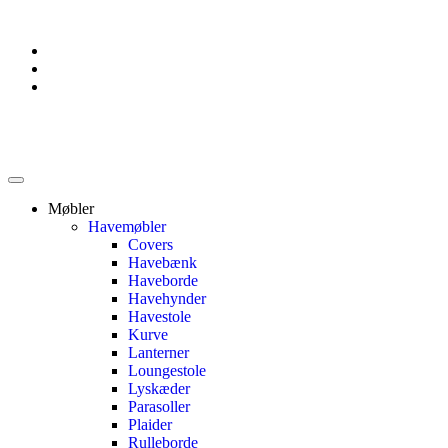
Møbler
Havemøbler
Covers
Havebænk
Haveborde
Havehynder
Havestole
Kurve
Lanterner
Loungestole
Lyskæder
Parasoller
Plaider
Rulleborde