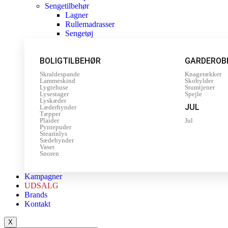
Sengetilbehør
Lagner
Rullemadrasser
Sengetøj
BOLIGTILBEHØR
GARDEROB
Skraldespande
Knagerækker
Lammeskind
Skohylder
Lygtehuse
Stumtjener
Lysestager
Spejle
Lyskæder
JUL
Læderhynder
Tæpper
Plaider
Jul
Pyntepuder
Stearinlys
Sædehynder
Vaser
Snoren
Kampagner
UDSALG
Brands
Kontakt
X