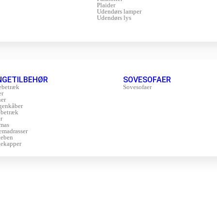
Plaider
Udendørs lamper
Udendørs lys
NGETILBEHØR
SOVESOFAER
ebetræk
Sovesofaer
er
er
genkåber
betræk
r
mas
emadrasser
geben
ekapper