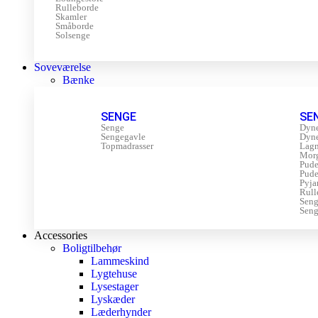
Rulleborde
Skamler
Småborde
Solsenge
Soveværelse
Bænke
SENGE
SE
Senge
Dyn
Sengegavle
Dyn
Topmadrasser
Lagn
Mor
Pude
Pude
Pyja
Rull
Sen
Seng
Accessories
Boligtilbehør
Lammeskind
Lygtehuse
Lysestager
Lyskæder
Læderhynder