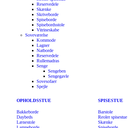
Reservedele
Skænke
Skriveborde
Spiseborde
Spisebordsstole
Vitrineskabe
Soveværelse
Kommode
Lagner
Natborde
Reservedele
Rullemadras
Senge
Sengeben
Sengegavle
Sovesofaer
Spejle
OPHOLDSSTUE
SPISESTUE
Bakkeborde
Barstole
Daybeds
Reoler spisestue
Lænestole
Skænke
Lampeborde
Spiseborde