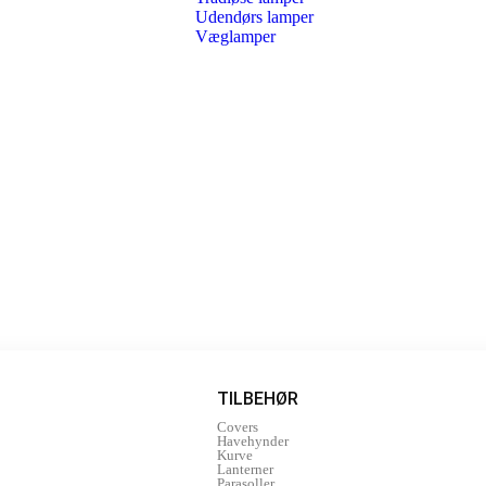
Udendørs lamper
Væglamper
TILBEHØR
Covers
Havehynder
Kurve
Lanterner
Parasoller