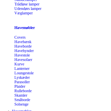
Trådløse lamper
Udendørs lamper
Væglamper
Havemøbler
Covers
Havebænk
Haveborde
Havehynder
Havestole
Havesofaer
Kurve
Lanterner
Loungestole
Lyskæder
Parasoller
Plaider
Rulleborde
Skamler
Småborde
Solsenge