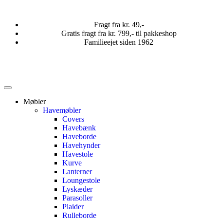
Fragt fra kr. 49,-
Gratis fragt fra kr. 799,- til pakkeshop
Familieejet siden 1962
Møbler
Havemøbler
Covers
Havebænk
Haveborde
Havehynder
Havestole
Kurve
Lanterner
Loungestole
Lyskæder
Parasoller
Plaider
Rulleborde