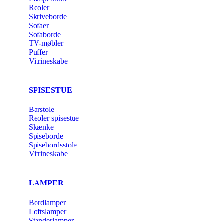
Reoler
Skriveborde
Sofaer
Sofaborde
TV-møbler
Puffer
Vitrineskabe
SPISESTUE
Barstole
Reoler spisestue
Skænke
Spiseborde
Spisebordsstole
Vitrineskabe
LAMPER
Bordlamper
Loftslamper
Standerlamper