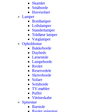
Skamler
Småborde
Havesofaer
Lamper
Bordlamper
Loftslamper
Standerlamper
Trådløse lamper
Væglamper
Opholdsstue
Bakkeborde
Daybeds
Lænestole
Lampeborde
Reoler
Reservedele
Skriveborde
Sofaer
Sofaborde
TV-møbler
Puffer
Vitrineskabe
Spisestue
Barstole
Reoler spisestue