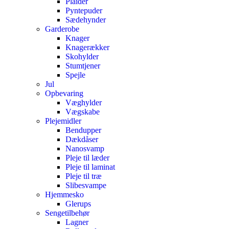
Plaider
Pyntepuder
Sædehynder
Garderobe
Knager
Knagerækker
Skohylder
Stumtjener
Spejle
Jul
Opbevaring
Væghylder
Vægskabe
Plejemidler
Bendupper
Dækdåser
Nanosvamp
Pleje til læder
Pleje til laminat
Pleje til træ
Slibesvampe
Hjemmesko
Glerups
Sengetilbehør
Lagner