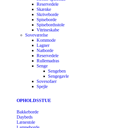
Reservedele
Skænke
Skriveborde
Spiseborde
Spisebordsstole
Vitrineskabe
Soveværelse
Kommode
Lagner
Natborde
Reservedele
Rullemadras
Senge
Sengeben
Sengegavle
Sovesofaer
Spejle
OPHOLDSSTUE
Bakkeborde
Daybeds
Lænestole
Lampeborde