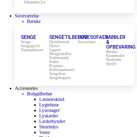
Udendørs lys
Soveværelse
Bænke
SENGE
SENGETILBEHØR
SOVESOFAER
MØBLER
&
Senge
Dynebetræk
Sovesofaer
Sengegavle
Dyner
OPBEVARING
Topmadrasser
Lagner
Bænke
Morgenkåber
Kommoder
Pudebetræk
Natborde
Puder
Spejle
Pyjamas
Rullemadrasser
Sengeben
Sengekapper
Accessories
Boligtilbehør
Lammeskind
Lygtehuse
Lysestager
Lyskæder
Læderhynder
Stearinlys
Vaser