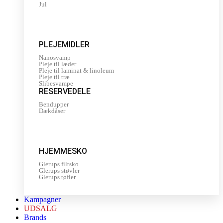
Jul
PLEJEMIDLER
Nanosvamp
Pleje til læder
Pleje til laminat & linoleum
Pleje til træ
Slibesvampe
RESERVEDELE
Bendupper
Dækdåser
HJEMMESKO
Glerups filtsko
Glerups støvler
Glerups tøfler
Kampagner
UDSALG
Brands