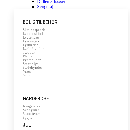
Rullemadrasser
Sengetøj
BOLIGTILBEHØR
Skraldespande
Lammeskind
Lygtehuse
Lysestager
Lyskæder
Læderhynder
Tæpper
Plaider
Pyntepuder
Stearinlys
Sædehynder
Vaser
Snoren
GARDEROBE
Knagerækker
Skohylder
Stumtjener
Spejle
JUL