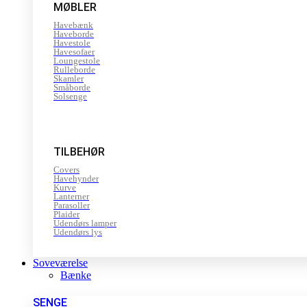
MØBLER
Havebænk
Haveborde
Havestole
Havesofaer
Loungestole
Rulleborde
Skamler
Småborde
Solsenge
TILBEHØR
Covers
Havehynder
Kurve
Lanterner
Parasoller
Plaider
Udendørs lamper
Udendørs lys
Soveværelse
Bænke
SENGE