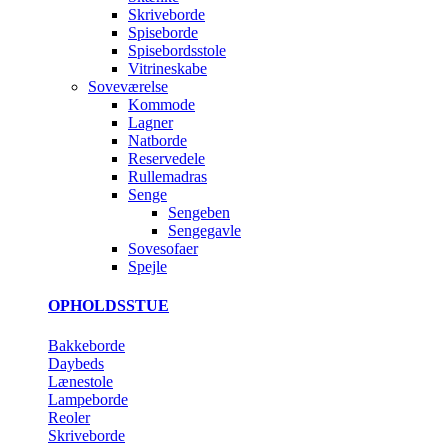
Skriveborde
Spiseborde
Spisebordsstole
Vitrineskabe
Soveværelse
Kommode
Lagner
Natborde
Reservedele
Rullemadras
Senge
Sengeben
Sengegavle
Sovesofaer
Spejle
OPHOLDSSTUE
Bakkeborde
Daybeds
Lænestole
Lampeborde
Reoler
Skriveborde