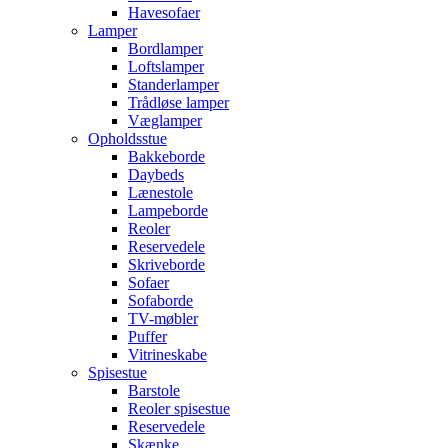
Havesofaer
Lamper
Bordlamper
Loftslamper
Standerlamper
Trådløse lamper
Væglamper
Opholdsstue
Bakkeborde
Daybeds
Lænestole
Lampeborde
Reoler
Reservedele
Skriveborde
Sofaer
Sofaborde
TV-møbler
Puffer
Vitrineskabe
Spisestue
Barstole
Reoler spisestue
Reservedele
Skænke