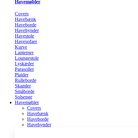
Havemøbler
Covers
Havebænk
Haveborde
Havehynder
Havestole
Havesofaer
Kurve
Lanterner
Loungestole
Lyskæder
Parasoller
Plaider
Rulleborde
Skamler
Småborde
Solsenge
Havemøbler
Covers
Havebænk
Haveborde
Havehynder