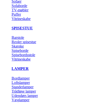
Sofaer
Sofaborde
TV-møbler
Puffer
Vitrineskabe
SPISESTUE
Barstole
Reoler spisestue
Skænke
Spiseborde
Spisebordsstole
Vitrineskabe
LAMPER
Bordlamper
Loftslamper
Standerlamper
Trådløse lamper
Udendørs lamper
Væglamper