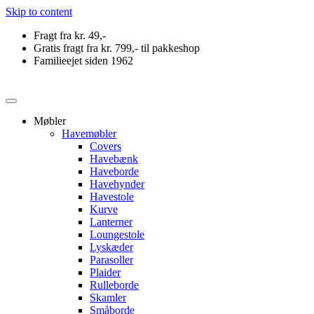
Skip to content
Fragt fra kr. 49,-
Gratis fragt fra kr. 799,- til pakkeshop
Familieejet siden 1962
Møbler
Havemøbler
Covers
Havebænk
Haveborde
Havehynder
Havestole
Kurve
Lanterner
Loungestole
Lyskæder
Parasoller
Plaider
Rulleborde
Skamler
Småborde