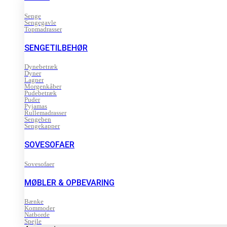
Senge
Sengegavle
Topmadrasser
SENGETILBEHØR
Dynebetræk
Dyner
Lagner
Morgenkåber
Pudebetræk
Puder
Pyjamas
Rullemadrasser
Sengeben
Sengekapper
SOVESOFAER
Sovesofaer
MØBLER & OPBEVARING
Bænke
Kommoder
Natborde
Spejle