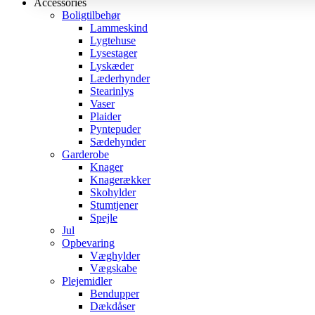
Accessories
Boligtilbehør
Lammeskind
Lygtehuse
Lysestager
Lyskæder
Læderhynder
Stearinlys
Vaser
Plaider
Pyntepuder
Sædehynder
Garderobe
Knager
Knagerækker
Skohylder
Stumtjener
Spejle
Jul
Opbevaring
Væghylder
Vægskabe
Plejemidler
Bendupper
Dækdåser