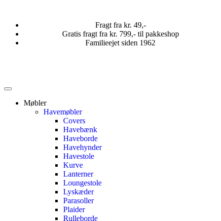
Fragt fra kr. 49,-
Gratis fragt fra kr. 799,- til pakkeshop
Familieejet siden 1962
Møbler
Havemøbler
Covers
Havebænk
Haveborde
Havehynder
Havestole
Kurve
Lanterner
Loungestole
Lyskæder
Parasoller
Plaider
Rulleborde