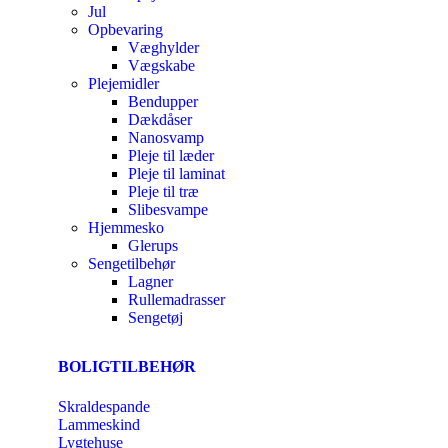
Jul
Opbevaring
Væghylder
Vægskabe
Plejemidler
Bendupper
Dækdåser
Nanosvamp
Pleje til læder
Pleje til laminat
Pleje til træ
Slibesvampe
Hjemmesko
Glerups
Sengetilbehør
Lagner
Rullemadrasser
Sengetøj
BOLIGTILBEHØR
Skraldespande
Lammeskind
Lygtehuse