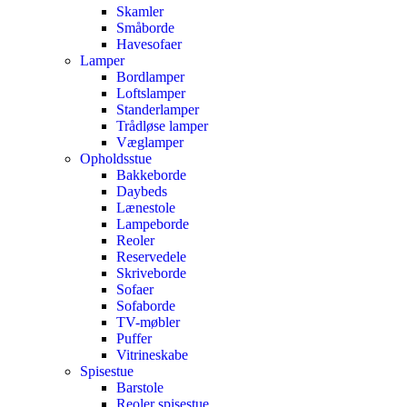
Skamler
Småborde
Havesofaer
Lamper
Bordlamper
Loftslamper
Standerlamper
Trådløse lamper
Væglamper
Opholdsstue
Bakkeborde
Daybeds
Lænestole
Lampeborde
Reoler
Reservedele
Skriveborde
Sofaer
Sofaborde
TV-møbler
Puffer
Vitrineskabe
Spisestue
Barstole
Reoler spisestue