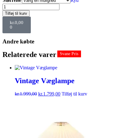
Størrelse
Ryd
Tilføj til kurv
kr.
0,00
0
Andre købte
Relaterede varer
Svane Pris
Svane Pris
Svane Pris
Svane Pris
Svane Pris
Svane Pris
Vintage Væglampe
kr.
1.999,00
kr.
1.799,00
Tilføj til kurv