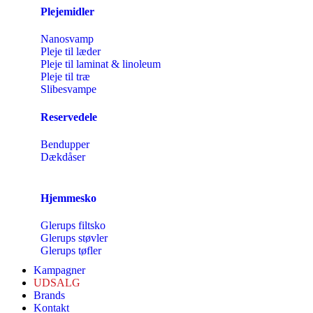
Plejemidler
Nanosvamp
Pleje til læder
Pleje til laminat & linoleum
Pleje til træ
Slibesvampe
Reservedele
Bendupper
Dækdåser
Hjemmesko
Glerups filtsko
Glerups støvler
Glerups tøfler
Kampagner
UDSALG
Brands
Kontakt