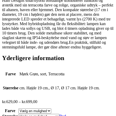
Halo Designs solar/hybrid bordlampe kombinerer funktion og
æstetik med sin terracotta farve og rolige, organiske udtryk – perfekt
til altanen, haven eller hjemmet. Den kompakte størrelse (17 cm i
diameter, 19 cm i højden) gør den nem at placere, mens den
integrerede LED spreder et behageligt, varmt lys (2700 K) med tre
lysstyrker. Med hybridopladning får du fleksibilitet: lampen kan
lades både via sollys og USB, og blot 4 timers opladning giver op til
10 timers brug. Den solide metalbase sikrer stabilitet, og med
slagfast skærm og IP54-beskyttelse mod vand og støv er lampen
velegnet til både inde- og udendørs brug.En praktisk, stilfuld og
stemningsfuld lampe, der gør dine aftener endnu hyggeligere.
Yderligere information
Farve
Mørk Grøn, sort, Terracotta
Størrelse
cm. Højde 19 cm., Ø 17, Ø 17 cm. Højde 19 cm.
kr.
629,00
–
kr.
699,00
Farve