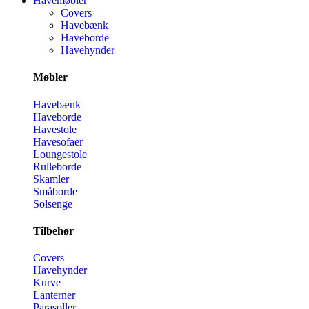
Havemøbler
Covers
Havebænk
Haveborde
Havehynder
Møbler
Havebænk
Haveborde
Havestole
Havesofaer
Loungestole
Rulleborde
Skamler
Småborde
Solsenge
Tilbehør
Covers
Havehynder
Kurve
Lanterner
Parasoller