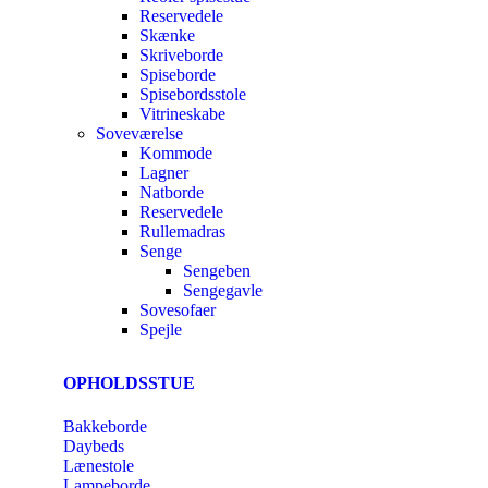
Reservedele
Skænke
Skriveborde
Spiseborde
Spisebordsstole
Vitrineskabe
Soveværelse
Kommode
Lagner
Natborde
Reservedele
Rullemadras
Senge
Sengeben
Sengegavle
Sovesofaer
Spejle
OPHOLDSSTUE
Bakkeborde
Daybeds
Lænestole
Lampeborde