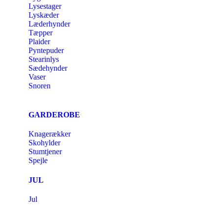
Lysestager
Lyskæder
Læderhynder
Tæpper
Plaider
Pyntepuder
Stearinlys
Sædehynder
Vaser
Snoren
GARDEROBE
Knagerækker
Skohylder
Stumtjener
Spejle
JUL
Jul