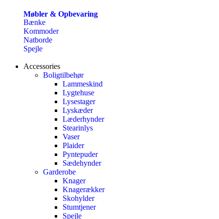
Møbler & Opbevaring
Bænke
Kommoder
Natborde
Spejle
Accessories
Boligtilbehør
Lammeskind
Lygtehuse
Lysestager
Lyskæder
Læderhynder
Stearinlys
Vaser
Plaider
Pyntepuder
Sædehynder
Garderobe
Knager
Knagerækker
Skohylder
Stumtjener
Spejle