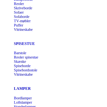
Reoler
Skriveborde
Sofaer
Sofaborde
TV-møbler
Puffer
Vitrineskabe
SPISESTUE
Barstole
Reoler spisestue
Skænke
Spiseborde
Spisebordsstole
Vitrineskabe
LAMPER
Bordlamper
Loftslamper
Standerlamper