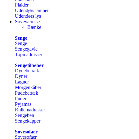
Plaider
Udendørs lamper
Udendørs lys
Soveværelse
Bænke
Senge
Senge
Sengegavle
Topmadrasser
Sengetilbehør
Dynebetræk
Dyner
Lagner
Morgenkåber
Pudebetræk
Puder
Pyjamas
Rullemadrasser
Sengeben
Sengekapper
Sovesofaer
Sovesofaer