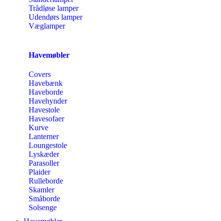
Trådløse lamper
Udendørs lamper
Væglamper
Havemøbler
Covers
Havebænk
Haveborde
Havehynder
Havestole
Havesofaer
Kurve
Lanterner
Loungestole
Lyskæder
Parasoller
Plaider
Rulleborde
Skamler
Småborde
Solsenge