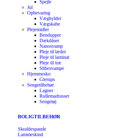
Spejle
Jul
Opbevaring
Væghylder
Vægskabe
Plejemidler
Bendupper
Dækdåser
Nanosvamp
Pleje til læder
Pleje til laminat
Pleje til træ
Slibesvampe
Hjemmesko
Glerups
Sengetilbehør
Lagner
Rullemadrasser
Sengetøj
BOLIGTILBEHØR
Skraldespande
Lammeskind