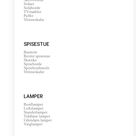
Sofaer
Sofaborde
TV-møbler
Puffer
Vitrineskabe
SPISESTUE
Barstole
Reoler spisestue
Skænke
Spiseborde
Spisebordsstole
Vitrineskabe
LAMPER
Bordlamper
Loftslamper
Standerlamper
Trådløse lamper
Udendørs lamper
Væglamper