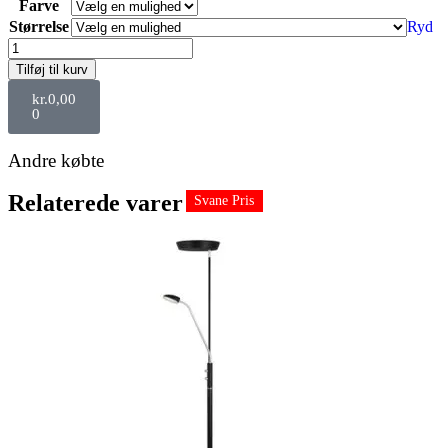
Farve
Størrelse
Ryd
Tilføj til kurv
kr.
0,00
0
Andre købte
Relaterede varer
Svane Pris
Svane Pris
Svane Pris
Svane Pris
Svane Pris
Svane Pris