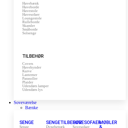
Havebænk
Haveborde
Havestole
Havesofaer
Loungestole
Rulleborde
Skamler
Småborde
Solsenge
TILBEHØR
Covers
Havehynder
Kurve
Lanterner
Parasoller
Plaider
Udendørs lamper
Udendørs lys
Soveværelse
Bænke
SENGE
SENGETILBEHØR
SOVESOFAER
MØBLER
&
Senge
Dynebetræk
Sovesofaer