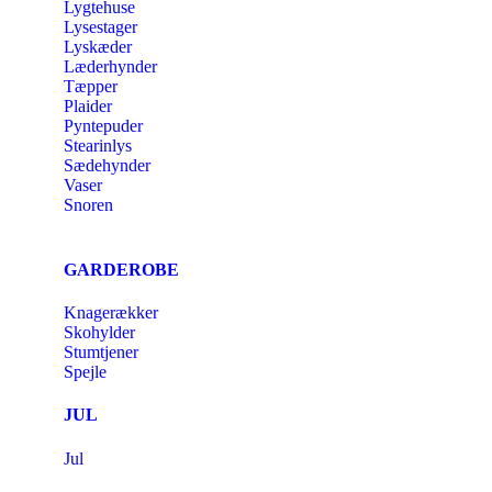
Lygtehuse
Lysestager
Lyskæder
Læderhynder
Tæpper
Plaider
Pyntepuder
Stearinlys
Sædehynder
Vaser
Snoren
GARDEROBE
Knagerækker
Skohylder
Stumtjener
Spejle
JUL
Jul