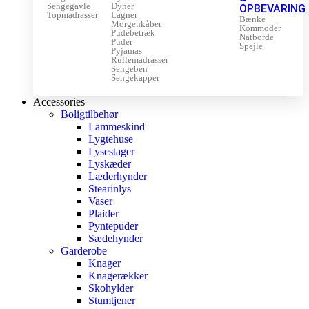
Sengegavle
Dyner
OPBEVARING
Topmadrasser
Lagner
Bænke
Morgenkåber
Kommoder
Pudebetræk
Natborde
Puder
Spejle
Pyjamas
Rullemadrasser
Sengeben
Sengekapper
Accessories
Boligtilbehør
Lammeskind
Lygtehuse
Lysestager
Lyskæder
Læderhynder
Stearinlys
Vaser
Plaider
Pyntepuder
Sædehynder
Garderobe
Knager
Knagerækker
Skohylder
Stumtjener