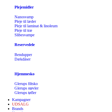
Plejemidler
Nanosvamp
Pleje til læder
Pleje til laminat & linoleum
Pleje til træ
Slibesvampe
Reservedele
Bendupper
Dækdåser
Hjemmesko
Glerups filtsko
Glerups støvler
Glerups tøfler
Kampagner
UDSALG
Brands