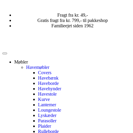
Fragt fra kr. 49,-
Gratis fragt fra kr. 799,- til pakkeshop
Familieejet siden 1962
Møbler
Havemøbler
Covers
Havebænk
Haveborde
Havehynder
Havestole
Kurve
Lanterner
Loungestole
Lyskæder
Parasoller
Plaider
Rulleborde