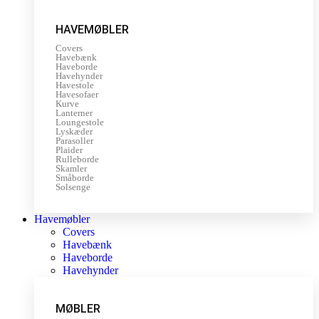
HAVEMØBLER
Covers
Havebænk
Haveborde
Havehynder
Havestole
Havesofaer
Kurve
Lanterner
Loungestole
Lyskæder
Parasoller
Plaider
Rulleborde
Skamler
Småborde
Solsenge
Havemøbler
Covers
Havebænk
Haveborde
Havehynder
MØBLER