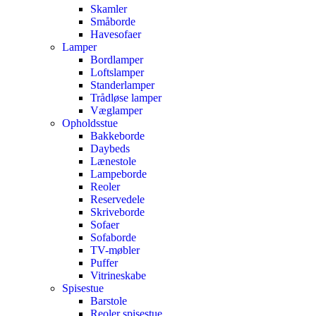
Skamler
Småborde
Havesofaer
Lamper
Bordlamper
Loftslamper
Standerlamper
Trådløse lamper
Væglamper
Opholdsstue
Bakkeborde
Daybeds
Lænestole
Lampeborde
Reoler
Reservedele
Skriveborde
Sofaer
Sofaborde
TV-møbler
Puffer
Vitrineskabe
Spisestue
Barstole
Reoler spisestue