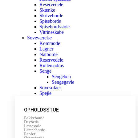
Reservedele
Skænke
Skriveborde
Spiseborde
Spisebordsstole
Vitrineskabe
Soveværelse
Kommode
Lagner
Natborde
Reservedele
Rullemadras
Senge
Sengeben
Sengegavle
Sovesofaer
Spejle
OPHOLDSSTUE
Bakkeborde
Daybeds
Lænestole
Lampeborde
Reoler
Skriveborde