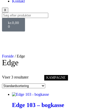
Kontakt
X
kr.
0,00
0
Forside
/ Edge
Edge
Viser 3 resultater
KAMPAGNE
KAMPAGNE
KAMPAGNE
Edge 103 – bogkasse