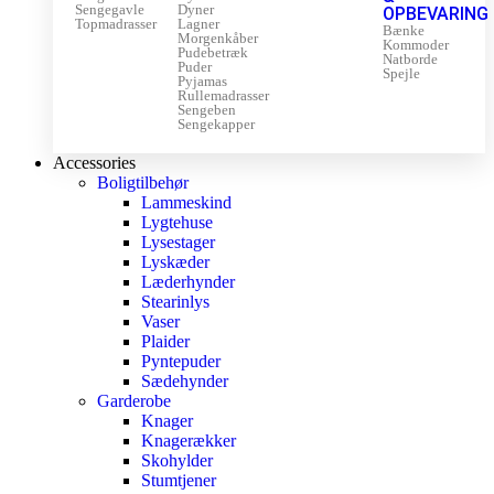
Sengegavle
Dyner
OPBEVARING
Topmadrasser
Lagner
Bænke
Morgenkåber
Kommoder
Pudebetræk
Natborde
Puder
Spejle
Pyjamas
Rullemadrasser
Sengeben
Sengekapper
Accessories
Boligtilbehør
Lammeskind
Lygtehuse
Lysestager
Lyskæder
Læderhynder
Stearinlys
Vaser
Plaider
Pyntepuder
Sædehynder
Garderobe
Knager
Knagerækker
Skohylder
Stumtjener