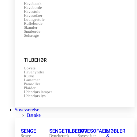
Havebænk
Haveborde
Havestole
Havesofaer
Loungestole
Rulleborde
Skamler
Småborde
Solsenge
TILBEHØR
Covers
Havehynder
Kurve
Lanterner
Parasoller
Plaider
Udendørs lamper
Udendørs lys
Soveværelse
Bænke
SENGE
SENGETILBEHØR
SOVESOFAER
MØBLER
&
Senge
Dynebetræk
Sovesofaer