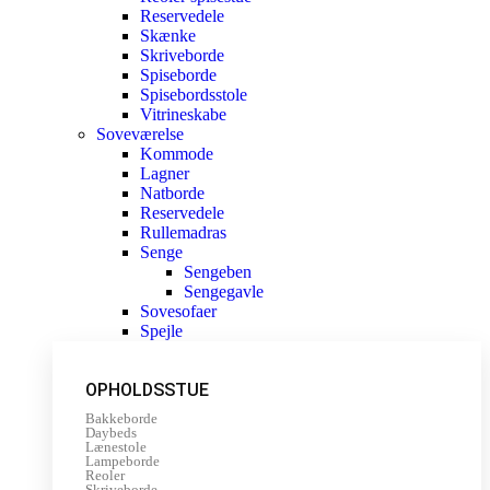
Reservedele
Skænke
Skriveborde
Spiseborde
Spisebordsstole
Vitrineskabe
Soveværelse
Kommode
Lagner
Natborde
Reservedele
Rullemadras
Senge
Sengeben
Sengegavle
Sovesofaer
Spejle
OPHOLDSSTUE
Bakkeborde
Daybeds
Lænestole
Lampeborde
Reoler
Skriveborde