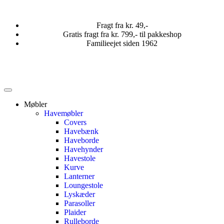
Fragt fra kr. 49,-
Gratis fragt fra kr. 799,- til pakkeshop
Familieejet siden 1962
Møbler
Havemøbler
Covers
Havebænk
Haveborde
Havehynder
Havestole
Kurve
Lanterner
Loungestole
Lyskæder
Parasoller
Plaider
Rulleborde