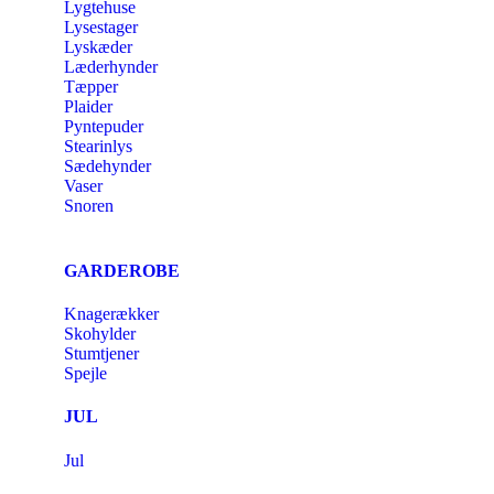
Lygtehuse
Lysestager
Lyskæder
Læderhynder
Tæpper
Plaider
Pyntepuder
Stearinlys
Sædehynder
Vaser
Snoren
GARDEROBE
Knagerækker
Skohylder
Stumtjener
Spejle
JUL
Jul