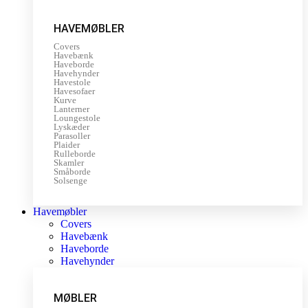
HAVEMØBLER
Covers
Havebænk
Haveborde
Havehynder
Havestole
Havesofaer
Kurve
Lanterner
Loungestole
Lyskæder
Parasoller
Plaider
Rulleborde
Skamler
Småborde
Solsenge
Havemøbler
Covers
Havebænk
Haveborde
Havehynder
MØBLER