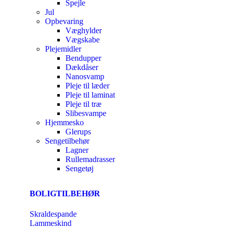
Spejle
Jul
Opbevaring
Væghylder
Vægskabe
Plejemidler
Bendupper
Dækdåser
Nanosvamp
Pleje til læder
Pleje til laminat
Pleje til træ
Slibesvampe
Hjemmesko
Glerups
Sengetilbehør
Lagner
Rullemadrasser
Sengetøj
BOLIGTILBEHØR
Skraldespande
Lammeskind