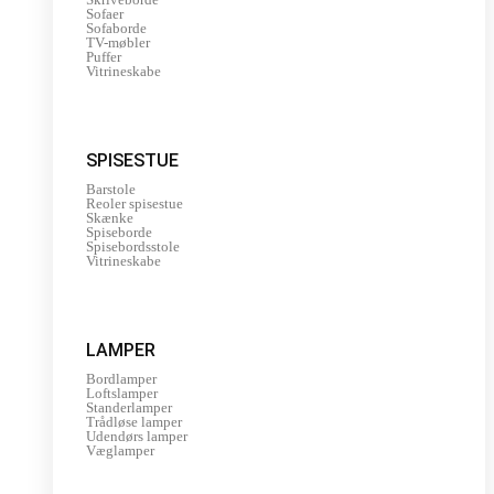
Sofaer
Sofaborde
TV-møbler
Puffer
Vitrineskabe
SPISESTUE
Barstole
Reoler spisestue
Skænke
Spiseborde
Spisebordsstole
Vitrineskabe
LAMPER
Bordlamper
Loftslamper
Standerlamper
Trådløse lamper
Udendørs lamper
Væglamper