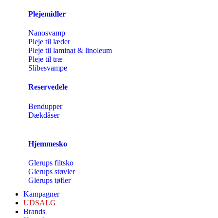
Plejemidler
Nanosvamp
Pleje til læder
Pleje til laminat & linoleum
Pleje til træ
Slibesvampe
Reservedele
Bendupper
Dækdåser
Hjemmesko
Glerups filtsko
Glerups støvler
Glerups tøfler
Kampagner
UDSALG
Brands