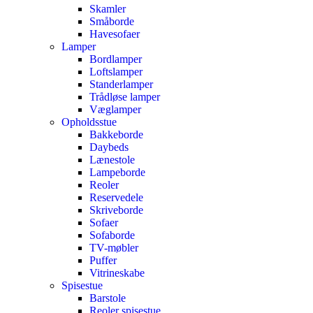
Skamler
Småborde
Havesofaer
Lamper
Bordlamper
Loftslamper
Standerlamper
Trådløse lamper
Væglamper
Opholdsstue
Bakkeborde
Daybeds
Lænestole
Lampeborde
Reoler
Reservedele
Skriveborde
Sofaer
Sofaborde
TV-møbler
Puffer
Vitrineskabe
Spisestue
Barstole
Reoler spisestue