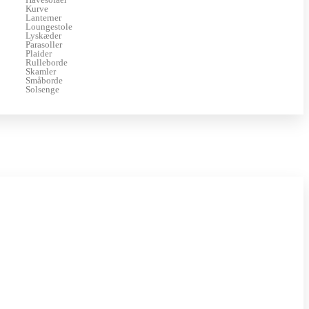
Kurve
Lanterner
Loungestole
Lyskæder
Parasoller
Plaider
Rulleborde
Skamler
Småborde
Solsenge