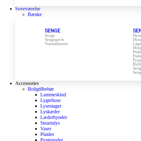
Soveværelse
Bænke
SENGE
SE
Senge
Dyn
Sengegavle
Dyn
Topmadrasser
Lagn
Mor
Pude
Pude
Pyja
Rull
Sen
Seng
Accessories
Boligtilbehør
Lammeskind
Lygtehuse
Lysestager
Lyskæder
Læderhynder
Stearinlys
Vaser
Plaider
Pyntepuder