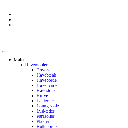
Møbler
Havemøbler
Covers
Havebænk
Haveborde
Havehynder
Havestole
Kurve
Lanterner
Loungestole
Lyskæder
Parasoller
Plaider
Rulleborde