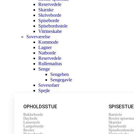
Reservedele
Skænke
Skriveborde
Spiseborde
Spisebordsstole
Vitrineskabe
Soveværelse
Kommode
Lagner
Natborde
Reservedele
Rullemadras
Senge
Sengeben
Sengegavle
Sovesofaer
Spejle
OPHOLDSSTUE
SPISESTUE
Bakkeborde
Barstole
Daybeds
Reoler spisestu
Lænestole
Skænke
Lampeborde
Spiseborde
Reoler
Spisebordsstole
Skriveborde
Vitrineskabe