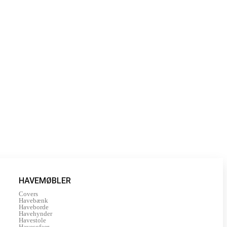
HAVEMØBLER
Covers
Havebænk
Haveborde
Havehynder
Havestole
Havesofaer