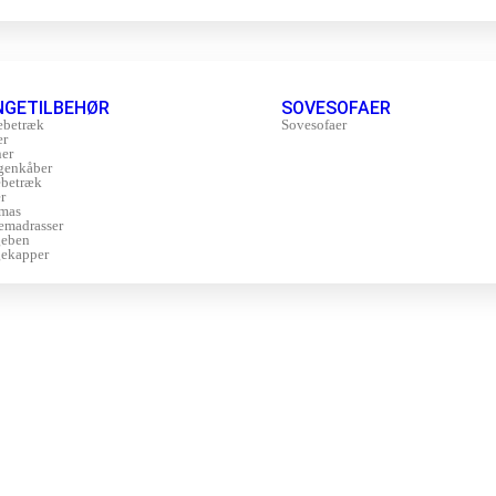
NGETILBEHØR
SOVESOFAER
ebetræk
Sovesofaer
er
er
genkåber
betræk
r
mas
emadrasser
geben
ekapper