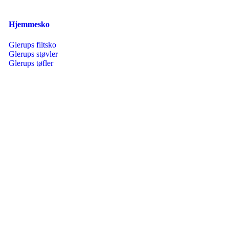
Hjemmesko
Glerups filtsko
Glerups støvler
Glerups tøfler