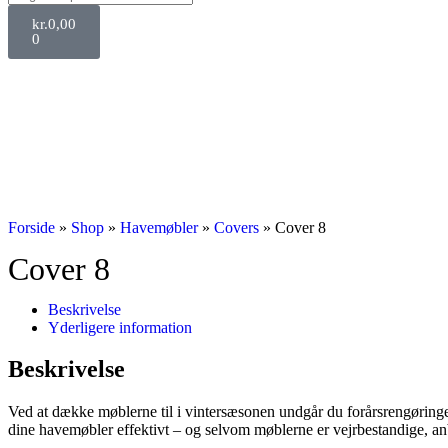
kr.
0,00
0
Forside
»
Shop
»
Havemøbler
»
Covers
»
Cover 8
Cover 8
Beskrivelse
Yderligere information
Beskrivelse
Ved at dække møblerne til i vintersæsonen undgår du forårsrengøringen 
dine havemøbler effektivt – og selvom møblerne er vejrbestandige, anb