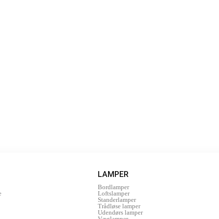
LAMPER
Bordlamper
e
Loftslamper
Standerlamper
Trådløse lamper
Udendørs lamper
Væglamper