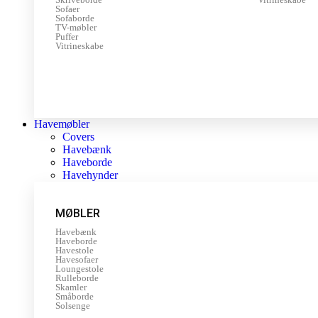
Sofaer
Sofaborde
TV-møbler
Puffer
Vitrineskabe
Havemøbler
Covers
Havebænk
Haveborde
Havehynder
MØBLER
Havebænk
Haveborde
Havestole
Havesofaer
Loungestole
Rulleborde
Skamler
Småborde
Solsenge