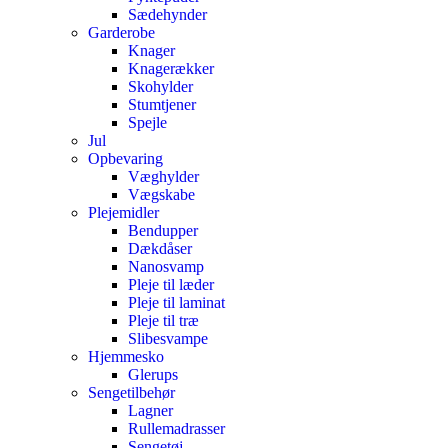
Sædehynder
Garderobe
Knager
Knagerækker
Skohylder
Stumtjener
Spejle
Jul
Opbevaring
Væghylder
Vægskabe
Plejemidler
Bendupper
Dækdåser
Nanosvamp
Pleje til læder
Pleje til laminat
Pleje til træ
Slibesvampe
Hjemmesko
Glerups
Sengetilbehør
Lagner
Rullemadrasser
Sengetøj