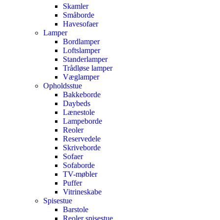
Skamler
Småborde
Havesofaer
Lamper
Bordlamper
Loftslamper
Standerlamper
Trådløse lamper
Væglamper
Opholdsstue
Bakkeborde
Daybeds
Lænestole
Lampeborde
Reoler
Reservedele
Skriveborde
Sofaer
Sofaborde
TV-møbler
Puffer
Vitrineskabe
Spisestue
Barstole
Reoler spisestue