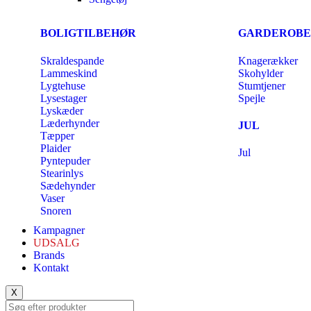
BOLIGTILBEHØR
GARDEROBE
Skraldespande
Knagerækker
Lammeskind
Skohylder
Lygtehuse
Stumtjener
Lysestager
Spejle
Lyskæder
Læderhynder
JUL
Tæpper
Plaider
Jul
Pyntepuder
Stearinlys
Sædehynder
Vaser
Snoren
Kampagner
UDSALG
Brands
Kontakt
X