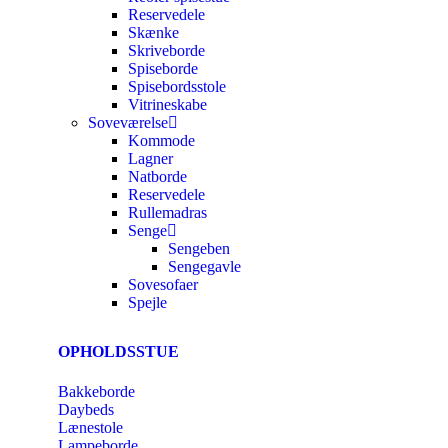
Reservedele
Skænke
Skriveborde
Spiseborde
Spisebordsstole
Vitrineskabe
Soveværelse
Kommode
Lagner
Natborde
Reservedele
Rullemadras
Senge
Sengeben
Sengegavle
Sovesofaer
Spejle
OPHOLDSSTUE
Bakkeborde
Daybeds
Lænestole
Lampeborde