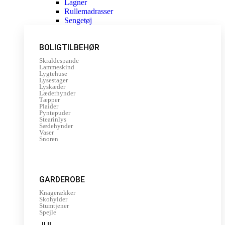
Lagner
Rullemadrasser
Sengetøj
BOLIGTILBEHØR
Skraldespande
Lammeskind
Lygtehuse
Lysestager
Lyskæder
Læderhynder
Tæpper
Plaider
Pyntepuder
Stearinlys
Sædehynder
Vaser
Snoren
GARDEROBE
Knagerækker
Skohylder
Stumtjener
Spejle