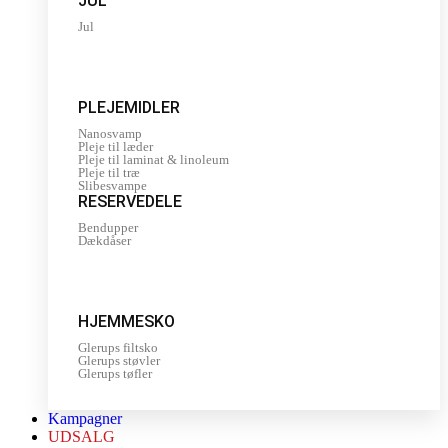
JUL
Jul
PLEJEMIDLER
Nanosvamp
Pleje til læder
Pleje til laminat & linoleum
Pleje til træ
Slibesvampe
RESERVEDELE
Bendupper
Dækdåser
HJEMMESKO
Glerups filtsko
Glerups støvler
Glerups tøfler
Kampagner
UDSALG