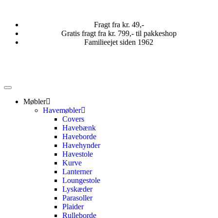
Fragt fra kr. 49,-
Gratis fragt fra kr. 799,- til pakkeshop
Familieejet siden 1962
Møbler
Havemøbler
Covers
Havebænk
Haveborde
Havehynder
Havestole
Kurve
Lanterner
Loungestole
Lyskæder
Parasoller
Plaider
Rulleborde