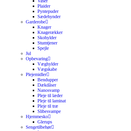
Vaser
Plaider
Pyntepuder
Sædehynder
Garderobe
Knager
Knagerækker
Skohylder
Stumtjener
Spejle
Jul
Opbevaring
Væghylder
Vægskabe
Plejemidler
Bendupper
Dækdåser
Nanosvamp
Pleje til læder
Pleje til laminat
Pleje til træ
Slibesvampe
Hjemmesko
Glerups
Sengetilbehør