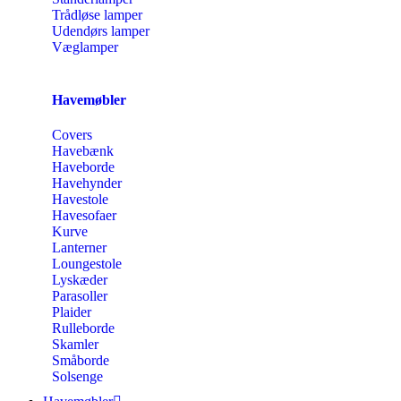
Trådløse lamper
Udendørs lamper
Væglamper
Havemøbler
Covers
Havebænk
Haveborde
Havehynder
Havestole
Havesofaer
Kurve
Lanterner
Loungestole
Lyskæder
Parasoller
Plaider
Rulleborde
Skamler
Småborde
Solsenge