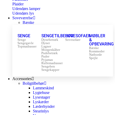
Plaider
Udendørs lamper
Udendørs lys
Soveværelse
Bænke
SENGE
SENGETILBEHØR
SOVESOFAER
MØBLER
&
Senge
Dynebetræk
Sovesofaer
Sengegavle
Dyner
OPBEVARING
Topmadrasser
Lagner
Bænke
Morgenkåber
Kommoder
Pudebetræk
Natborde
Puder
Spejle
Pyjamas
Rullemadrasser
Sengeben
Sengekapper
Accessories
Boligtilbehør
Lammeskind
Lygtehuse
Lysestager
Lyskæder
Læderhynder
Stearinlys