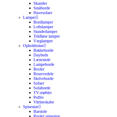
Skamler
Småborde
Havesofaer
Lamper
Bordlamper
Loftslamper
Standerlamper
Trådløse lamper
Væglamper
Opholdsstue
Bakkeborde
Daybeds
Lænestole
Lampeborde
Reoler
Reservedele
Skriveborde
Sofaer
Sofaborde
TV-møbler
Puffer
Vitrineskabe
Spisestue
Barstole
Reoler spisestue