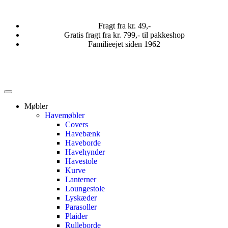
Fragt fra kr. 49,-
Gratis fragt fra kr. 799,- til pakkeshop
Familieejet siden 1962
Møbler
Havemøbler
Covers
Havebænk
Haveborde
Havehynder
Havestole
Kurve
Lanterner
Loungestole
Lyskæder
Parasoller
Plaider
Rulleborde