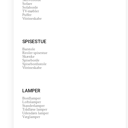
Sofaer
Sofaborde
TV-møbler
Puffer
Vitrineskabe
SPISESTUE
Barstole
Reoler spisestue
Skænke
Spiseborde
Spisebordsstole
Vitrineskabe
LAMPER
Bordlamper
Loftslamper
Standerlamper
Trådløse lamper
Udendørs lamper
Væglamper