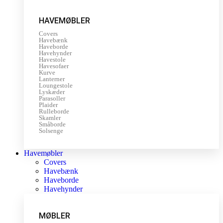
HAVEMØBLER
Covers
Havebænk
Haveborde
Havehynder
Havestole
Havesofaer
Kurve
Lanterner
Loungestole
Lyskæder
Parasoller
Plaider
Rulleborde
Skamler
Småborde
Solsenge
Havemøbler
Covers
Havebænk
Haveborde
Havehynder
MØBLER