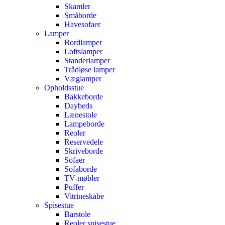
Skamler
Småborde
Havesofaer
Lamper
Bordlamper
Loftslamper
Standerlamper
Trådløse lamper
Væglamper
Opholdsstue
Bakkeborde
Daybeds
Lænestole
Lampeborde
Reoler
Reservedele
Skriveborde
Sofaer
Sofaborde
TV-møbler
Puffer
Vitrineskabe
Spisestue
Barstole
Reoler spisestue