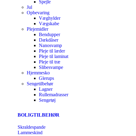
Spejle
Jul
Opbevaring
Væghylder
Vægskabe
Plejemidler
Bendupper
Dækdåser
Nanosvamp
Pleje til læder
Pleje til laminat
Pleje til træ
Slibesvampe
Hjemmesko
Glerups
Sengetilbehør
Lagner
Rullemadrasser
Sengetøj
BOLIGTILBEHØR
Skraldespande
Lammeskind