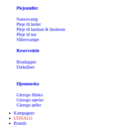
Plejemidler
Nanosvamp
Pleje til læder
Pleje til laminat & linoleum
Pleje til træ
Slibesvampe
Reservedele
Bendupper
Dækdåser
Hjemmesko
Glerups filtsko
Glerups støvler
Glerups tøfler
Kampagner
UDSALG
Brands