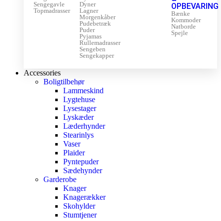
Sengegavle
Dyner
OPBEVARING
Topmadrasser
Lagner
Bænke
Morgenkåber
Kommoder
Pudebetræk
Natborde
Puder
Spejle
Pyjamas
Rullemadrasser
Sengeben
Sengekapper
Accessories
Boligtilbehør
Lammeskind
Lygtehuse
Lysestager
Lyskæder
Læderhynder
Stearinlys
Vaser
Plaider
Pyntepuder
Sædehynder
Garderobe
Knager
Knagerækker
Skohylder
Stumtjener