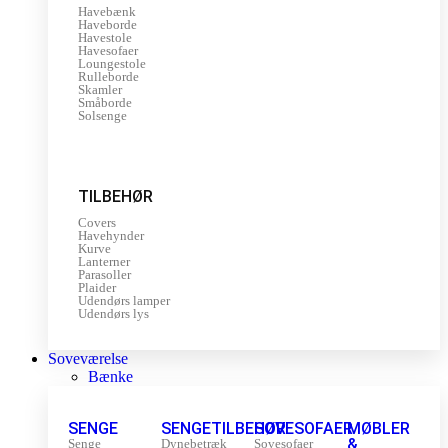
Havebænk
Haveborde
Havestole
Havesofaer
Loungestole
Rulleborde
Skamler
Småborde
Solsenge
TILBEHØR
Covers
Havehynder
Kurve
Lanterner
Parasoller
Plaider
Udendørs lamper
Udendørs lys
Soveværelse
Bænke
SENGE
SENGETILBEHØR
SOVESOFAER
MØBLER
&
Senge
Dynebetræk
Sovesofaer