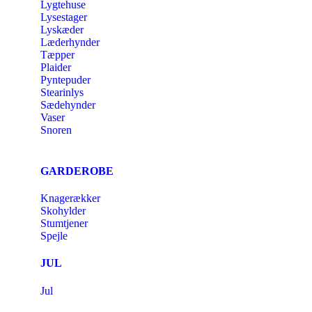
Lygtehuse
Lysestager
Lyskæder
Læderhynder
Tæpper
Plaider
Pyntepuder
Stearinlys
Sædehynder
Vaser
Snoren
GARDEROBE
Knagerækker
Skohylder
Stumtjener
Spejle
JUL
Jul