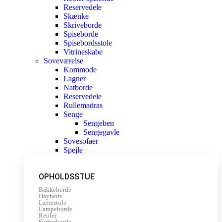
Reservedele
Skænke
Skriveborde
Spiseborde
Spisebordsstole
Vitrineskabe
Soveværelse
Kommode
Lagner
Natborde
Reservedele
Rullemadras
Senge
Sengeben
Sengegavle
Sovesofaer
Spejle
OPHOLDSSTUE
Bakkeborde
Daybeds
Lænestole
Lampeborde
Reoler
Skriveborde