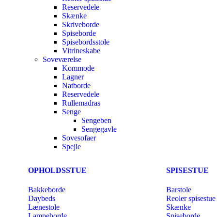
Reservedele
Skænke
Skriveborde
Spiseborde
Spisebordsstole
Vitrineskabe
Soveværelse
Kommode
Lagner
Natborde
Reservedele
Rullemadras
Senge
Sengeben
Sengegavle
Sovesofaer
Spejle
OPHOLDSSTUE
SPISESTUE
Bakkeborde
Barstole
Daybeds
Reoler spisestue
Lænestole
Skænke
Lampeborde
Spiseborde