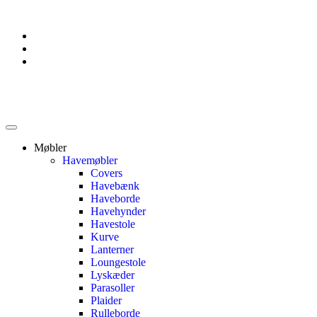
Møbler
Havemøbler
Covers
Havebænk
Haveborde
Havehynder
Havestole
Kurve
Lanterner
Loungestole
Lyskæder
Parasoller
Plaider
Rulleborde