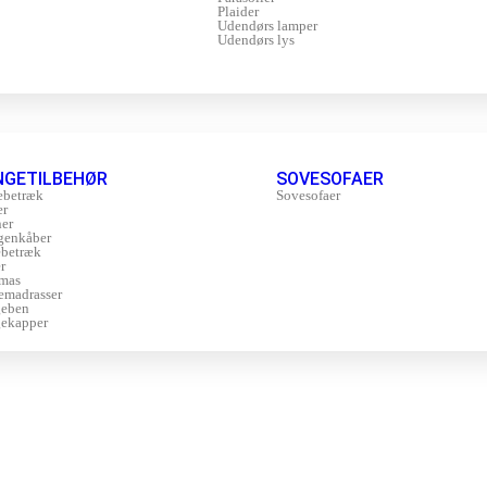
Plaider
Udendørs lamper
Udendørs lys
NGETILBEHØR
SOVESOFAER
ebetræk
Sovesofaer
er
er
genkåber
betræk
r
mas
emadrasser
geben
ekapper