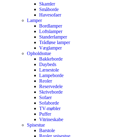
Skamler
Småborde
Havesofaer
Lamper
Bordlamper
Loftslamper
Standerlamper
Trådløse lamper
Væglamper
Opholdsstue
Bakkeborde
Daybeds
Lænestole
Lampeborde
Reoler
Reservedele
Skriveborde
Sofaer
Sofaborde
TV-møbler
Puffer
Vitrineskabe
Spisestue
Barstole
Reoler spisestue