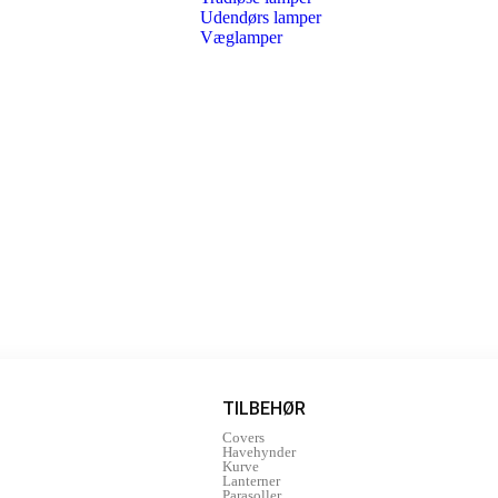
Udendørs lamper
Væglamper
TILBEHØR
Covers
Havehynder
Kurve
Lanterner
Parasoller