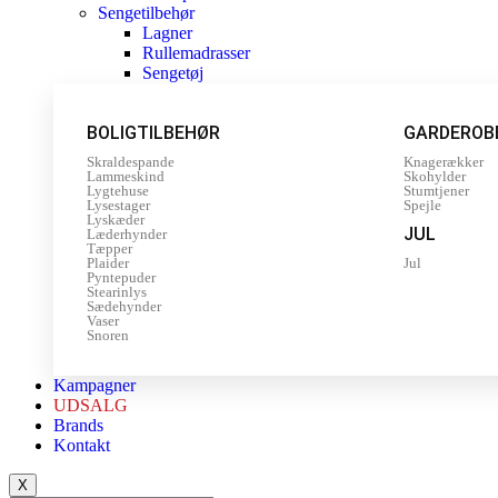
Sengetilbehør
Lagner
Rullemadrasser
Sengetøj
BOLIGTILBEHØR
GARDEROB
Skraldespande
Knagerækker
Lammeskind
Skohylder
Lygtehuse
Stumtjener
Lysestager
Spejle
Lyskæder
JUL
Læderhynder
Tæpper
Plaider
Jul
Pyntepuder
Stearinlys
Sædehynder
Vaser
Snoren
Kampagner
UDSALG
Brands
Kontakt
X