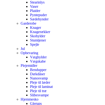
Stearinlys
Vaser
Plaider
Pyntepuder
Sædehynder
Garderobe
Knager
Knagerækker
Skohylder
Stumtjener
Spejle
Jul
Opbevaring
Væghylder
Vægskabe
Plejemidler
Bendupper
Dækdåser
Nanosvamp
Pleje til læder
Pleje til laminat
Pleje til træ
Slibesvampe
Hjemmesko
Glerups