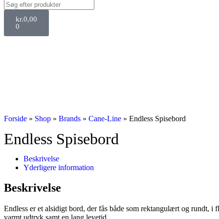
kr.
0,00
0
Forside
»
Shop
»
Brands
»
Cane-Line
»
Endless Spisebord
Endless Spisebord
Beskrivelse
Yderligere information
Beskrivelse
Endless er et alsidigt bord, der fås både som rektangulært og rundt, i fl
varmt udtryk samt en lang levetid.