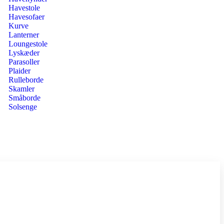
Havestole
Havesofaer
Kurve
Lanterner
Loungestole
Lyskæder
Parasoller
Plaider
Rulleborde
Skamler
Småborde
Solsenge