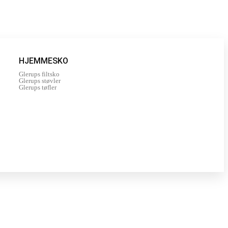
HJEMMESKO
Glerups filtsko
Glerups støvler
Glerups tøfler