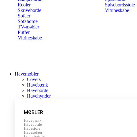
Reoler
Spisebordsstole
Skriveborde
Vitrineskabe
Sofaer
Sofaborde
TV-møbler
Puffer
Vitrineskabe
Havemøbler
Covers
Havebænk
Haveborde
Havehynder
MØBLER
Havebænk
Haveborde
Havestole
Havesofaer
Loungestole