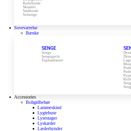
Rulleborde
Skamler
Småborde
Solsenge
Soveværelse
Bænke
SENGE
SE
Senge
Dyn
Sengegavle
Dyn
Topmadrasser
Lagn
Mor
Pude
Pude
Pyja
Rull
Sen
Seng
Accessories
Boligtilbehør
Lammeskind
Lygtehuse
Lysestager
Lyskæder
Læderhynder