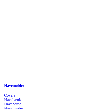
Havemøbler
Covers
Havebænk
Haveborde
Havehynder