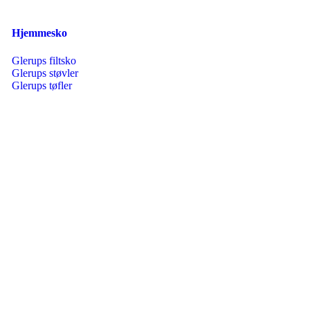
Hjemmesko
Glerups filtsko
Glerups støvler
Glerups tøfler