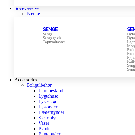
Soveværelse
Bænke
SENGE
SE
Senge
Dyn
Sengegavle
Dyn
Topmadrasser
Lagn
Mor
Pude
Pude
Pyja
Rull
Sen
Seng
Accessories
Boligtilbehør
Lammeskind
Lygtehuse
Lysestager
Lyskæder
Læderhynder
Stearinlys
Vaser
Plaider
Pyntepuder