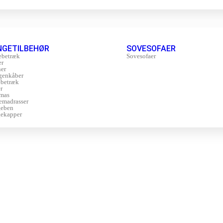
NGETILBEHØR
SOVESOFAER
ebetræk
Sovesofaer
er
er
genkåber
betræk
r
mas
emadrasser
geben
ekapper