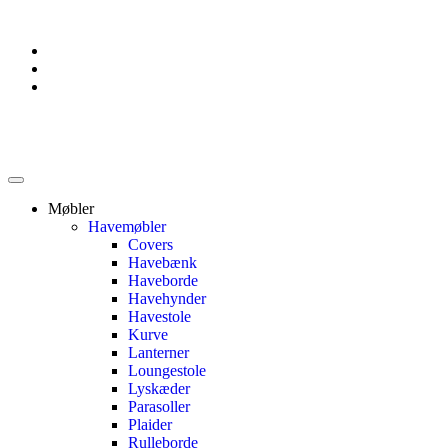
Møbler
Havemøbler
Covers
Havebænk
Haveborde
Havehynder
Havestole
Kurve
Lanterner
Loungestole
Lyskæder
Parasoller
Plaider
Rulleborde