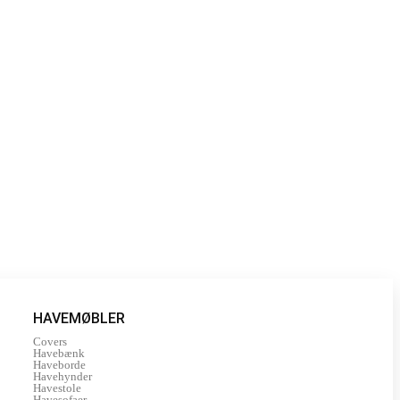
HAVEMØBLER
Covers
Havebænk
Haveborde
Havehynder
Havestole
Havesofaer