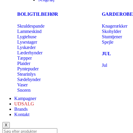
BOLIGTILBEHØR
GARDEROBE
Skraldespande
Knagerækker
Lammeskind
Skohylder
Lygtehuse
Stumtjener
Lysestager
Spejle
Lyskæder
Læderhynder
JUL
Tæpper
Plaider
Jul
Pyntepuder
Stearinlys
Sædehynder
Vaser
Snoren
Kampagner
UDSALG
Brands
Kontakt
X