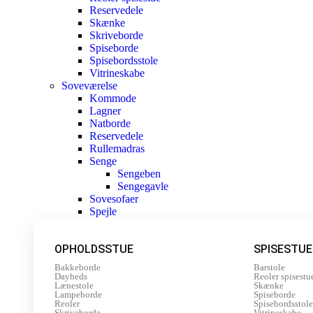
Reservedele
Skænke
Skriveborde
Spiseborde
Spisebordsstole
Vitrineskabe
Soveværelse
Kommode
Lagner
Natborde
Reservedele
Rullemadras
Senge
Sengeben
Sengegavle
Sovesofaer
Spejle
OPHOLDSSTUE
SPISESTUE
Bakkeborde
Barstole
Daybeds
Reoler spisestu
Lænestole
Skænke
Lampeborde
Spiseborde
Reoler
Spisebordsstole
Skriveborde
Vitrineskabe