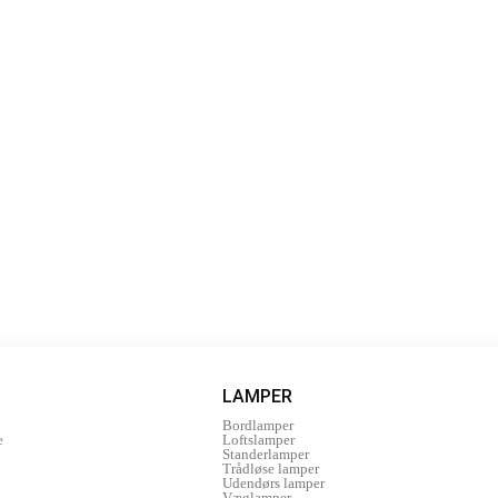
LAMPER
Bordlamper
e
Loftslamper
Standerlamper
Trådløse lamper
Udendørs lamper
Væglamper