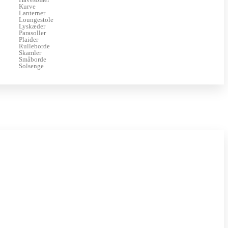
Kurve
Lanterner
Loungestole
Lyskæder
Parasoller
Plaider
Rulleborde
Skamler
Småborde
Solsenge