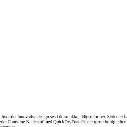
vor det innovative design ses i de smukke, tidløse former. Stolen er 
stærke Cane-line Natté stof med QuickDryFoam®, der tørrer hurtigt efte
terrassen.