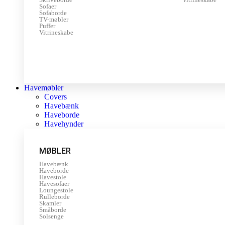
Sofaer
Sofaborde
TV-møbler
Puffer
Vitrineskabe
Havemøbler
Covers
Havebænk
Haveborde
Havehynder
MØBLER
Havebænk
Haveborde
Havestole
Havesofaer
Loungestole
Rulleborde
Skamler
Småborde
Solsenge