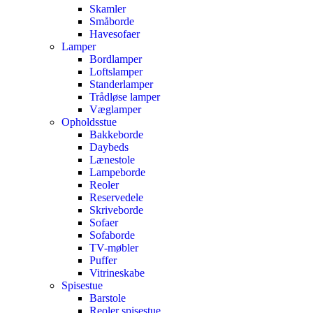
Skamler
Småborde
Havesofaer
Lamper
Bordlamper
Loftslamper
Standerlamper
Trådløse lamper
Væglamper
Opholdsstue
Bakkeborde
Daybeds
Lænestole
Lampeborde
Reoler
Reservedele
Skriveborde
Sofaer
Sofaborde
TV-møbler
Puffer
Vitrineskabe
Spisestue
Barstole
Reoler spisestue