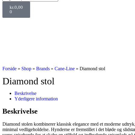
kr.
0,00
0
Forside
»
Shop
»
Brands
»
Cane-Line
»
Diamond stol
Diamond stol
Beskrivelse
Yderligere information
Beskrivelse
Diamond stolen kombinerer klassisk elegance med et moderne udtryk, h
minimal vedligeholdelse. Hynderne er fremstillet i det bløde og slid
vores spiseborde for at skabe en stilfuld og indbydende spiseplads på 