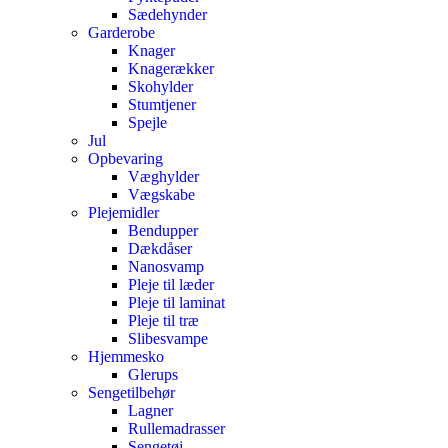
Sædehynder
Garderobe
Knager
Knagerækker
Skohylder
Stumtjener
Spejle
Jul
Opbevaring
Væghylder
Vægskabe
Plejemidler
Bendupper
Dækdåser
Nanosvamp
Pleje til læder
Pleje til laminat
Pleje til træ
Slibesvampe
Hjemmesko
Glerups
Sengetilbehør
Lagner
Rullemadrasser
Sengetøj