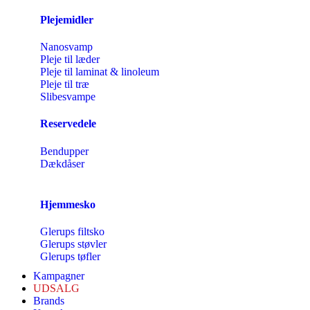
Plejemidler
Nanosvamp
Pleje til læder
Pleje til laminat & linoleum
Pleje til træ
Slibesvampe
Reservedele
Bendupper
Dækdåser
Hjemmesko
Glerups filtsko
Glerups støvler
Glerups tøfler
Kampagner
UDSALG
Brands