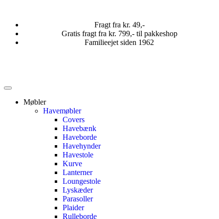
Fragt fra kr. 49,-
Gratis fragt fra kr. 799,- til pakkeshop
Familieejet siden 1962
Møbler
Havemøbler
Covers
Havebænk
Haveborde
Havehynder
Havestole
Kurve
Lanterner
Loungestole
Lyskæder
Parasoller
Plaider
Rulleborde