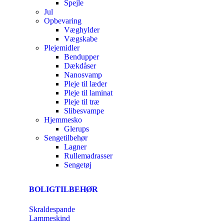
Spejle
Jul
Opbevaring
Væghylder
Vægskabe
Plejemidler
Bendupper
Dækdåser
Nanosvamp
Pleje til læder
Pleje til laminat
Pleje til træ
Slibesvampe
Hjemmesko
Glerups
Sengetilbehør
Lagner
Rullemadrasser
Sengetøj
BOLIGTILBEHØR
Skraldespande
Lammeskind