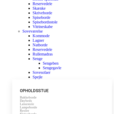
Reservedele
Skænke
Skriveborde
Spiseborde
Spisebordsstole
Vitrineskabe
Soveværelse
Kommode
Lagner
Natborde
Reservedele
Rullemadras
Senge
Sengeben
Sengegavle
Sovesofaer
Spejle
OPHOLDSSTUE
Bakkeborde
Daybeds
Lænestole
Lampeborde
Reoler
Skriveborde