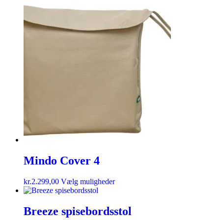
Mindo Cover 4
kr.
2.299,00
Vælg muligheder
Breeze spisebordsstol