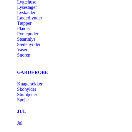
Lygtehuse
Lysestager
Lyskæder
Læderhynder
Tæpper
Plaider
Pyntepuder
Stearinlys
Sædehynder
Vaser
Snoren
GARDEROBE
Knagerækker
Skohylder
Stumtjener
Spejle
JUL
Jul