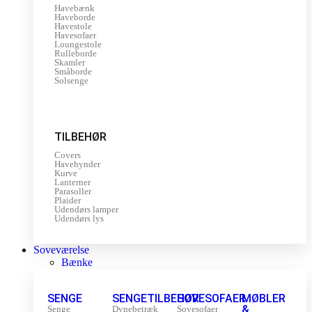
Havebænk
Haveborde
Havestole
Havesofaer
Loungestole
Rulleborde
Skamler
Småborde
Solsenge
TILBEHØR
Covers
Havehynder
Kurve
Lanterner
Parasoller
Plaider
Udendørs lamper
Udendørs lys
Soveværelse
Bænke
SENGE
SENGETILBEHØR
SOVESOFAER
MØBLER
&
Senge
Dynebetræk
Sovesofaer