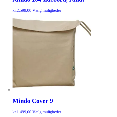
kr.
2.599,00
Vælg muligheder
Mindo Cover 9
kr.
1.499,00
Vælg muligheder