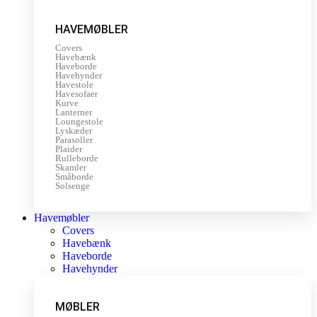
HAVEMØBLER
Covers
Havebænk
Haveborde
Havehynder
Havestole
Havesofaer
Kurve
Lanterner
Loungestole
Lyskæder
Parasoller
Plaider
Rulleborde
Skamler
Småborde
Solsenge
Havemøbler
Covers
Havebænk
Haveborde
Havehynder
MØBLER