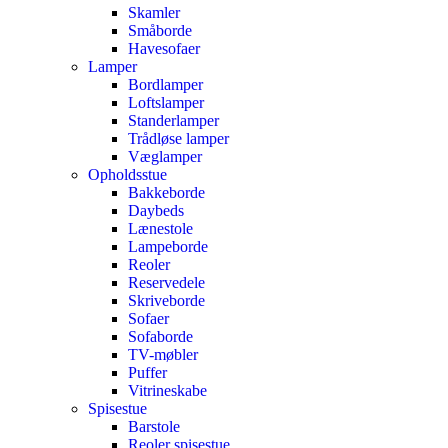
Skamler
Småborde
Havesofaer
Lamper
Bordlamper
Loftslamper
Standerlamper
Trådløse lamper
Væglamper
Opholdsstue
Bakkeborde
Daybeds
Lænestole
Lampeborde
Reoler
Reservedele
Skriveborde
Sofaer
Sofaborde
TV-møbler
Puffer
Vitrineskabe
Spisestue
Barstole
Reoler spisestue