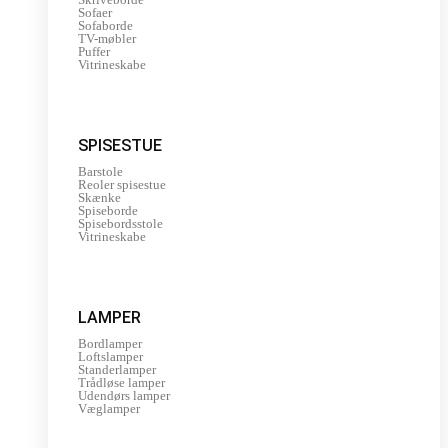
Sofaer
Sofaborde
TV-møbler
Puffer
Vitrineskabe
SPISESTUE
Barstole
Reoler spisestue
Skænke
Spiseborde
Spisebordsstole
Vitrineskabe
LAMPER
Bordlamper
Loftslamper
Standerlamper
Trådløse lamper
Udendørs lamper
Væglamper