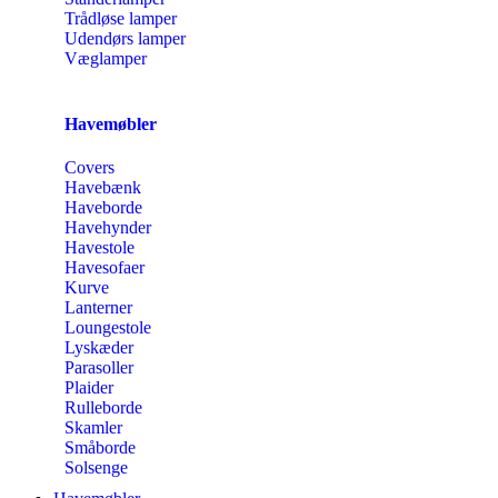
Trådløse lamper
Udendørs lamper
Væglamper
Havemøbler
Covers
Havebænk
Haveborde
Havehynder
Havestole
Havesofaer
Kurve
Lanterner
Loungestole
Lyskæder
Parasoller
Plaider
Rulleborde
Skamler
Småborde
Solsenge