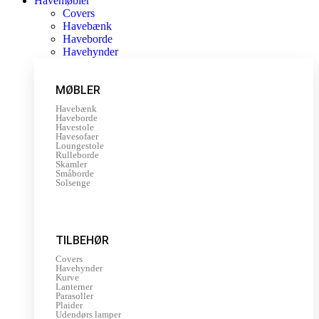
Havemøbler
Covers
Havebænk
Haveborde
Havehynder
MØBLER
Havebænk
Haveborde
Havestole
Havesofaer
Loungestole
Rulleborde
Skamler
Småborde
Solsenge
TILBEHØR
Covers
Havehynder
Kurve
Lanterner
Parasoller
Plaider
Udendørs lamper