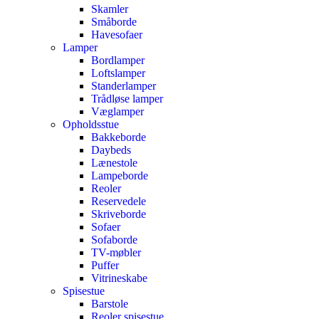
Skamler
Småborde
Havesofaer
Lamper
Bordlamper
Loftslamper
Standerlamper
Trådløse lamper
Væglamper
Opholdsstue
Bakkeborde
Daybeds
Lænestole
Lampeborde
Reoler
Reservedele
Skriveborde
Sofaer
Sofaborde
TV-møbler
Puffer
Vitrineskabe
Spisestue
Barstole
Reoler spisestue