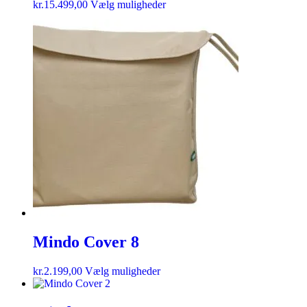
kr.
15.499,00
Vælg muligheder
Mindo Cover 8
kr.
2.199,00
Vælg muligheder