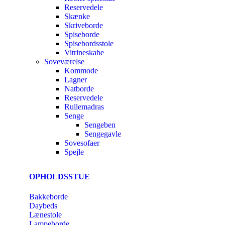
Reservedele
Skænke
Skriveborde
Spiseborde
Spisebordsstole
Vitrineskabe
Soveværelse
Kommode
Lagner
Natborde
Reservedele
Rullemadras
Senge
Sengeben
Sengegavle
Sovesofaer
Spejle
OPHOLDSSTUE
Bakkeborde
Daybeds
Lænestole
Lampeborde