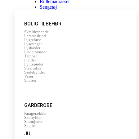
Rullemadrasser
Sengetøj
BOLIGTILBEHØR
Skraldespande
Lammeskind
Lygtehuse
Lysestager
Lyskæder
Læderhynder
Tæpper
Plaider
Pyntepuder
Stearinlys
Sædehynder
Vaser
Snoren
GARDEROBE
Knagerækker
Skohylder
Stumtjener
Spejle
JUL