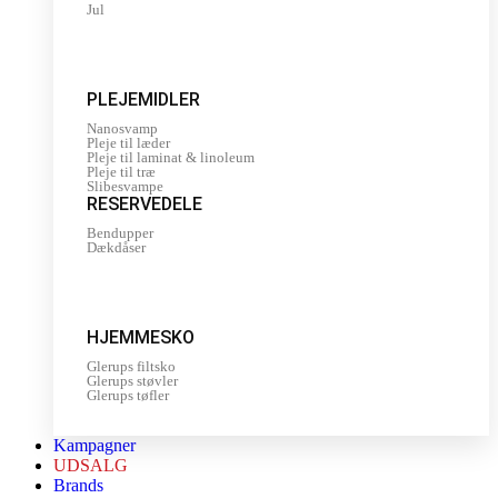
Jul
PLEJEMIDLER
Nanosvamp
Pleje til læder
Pleje til laminat & linoleum
Pleje til træ
Slibesvampe
RESERVEDELE
Bendupper
Dækdåser
HJEMMESKO
Glerups filtsko
Glerups støvler
Glerups tøfler
Kampagner
UDSALG
Brands