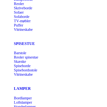
Reoler
Skriveborde
Sofaer
Sofaborde
TV-møbler
Puffer
Vitrineskabe
SPISESTUE
Barstole
Reoler spisestue
Skænke
Spiseborde
Spisebordsstole
Vitrineskabe
LAMPER
Bordlamper
Loftslamper
Standerlamper