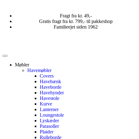
Fragt fra kr. 49,-
Gratis fragt fra kr. 799,- til pakkeshop
Familieejet siden 1962
Møbler
Havemøbler
Covers
Havebænk
Haveborde
Havehynder
Havestole
Kurve
Lanterner
Loungestole
Lyskæder
Parasoller
Plaider
Rulleborde