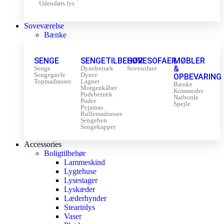
Udendørs lys
Soveværelse
Bænke
SENGE
SENGETILBEHØR
SOVESOFAER
MØBLER
&
Senge
Dynebetræk
Sovesofaer
Sengegavle
Dyner
OPBEVARING
Topmadrasser
Lagner
Bænke
Morgenkåber
Kommoder
Pudebetræk
Natborde
Puder
Spejle
Pyjamas
Rullemadrasser
Sengeben
Sengekapper
Accessories
Boligtilbehør
Lammeskind
Lygtehuse
Lysestager
Lyskæder
Læderhynder
Stearinlys
Vaser