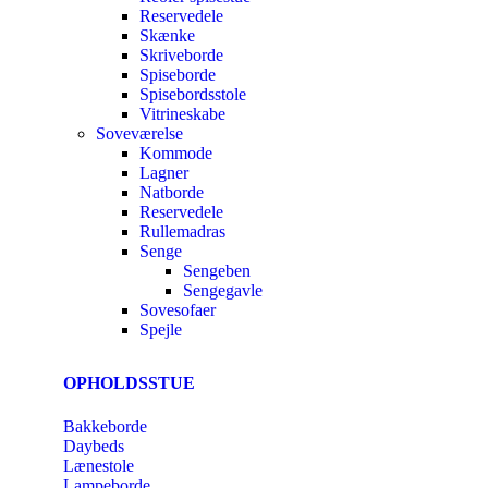
Reservedele
Skænke
Skriveborde
Spiseborde
Spisebordsstole
Vitrineskabe
Soveværelse
Kommode
Lagner
Natborde
Reservedele
Rullemadras
Senge
Sengeben
Sengegavle
Sovesofaer
Spejle
OPHOLDSSTUE
Bakkeborde
Daybeds
Lænestole
Lampeborde