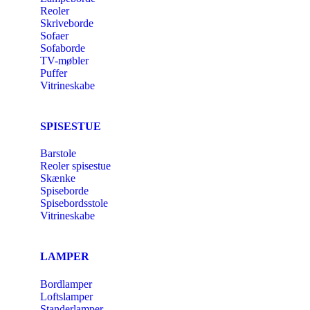
Reoler
Skriveborde
Sofaer
Sofaborde
TV-møbler
Puffer
Vitrineskabe
SPISESTUE
Barstole
Reoler spisestue
Skænke
Spiseborde
Spisebordsstole
Vitrineskabe
LAMPER
Bordlamper
Loftslamper
Standerlamper