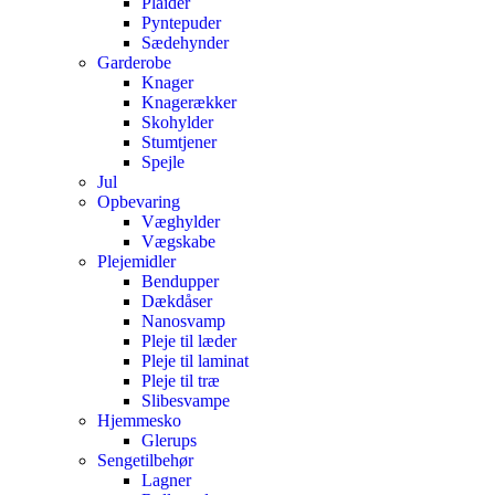
Plaider
Pyntepuder
Sædehynder
Garderobe
Knager
Knagerækker
Skohylder
Stumtjener
Spejle
Jul
Opbevaring
Væghylder
Vægskabe
Plejemidler
Bendupper
Dækdåser
Nanosvamp
Pleje til læder
Pleje til laminat
Pleje til træ
Slibesvampe
Hjemmesko
Glerups
Sengetilbehør
Lagner