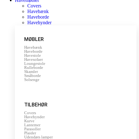
Havemøbler
Covers
Havebænk
Haveborde
Havehynder
MØBLER
Havebænk
Haveborde
Havestole
Havesofaer
Loungestole
Rulleborde
Skamler
Småborde
Solsenge
TILBEHØR
Covers
Havehynder
Kurve
Lanterner
Parasoller
Plaider
Udendørs lamper