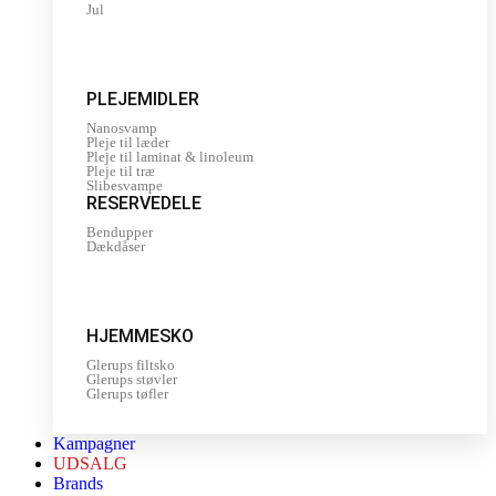
Jul
PLEJEMIDLER
Nanosvamp
Pleje til læder
Pleje til laminat & linoleum
Pleje til træ
Slibesvampe
RESERVEDELE
Bendupper
Dækdåser
HJEMMESKO
Glerups filtsko
Glerups støvler
Glerups tøfler
Kampagner
UDSALG
Brands