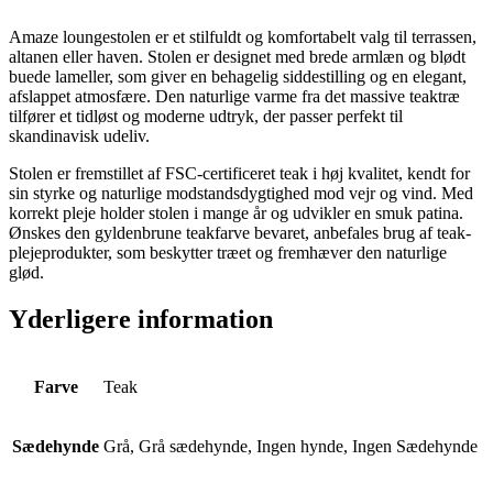
Amaze loungestolen er et stilfuldt og komfortabelt valg til terrassen,
altanen eller haven. Stolen er designet med brede armlæn og blødt
buede lameller, som giver en behagelig siddestilling og en elegant,
afslappet atmosfære. Den naturlige varme fra det massive teaktræ
tilfører et tidløst og moderne udtryk, der passer perfekt til
skandinavisk udeliv.
Stolen er fremstillet af FSC-certificeret teak i høj kvalitet, kendt for
sin styrke og naturlige modstandsdygtighed mod vejr og vind. Med
korrekt pleje holder stolen i mange år og udvikler en smuk patina.
Ønskes den gyldenbrune teakfarve bevaret, anbefales brug af teak-
plejeprodukter, som beskytter træet og fremhæver den naturlige
glød.
Yderligere information
Farve
Teak
Sædehynde
Grå, Grå sædehynde, Ingen hynde, Ingen Sædehynde