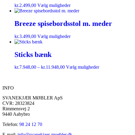
kr.
2.499,00
Vælg muligheder
Breeze spisebordsstol m. meder
kr.
3.499,00
Vælg muligheder
Sticks bænk
kr.
7.948,00
–
kr.
11.948,00
Vælg muligheder
INFO
SVANEKJÆR MØBLER ApS
CVR: 28323824
Rimmensvej 2
9440 Aabybro
Telefon:
98 24 12 70
E-mail:
info@svanekjaer-moebler.dk