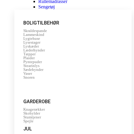
Rullemadrasser
Sengetøj
BOLIGTILBEHØR
Skraldespande
Lammeskind
Lygtehuse
Lysestager
Lyskæder
Læderhynder
Tæpper
Plaider
Pyntepuder
Stearinlys
Sædehynder
Vaser
Snoren
GARDEROBE
Knagerækker
Skohylder
Stumtjener
Spejle
JUL