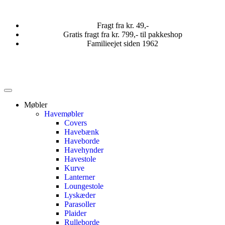
Fragt fra kr. 49,-
Gratis fragt fra kr. 799,- til pakkeshop
Familieejet siden 1962
Møbler
Havemøbler
Covers
Havebænk
Haveborde
Havehynder
Havestole
Kurve
Lanterner
Loungestole
Lyskæder
Parasoller
Plaider
Rulleborde