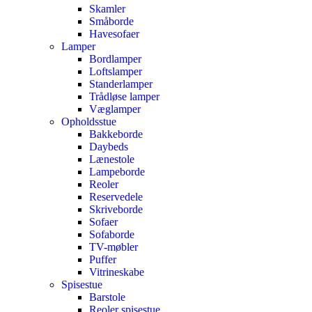
Skamler
Småborde
Havesofaer
Lamper
Bordlamper
Loftslamper
Standerlamper
Trådløse lamper
Væglamper
Opholdsstue
Bakkeborde
Daybeds
Lænestole
Lampeborde
Reoler
Reservedele
Skriveborde
Sofaer
Sofaborde
TV-møbler
Puffer
Vitrineskabe
Spisestue
Barstole
Reoler spisestue