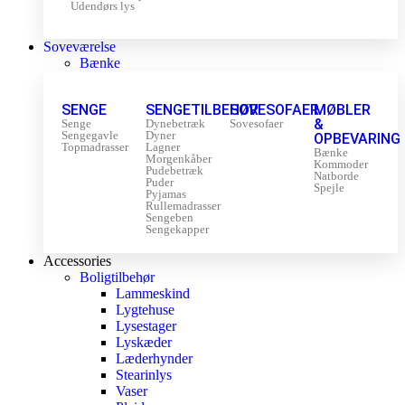
Udendørs lys
Soveværelse
Bænke
SENGE
SENGETILBEHØR
SOVESOFAER
MØBLER
&
Senge
Dynebetræk
Sovesofaer
Sengegavle
Dyner
OPBEVARING
Topmadrasser
Lagner
Bænke
Morgenkåber
Kommoder
Pudebetræk
Natborde
Puder
Spejle
Pyjamas
Rullemadrasser
Sengeben
Sengekapper
Accessories
Boligtilbehør
Lammeskind
Lygtehuse
Lysestager
Lyskæder
Læderhynder
Stearinlys
Vaser