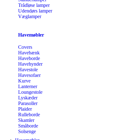
Trådløse lamper
Udendørs lamper
Væglamper
Havemøbler
Covers
Havebænk
Haveborde
Havehynder
Havestole
Havesofaer
Kurve
Lanterner
Loungestole
Lyskæder
Parasoller
Plaider
Rulleborde
Skamler
Småborde
Solsenge