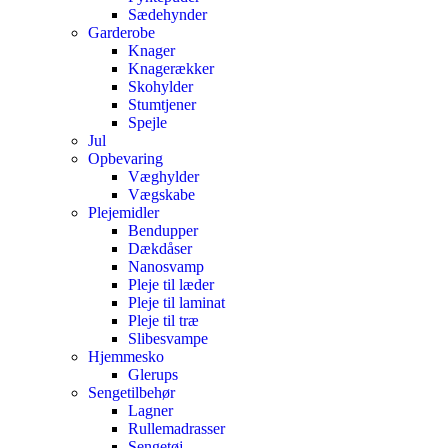
Sædehynder
Garderobe
Knager
Knagerækker
Skohylder
Stumtjener
Spejle
Jul
Opbevaring
Væghylder
Vægskabe
Plejemidler
Bendupper
Dækdåser
Nanosvamp
Pleje til læder
Pleje til laminat
Pleje til træ
Slibesvampe
Hjemmesko
Glerups
Sengetilbehør
Lagner
Rullemadrasser
Sengetøj