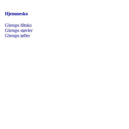
Hjemmesko
Glerups filtsko
Glerups støvler
Glerups tøfler