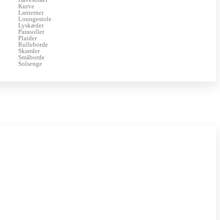
Kurve
Lanterner
Loungestole
Lyskæder
Parasoller
Plaider
Rulleborde
Skamler
Småborde
Solsenge