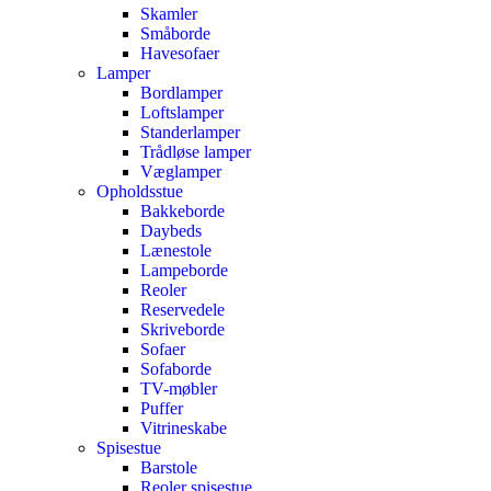
Skamler
Småborde
Havesofaer
Lamper
Bordlamper
Loftslamper
Standerlamper
Trådløse lamper
Væglamper
Opholdsstue
Bakkeborde
Daybeds
Lænestole
Lampeborde
Reoler
Reservedele
Skriveborde
Sofaer
Sofaborde
TV-møbler
Puffer
Vitrineskabe
Spisestue
Barstole
Reoler spisestue