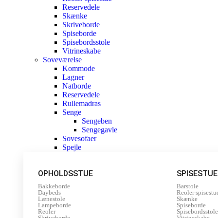
Reservedele
Skænke
Skriveborde
Spiseborde
Spisebordsstole
Vitrineskabe
Soveværelse
Kommode
Lagner
Natborde
Reservedele
Rullemadras
Senge
Sengeben
Sengegavle
Sovesofaer
Spejle
OPHOLDSSTUE
SPISESTUE
Bakkeborde
Barstole
Daybeds
Reoler spisestu
Lænestole
Skænke
Lampeborde
Spiseborde
Reoler
Spisebordsstole
Skriveborde
Vitrineskabe