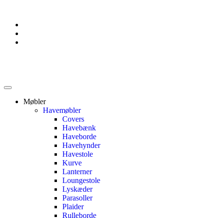
Møbler
Havemøbler
Covers
Havebænk
Haveborde
Havehynder
Havestole
Kurve
Lanterner
Loungestole
Lyskæder
Parasoller
Plaider
Rulleborde