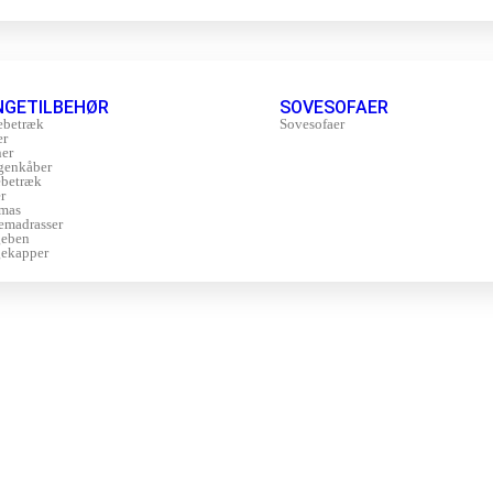
NGETILBEHØR
SOVESOFAER
ebetræk
Sovesofaer
er
er
genkåber
betræk
r
mas
emadrasser
geben
ekapper