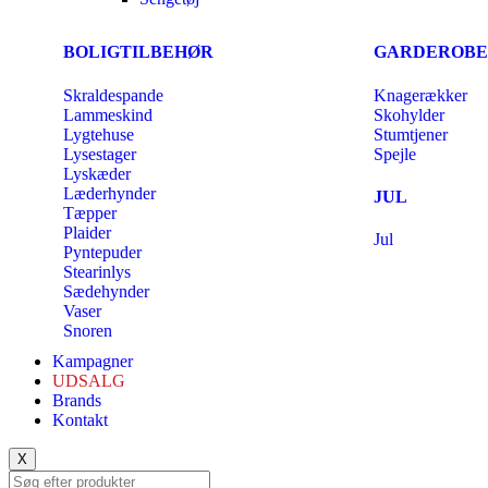
BOLIGTILBEHØR
GARDEROBE
Skraldespande
Knagerækker
Lammeskind
Skohylder
Lygtehuse
Stumtjener
Lysestager
Spejle
Lyskæder
Læderhynder
JUL
Tæpper
Plaider
Jul
Pyntepuder
Stearinlys
Sædehynder
Vaser
Snoren
Kampagner
UDSALG
Brands
Kontakt
X