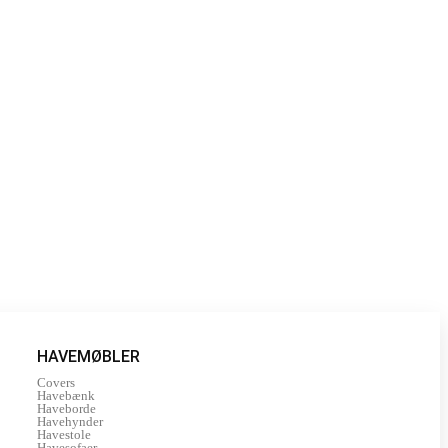
HAVEMØBLER
Covers
Havebænk
Haveborde
Havehynder
Havestole
Havesofaer