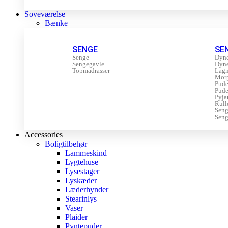
Soveværelse
Bænke
SENGE
SE
Senge
Dyn
Sengegavle
Dyn
Topmadrasser
Lagn
Mor
Pude
Pude
Pyja
Rull
Sen
Seng
Accessories
Boligtilbehør
Lammeskind
Lygtehuse
Lysestager
Lyskæder
Læderhynder
Stearinlys
Vaser
Plaider
Pyntepuder