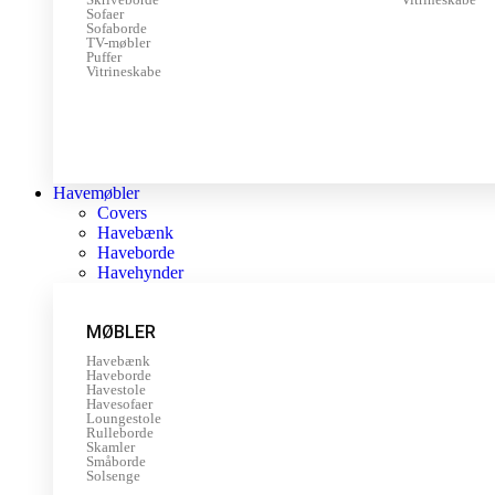
Sofaer
Sofaborde
TV-møbler
Puffer
Vitrineskabe
Havemøbler
Covers
Havebænk
Haveborde
Havehynder
MØBLER
Havebænk
Haveborde
Havestole
Havesofaer
Loungestole
Rulleborde
Skamler
Småborde
Solsenge