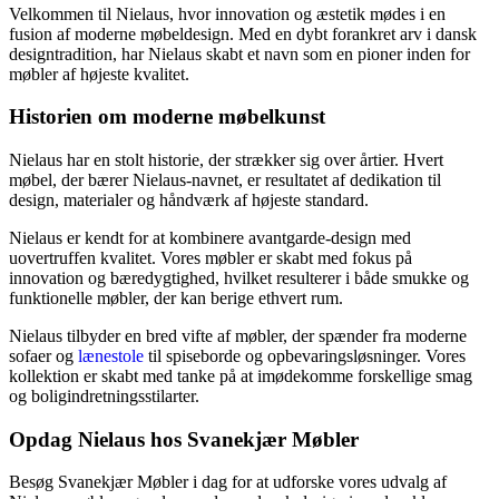
Velkommen til Nielaus, hvor innovation og æstetik mødes i en
fusion af moderne møbeldesign. Med en dybt forankret arv i dansk
designtradition, har Nielaus skabt et navn som en pioner inden for
møbler af højeste kvalitet.
Historien om moderne møbelkunst
Nielaus har en stolt historie, der strækker sig over årtier. Hvert
møbel, der bærer Nielaus-navnet, er resultatet af dedikation til
design, materialer og håndværk af højeste standard.
Nielaus er kendt for at kombinere avantgarde-design med
uovertruffen kvalitet. Vores møbler er skabt med fokus på
innovation og bæredygtighed, hvilket resulterer i både smukke og
funktionelle møbler, der kan berige ethvert rum.
Nielaus tilbyder en bred vifte af møbler, der spænder fra moderne
sofaer og
lænestole
til spiseborde og opbevaringsløsninger. Vores
kollektion er skabt med tanke på at imødekomme forskellige smag
og boligindretningsstilarter.
Opdag Nielaus hos Svanekjær Møbler
Besøg Svanekjær Møbler i dag for at udforske vores udvalg af