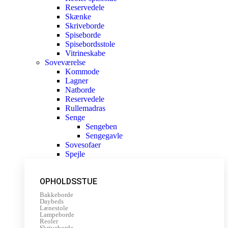
Reservedele
Skænke
Skriveborde
Spiseborde
Spisebordsstole
Vitrineskabe
Soveværelse
Kommode
Lagner
Natborde
Reservedele
Rullemadras
Senge
Sengeben
Sengegavle
Sovesofaer
Spejle
OPHOLDSSTUE
Bakkeborde
Daybeds
Lænestole
Lampeborde
Reoler
Skriveborde