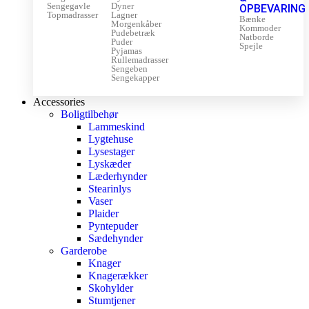
Sengegavle
Dyner
OPBEVARING
Topmadrasser
Lagner
Bænke
Morgenkåber
Kommoder
Pudebetræk
Natborde
Puder
Spejle
Pyjamas
Rullemadrasser
Sengeben
Sengekapper
Accessories
Boligtilbehør
Lammeskind
Lygtehuse
Lysestager
Lyskæder
Læderhynder
Stearinlys
Vaser
Plaider
Pyntepuder
Sædehynder
Garderobe
Knager
Knagerækker
Skohylder
Stumtjener