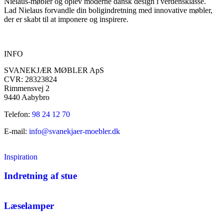
Nielaus-møbler og oplev moderne dansk design i verdensklasse.
Lad Nielaus forvandle din boligindretning med innovative møbler,
der er skabt til at imponere og inspirere.
INFO
SVANEKJÆR MØBLER ApS
CVR: 28323824
Rimmensvej 2
9440 Aabybro
Telefon:
98 24 12 70
E-mail:
info@svanekjaer-moebler.dk
Inspiration
Indretning af stue
Læselamper