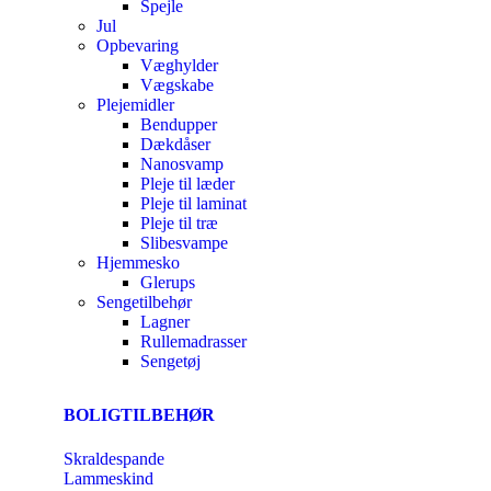
Spejle
Jul
Opbevaring
Væghylder
Vægskabe
Plejemidler
Bendupper
Dækdåser
Nanosvamp
Pleje til læder
Pleje til laminat
Pleje til træ
Slibesvampe
Hjemmesko
Glerups
Sengetilbehør
Lagner
Rullemadrasser
Sengetøj
BOLIGTILBEHØR
Skraldespande
Lammeskind