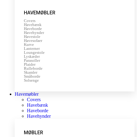
HAVEMØBLER
Covers
Havebænk
Haveborde
Havehynder
Havestole
Havesofaer
Kurve
Lanterner
Loungestole
Lyskæder
Parasoller
Plaider
Rulleborde
Skamler
Småborde
Solsenge
Havemøbler
Covers
Havebænk
Haveborde
Havehynder
MØBLER