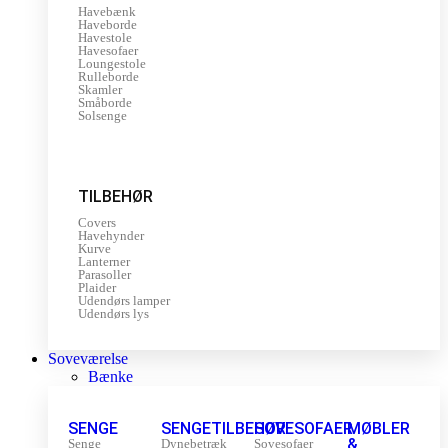
Havebænk
Haveborde
Havestole
Havesofaer
Loungestole
Rulleborde
Skamler
Småborde
Solsenge
TILBEHØR
Covers
Havehynder
Kurve
Lanterner
Parasoller
Plaider
Udendørs lamper
Udendørs lys
Soveværelse
Bænke
SENGE
SENGETILBEHØR
SOVESOFAER
MØBLER
&
Senge
Dynebetræk
Sovesofaer