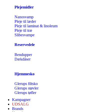
Plejemidler
Nanosvamp
Pleje til læder
Pleje til laminat & linoleum
Pleje til træ
Slibesvampe
Reservedele
Bendupper
Dækdåser
Hjemmesko
Glerups filtsko
Glerups støvler
Glerups tøfler
Kampagner
UDSALG
Brands