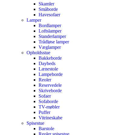
Skamler
Småborde
Havesofaer
Lamper
Bordlamper
Loftslamper
Standerlamper
Trådløse lamper
Væglamper
Opholdsstue
Bakkeborde
Daybeds
Lænestole
Lampeborde
Reoler
Reservedele
Skriveborde
Sofaer
Sofaborde
TV-møbler
Puffer
Vitrineskabe
Spisestue
Barstole
Reoler spisestue