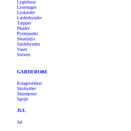
Lygtehuse
Lysestager
Lyskæder
Læderhynder
Tæpper
Plaider
Pyntepuder
Stearinlys
Sædehynder
Vaser
Snoren
GARDEROBE
Knagerækker
Skohylder
Stumtjener
Spejle
JUL
Jul