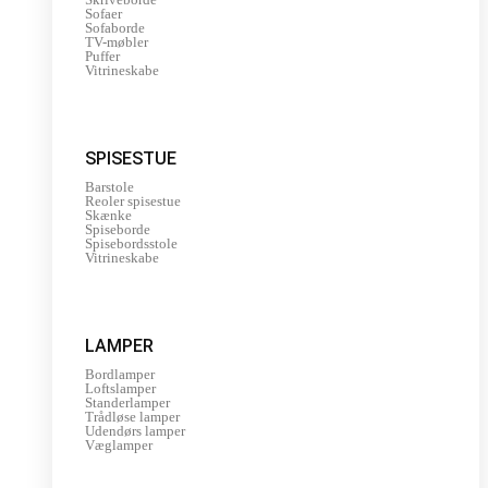
Sofaer
Sofaborde
TV-møbler
Puffer
Vitrineskabe
SPISESTUE
Barstole
Reoler spisestue
Skænke
Spiseborde
Spisebordsstole
Vitrineskabe
LAMPER
Bordlamper
Loftslamper
Standerlamper
Trådløse lamper
Udendørs lamper
Væglamper