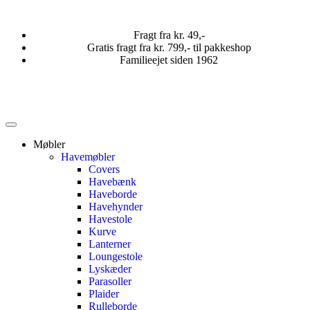
Fragt fra kr. 49,-
Gratis fragt fra kr. 799,- til pakkeshop
Familieejet siden 1962
Møbler
Havemøbler
Covers
Havebænk
Haveborde
Havehynder
Havestole
Kurve
Lanterner
Loungestole
Lyskæder
Parasoller
Plaider
Rulleborde