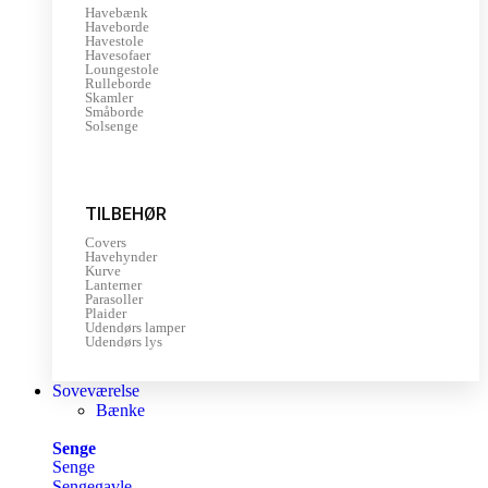
Havebænk
Haveborde
Havestole
Havesofaer
Loungestole
Rulleborde
Skamler
Småborde
Solsenge
TILBEHØR
Covers
Havehynder
Kurve
Lanterner
Parasoller
Plaider
Udendørs lamper
Udendørs lys
Soveværelse
Bænke
Senge
Senge
Sengegavle