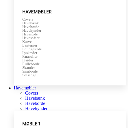
HAVEMØBLER
Covers
Havebænk
Haveborde
Havehynder
Havestole
Havesofaer
Kurve
Lanterner
Loungestole
Lyskæder
Parasoller
Plaider
Rulleborde
Skamler
Småborde
Solsenge
Havemøbler
Covers
Havebænk
Haveborde
Havehynder
MØBLER