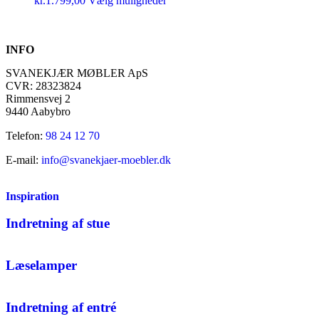
kr.
1.799,00
Vælg muligheder
INFO
SVANEKJÆR MØBLER ApS
CVR: 28323824
Rimmensvej 2
9440 Aabybro
Telefon:
98 24 12 70
E-mail:
info@svanekjaer-moebler.dk
Inspiration
Indretning af stue
Læselamper
Indretning af entré