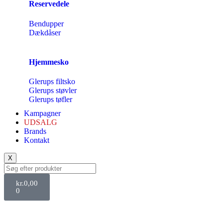
Reservedele
Bendupper
Dækdåser
Hjemmesko
Glerups filtsko
Glerups støvler
Glerups tøfler
Kampagner
UDSALG
Brands
Kontakt
X
kr.
0,00
0