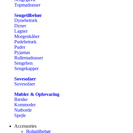
Topmadrasser
Sengetilbehør
Dynebetræk
Dyner
Lagner
Morgenkåber
Pudebetræk
Puder
Pyjamas
Rullemadrasser
Sengeben
Sengekapper
Sovesofaer
Sovesofaer
Møbler & Opbevaring
Bænke
Kommoder
Natborde
Spejle
Accessories
Boligtilbehør