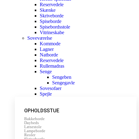
Reservedele
Skænke
Skriveborde
Spiseborde
Spisebordsstole
Vitrineskabe
Soveværelse
Kommode
Lagner
Natborde
Reservedele
Rullemadras
Senge
Sengeben
Sengegavle
Sovesofaer
Spejle
OPHOLDSSTUE
Bakkeborde
Daybeds
Lænestole
Lampeborde
Reoler
Skriveborde