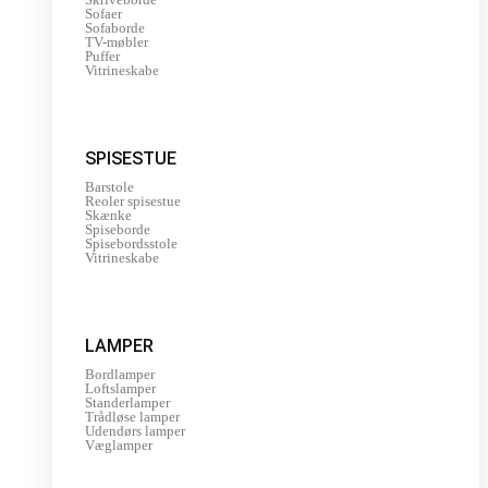
Sofaer
Sofaborde
TV-møbler
Puffer
Vitrineskabe
SPISESTUE
Barstole
Reoler spisestue
Skænke
Spiseborde
Spisebordsstole
Vitrineskabe
LAMPER
Bordlamper
Loftslamper
Standerlamper
Trådløse lamper
Udendørs lamper
Væglamper