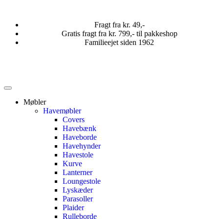
Fragt fra kr. 49,-
Gratis fragt fra kr. 799,- til pakkeshop
Familieejet siden 1962
Møbler
Havemøbler
Covers
Havebænk
Haveborde
Havehynder
Havestole
Kurve
Lanterner
Loungestole
Lyskæder
Parasoller
Plaider
Rulleborde