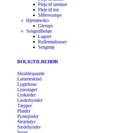
Pleje til laminat
Pleje til træ
Slibesvampe
Hjemmesko
Glerups
Sengetilbehør
Lagner
Rullemadrasser
Sengetøj
BOLIGTILBEHØR
Skraldespande
Lammeskind
Lygtehuse
Lysestager
Lyskæder
Læderhynder
Tæpper
Plaider
Pyntepuder
Stearinlys
Sædehynder
Vaser