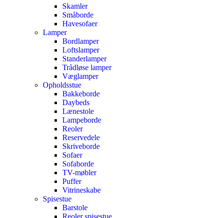
Skamler
Småborde
Havesofaer
Lamper
Bordlamper
Loftslamper
Standerlamper
Trådløse lamper
Væglamper
Opholdsstue
Bakkeborde
Daybeds
Lænestole
Lampeborde
Reoler
Reservedele
Skriveborde
Sofaer
Sofaborde
TV-møbler
Puffer
Vitrineskabe
Spisestue
Barstole
Reoler spisestue