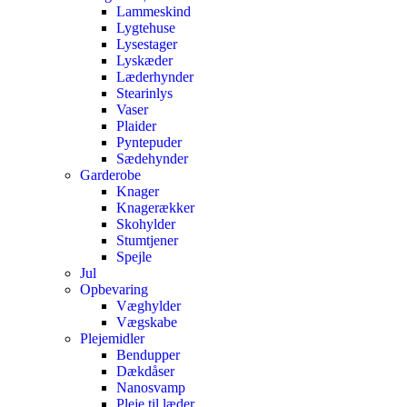
Lammeskind
Lygtehuse
Lysestager
Lyskæder
Læderhynder
Stearinlys
Vaser
Plaider
Pyntepuder
Sædehynder
Garderobe
Knager
Knagerækker
Skohylder
Stumtjener
Spejle
Jul
Opbevaring
Væghylder
Vægskabe
Plejemidler
Bendupper
Dækdåser
Nanosvamp
Pleje til læder