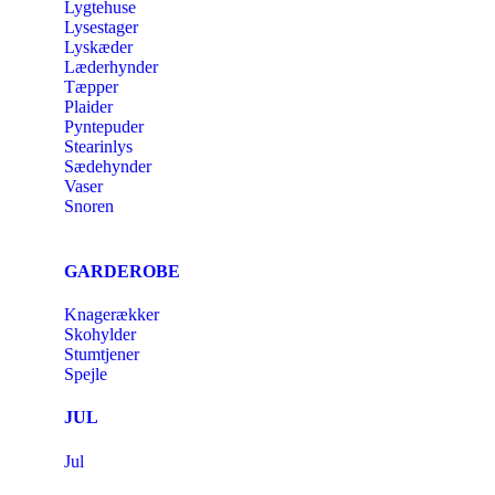
Lygtehuse
Lysestager
Lyskæder
Læderhynder
Tæpper
Plaider
Pyntepuder
Stearinlys
Sædehynder
Vaser
Snoren
GARDEROBE
Knagerækker
Skohylder
Stumtjener
Spejle
JUL
Jul