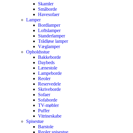
Skamler
Småborde
Havesofaer
Lamper
Bordlamper
Loftslamper
Standerlamper
Trådløse lamper
Væglamper
Opholdsstue
Bakkeborde
Daybeds
Lænestole
Lampeborde
Reoler
Reservedele
Skriveborde
Sofaer
Sofaborde
TV-møbler
Puffer
Vitrineskabe
Spisestue
Barstole
Reoler spisestue