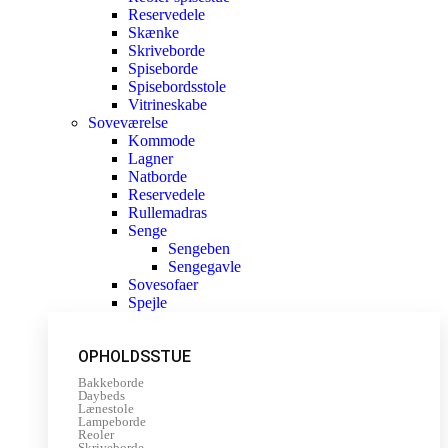
Reservedele
Skænke
Skriveborde
Spiseborde
Spisebordsstole
Vitrineskabe
Soveværelse
Kommode
Lagner
Natborde
Reservedele
Rullemadras
Senge
Sengeben
Sengegavle
Sovesofaer
Spejle
OPHOLDSSTUE
Bakkeborde
Daybeds
Lænestole
Lampeborde
Reoler
Skriveborde