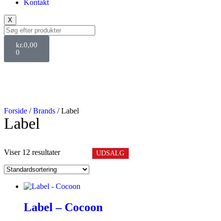
Kontakt
X
kr.
0,00
0
Forside
/
Brands
/ Label
Label
Viser 12 resultater
UDSALG
Label – Cocoon