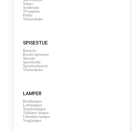
Sofaer
Sofaborde
TV-møbler
Puffer
Vitrineskabe
SPISESTUE
Barstole
Reoler spisestue
Skænke
Spiseborde
Spisebordsstole
Vitrineskabe
LAMPER
Bordlamper
Loftslamper
Standerlamper
Trådløse lamper
Udendørs lamper
Væglamper