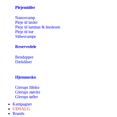
Plejemidler
Nanosvamp
Pleje til læder
Pleje til laminat & linoleum
Pleje til træ
Slibesvampe
Reservedele
Bendupper
Dækdåser
Hjemmesko
Glerups filtsko
Glerups støvler
Glerups tøfler
Kampagner
UDSALG
Brands