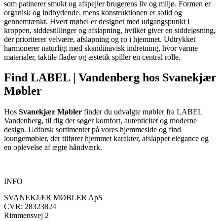
som patinerer smukt og afspejler brugerens liv og miljø. Formen er
organisk og indbydende, mens konstruktionen er solid og
gennemtænkt. Hvert møbel er designet med udgangspunkt i
kroppen, siddestillinger og afslapning, hvilket giver en siddeløsning,
der prioriterer velvære, afslapning og ro i hjemmet. Udtrykket
harmonerer naturligt med skandinavisk indretning, hvor varme
materialer, taktile flader og æstetik spiller en central rolle.
Find LABEL | Vandenberg hos Svanekjær
Møbler
Hos
Svanekjær Møbler
finder du udvalgte møbler fra LABEL |
Vandenberg, til dig der søger komfort, autenticitet og moderne
design. Udforsk sortimentet på vores hjemmeside og find
loungemøbler, der tilfører hjemmet karakter, afslappet elegance og
en oplevelse af ægte håndværk.
INFO
SVANEKJÆR MØBLER ApS
CVR: 28323824
Rimmensvej 2