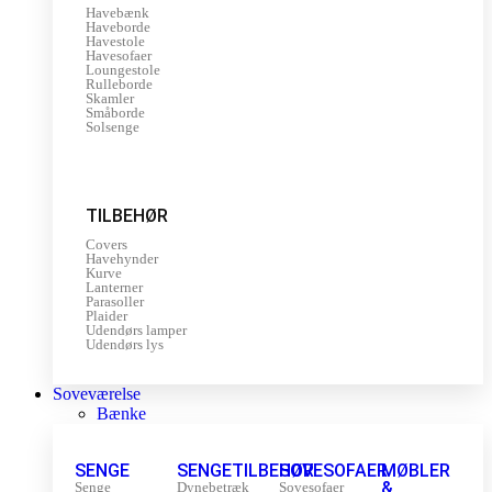
Havebænk
Haveborde
Havestole
Havesofaer
Loungestole
Rulleborde
Skamler
Småborde
Solsenge
TILBEHØR
Covers
Havehynder
Kurve
Lanterner
Parasoller
Plaider
Udendørs lamper
Udendørs lys
Soveværelse
Bænke
SENGE
SENGETILBEHØR
SOVESOFAER
MØBLER
&
Senge
Dynebetræk
Sovesofaer