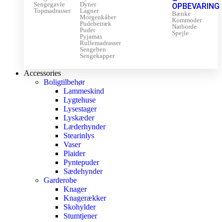
Sengegavle
Dyner
OPBEVARING
Topmadrasser
Lagner
Bænke
Morgenkåber
Kommoder
Pudebetræk
Natborde
Puder
Spejle
Pyjamas
Rullemadrasser
Sengeben
Sengekapper
Accessories
Boligtilbehør
Lammeskind
Lygtehuse
Lysestager
Lyskæder
Læderhynder
Stearinlys
Vaser
Plaider
Pyntepuder
Sædehynder
Garderobe
Knager
Knagerækker
Skohylder
Stumtjener