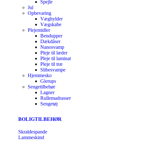
Spejle
Jul
Opbevaring
Væghylder
Vægskabe
Plejemidler
Bendupper
Dækdåser
Nanosvamp
Pleje til læder
Pleje til laminat
Pleje til træ
Slibesvampe
Hjemmesko
Glerups
Sengetilbehør
Lagner
Rullemadrasser
Sengetøj
BOLIGTILBEHØR
Skraldespande
Lammeskind