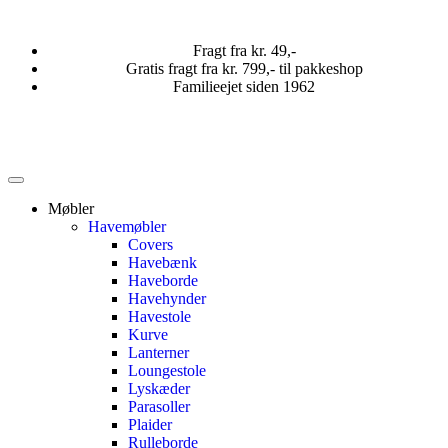
Fragt fra kr. 49,-
Gratis fragt fra kr. 799,- til pakkeshop
Familieejet siden 1962
Møbler
Havemøbler
Covers
Havebænk
Haveborde
Havehynder
Havestole
Kurve
Lanterner
Loungestole
Lyskæder
Parasoller
Plaider
Rulleborde