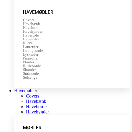
HAVEMØBLER
Covers
Havebænk
Haveborde
Havehynder
Havestole
Havesofaer
Kurve
Lanterner
Loungestole
Lyskæder
Parasoller
Plaider
Rulleborde
Skamler
Småborde
Solsenge
Havemøbler
Covers
Havebænk
Haveborde
Havehynder
MØBLER