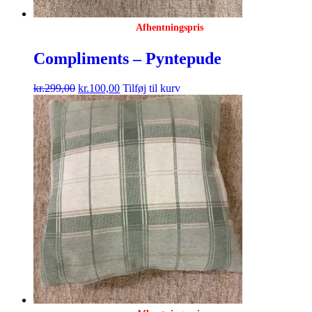
Afhentningspris
Compliments – Pyntepude
kr.
299,00
kr.
100,00
Tilføj til kurv