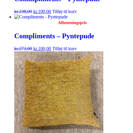
kr.
238,00
kr.
100,00
Tilføj til kurv
Afhentningspris
Compliments – Pyntepude
kr.
273,00
kr.
100,00
Tilføj til kurv