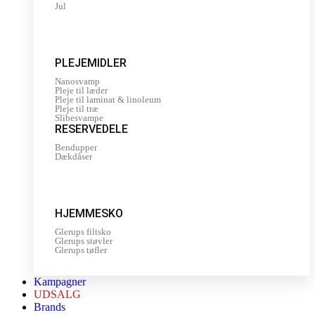
Jul
PLEJEMIDLER
Nanosvamp
Pleje til læder
Pleje til laminat & linoleum
Pleje til træ
Slibesvampe
RESERVEDELE
Bendupper
Dækdåser
HJEMMESKO
Glerups filtsko
Glerups støvler
Glerups tøfler
Kampagner
UDSALG
Brands