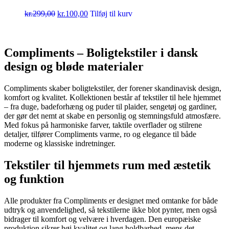
kr.
299,00
kr.
100,00
Tilføj til kurv
Compliments – Boligtekstiler i dansk
design og bløde materialer
Compliments skaber boligtekstiler, der forener skandinavisk design,
komfort og kvalitet. Kollektionen består af tekstiler til hele hjemmet
– fra duge, badeforhæng og puder til plaider, sengetøj og gardiner,
der gør det nemt at skabe en personlig og stemningsfuld atmosfære.
Med fokus på harmoniske farver, taktile overflader og stilrene
detaljer, tilfører Compliments varme, ro og elegance til både
moderne og klassiske indretninger.
Tekstiler til hjemmets rum med æstetik
og funktion
Alle produkter fra Compliments er designet med omtanke for både
udtryk og anvendelighed, så tekstilerne ikke blot pynter, men også
bidrager til komfort og velvære i hverdagen. Den europæiske
produktion sikrer høj kvalitet og lang holdbarhed, mens det