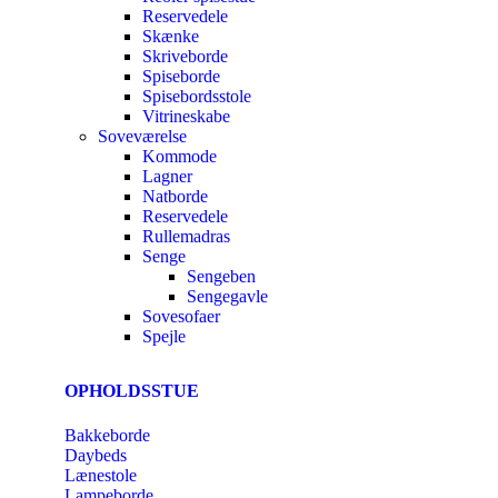
Reservedele
Skænke
Skriveborde
Spiseborde
Spisebordsstole
Vitrineskabe
Soveværelse
Kommode
Lagner
Natborde
Reservedele
Rullemadras
Senge
Sengeben
Sengegavle
Sovesofaer
Spejle
OPHOLDSSTUE
Bakkeborde
Daybeds
Lænestole
Lampeborde