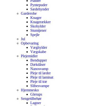
Plaider
Pyntepuder
Sædehynder
Garderobe
Knager
Knagerækker
Skohylder
Stumtjener
Spejle
Jul
Opbevaring
Væghylder
Vægskabe
Plejemidler
Bendupper
Dækdåser
Nanosvamp
Pleje til læder
Pleje til laminat
Pleje til træ
Slibesvampe
Hjemmesko
Glerups
Sengetilbehør
Lagner