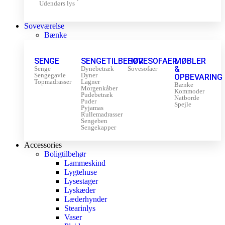
Udendørs lys
Soveværelse
Bænke
SENGE
SENGETILBEHØR
SOVESOFAER
MØBLER
&
Senge
Dynebetræk
Sovesofaer
Sengegavle
Dyner
OPBEVARING
Topmadrasser
Lagner
Bænke
Morgenkåber
Kommoder
Pudebetræk
Natborde
Puder
Spejle
Pyjamas
Rullemadrasser
Sengeben
Sengekapper
Accessories
Boligtilbehør
Lammeskind
Lygtehuse
Lysestager
Lyskæder
Læderhynder
Stearinlys
Vaser