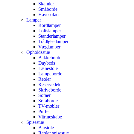
Skamler
Småborde
Havesofaer
Lamper
Bordlamper
Loftslamper
Standerlamper
Trådløse lamper
Væglamper
Opholdsstue
Bakkeborde
Daybeds
Lænestole
Lampeborde
Reoler
Reservedele
Skriveborde
Sofaer
Sofaborde
TV-møbler
Puffer
Vitrineskabe
Spisestue
Barstole
Reoler spisestue