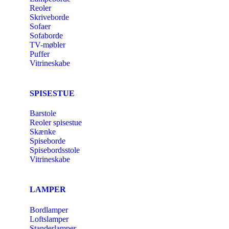
Reoler
Skriveborde
Sofaer
Sofaborde
TV-møbler
Puffer
Vitrineskabe
SPISESTUE
Barstole
Reoler spisestue
Skænke
Spiseborde
Spisebordsstole
Vitrineskabe
LAMPER
Bordlamper
Loftslamper
Standerlamper