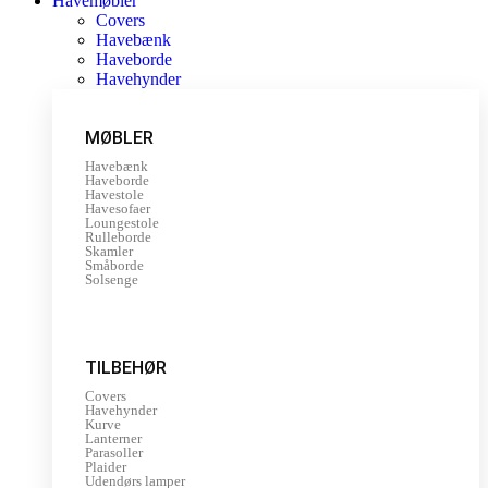
Havemøbler
Covers
Havebænk
Haveborde
Havehynder
MØBLER
Havebænk
Haveborde
Havestole
Havesofaer
Loungestole
Rulleborde
Skamler
Småborde
Solsenge
TILBEHØR
Covers
Havehynder
Kurve
Lanterner
Parasoller
Plaider
Udendørs lamper