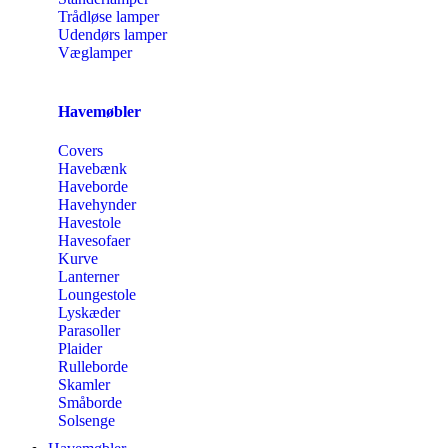
Trådløse lamper
Udendørs lamper
Væglamper
Havemøbler
Covers
Havebænk
Haveborde
Havehynder
Havestole
Havesofaer
Kurve
Lanterner
Loungestole
Lyskæder
Parasoller
Plaider
Rulleborde
Skamler
Småborde
Solsenge