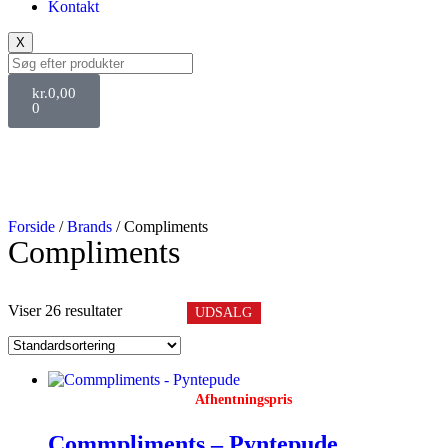
Kontakt
X
kr.
0,00
0
Forside
/
Brands
/ Compliments
Compliments
Viser 26 resultater
UDSALG
UDSALG
UDSALG
UDSALG
UDSALG
UDSALG
UDSALG
UDSALG
UDSALG
Afhentningspris
Commpliments – Pyntepude