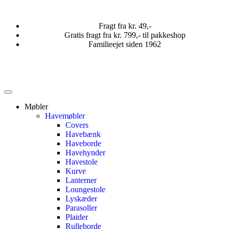
Fragt fra kr. 49,-
Gratis fragt fra kr. 799,- til pakkeshop
Familieejet siden 1962
Møbler
Havemøbler
Covers
Havebænk
Haveborde
Havehynder
Havestole
Kurve
Lanterner
Loungestole
Lyskæder
Parasoller
Plaider
Rulleborde