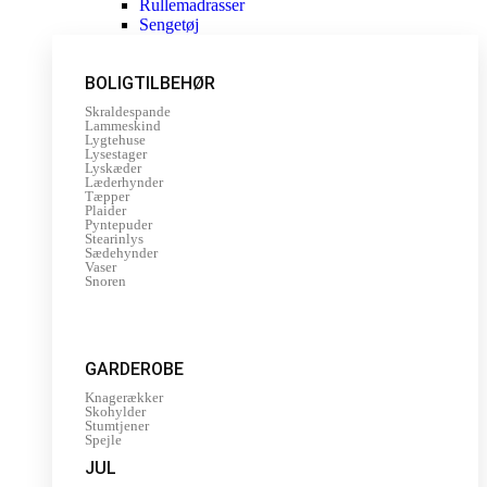
Rullemadrasser
Sengetøj
BOLIGTILBEHØR
Skraldespande
Lammeskind
Lygtehuse
Lysestager
Lyskæder
Læderhynder
Tæpper
Plaider
Pyntepuder
Stearinlys
Sædehynder
Vaser
Snoren
GARDEROBE
Knagerækker
Skohylder
Stumtjener
Spejle
JUL