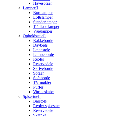
Havesofaer
Lamper
Bordlamper
Loftslamper
Standerlamper
Trådløse lamper
Væglamper
Opholdsstue
Bakkeborde
Daybeds
Lænestole
Lampeborde
Reoler
Reservedele
Skriveborde
Sofaer
Sofaborde
TV-møbler
Puffer
Vitrineskabe
Spisestue
Barstole
Reoler spisestue
Reservedele
Skænke