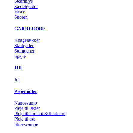
Stearinlys
Sædehynder
Vaser
Snoren
GARDEROBE
Knagerækker
Skohylder
Stumtjener
Spejle
JUL
Jul
Plejemidler
Nanosvamp
Pleje til læder
Pleje til laminat & linoleum
Pleje til træ
Slibesvampe