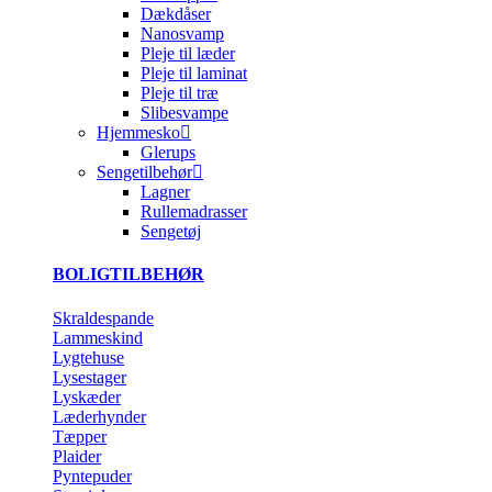
Dækdåser
Nanosvamp
Pleje til læder
Pleje til laminat
Pleje til træ
Slibesvampe
Hjemmesko
Glerups
Sengetilbehør
Lagner
Rullemadrasser
Sengetøj
BOLIGTILBEHØR
Skraldespande
Lammeskind
Lygtehuse
Lysestager
Lyskæder
Læderhynder
Tæpper
Plaider
Pyntepuder