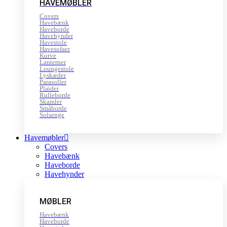
HAVEMØBLER
Covers
Havebænk
Haveborde
Havehynder
Havestole
Havesofaer
Kurve
Lanterner
Loungestole
Lyskæder
Parasoller
Plaider
Rulleborde
Skamler
Småborde
Solsenge
Havemøbler
Covers
Havebænk
Haveborde
Havehynder
MØBLER
Havebænk
Haveborde