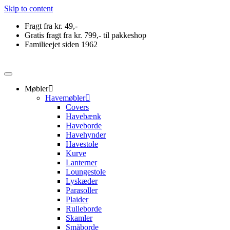
Skip to content
Fragt fra kr. 49,-
Gratis fragt fra kr. 799,- til pakkeshop
Familieejet siden 1962
Møbler
Havemøbler
Covers
Havebænk
Haveborde
Havehynder
Havestole
Kurve
Lanterner
Loungestole
Lyskæder
Parasoller
Plaider
Rulleborde
Skamler
Småborde