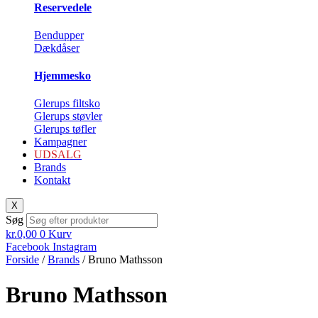
Reservedele
Bendupper
Dækdåser
Hjemmesko
Glerups filtsko
Glerups støvler
Glerups tøfler
Kampagner
UDSALG
Brands
Kontakt
X
Søg
kr.
0,00
0
Kurv
Facebook
Instagram
Forside
/
Brands
/ Bruno Mathsson
Bruno Mathsson