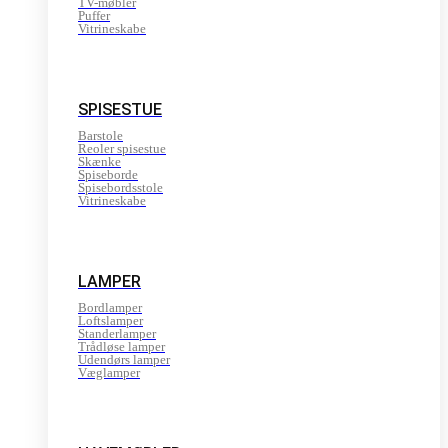
TV-møbler
Puffer
Vitrineskabe
SPISESTUE
Barstole
Reoler spisestue
Skænke
Spiseborde
Spisebordsstole
Vitrineskabe
LAMPER
Bordlamper
Loftslamper
Standerlamper
Trådløse lamper
Udendørs lamper
Væglamper