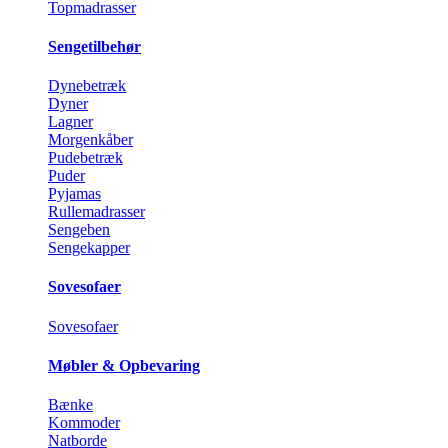
Topmadrasser
Sengetilbehør
Dynebetræk
Dyner
Lagner
Morgenkåber
Pudebetræk
Puder
Pyjamas
Rullemadrasser
Sengeben
Sengekapper
Sovesofaer
Sovesofaer
Møbler & Opbevaring
Bænke
Kommoder
Natborde