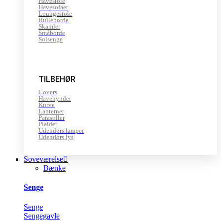
Havestole
Havesofaer
Loungestole
Rulleborde
Skamler
Småborde
Solsenge
TILBEHØR
Covers
Havehynder
Kurve
Lanterner
Parasoller
Plaider
Udendørs lamper
Udendørs lys
Soveværelse
Bænke
Senge
Senge
Sengegavle