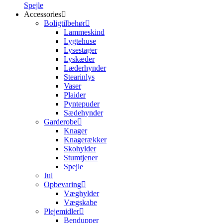
Spejle
Accessories
Boligtilbehør
Lammeskind
Lygtehuse
Lysestager
Lyskæder
Læderhynder
Stearinlys
Vaser
Plaider
Pyntepuder
Sædehynder
Garderobe
Knager
Knagerækker
Skohylder
Stumtjener
Spejle
Jul
Opbevaring
Væghylder
Vægskabe
Plejemidler
Bendupper