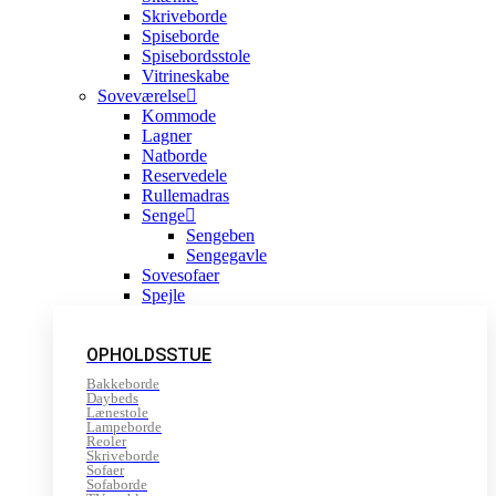
Skriveborde
Spiseborde
Spisebordsstole
Vitrineskabe
Soveværelse
Kommode
Lagner
Natborde
Reservedele
Rullemadras
Senge
Sengeben
Sengegavle
Sovesofaer
Spejle
OPHOLDSSTUE
Bakkeborde
Daybeds
Lænestole
Lampeborde
Reoler
Skriveborde
Sofaer
Sofaborde