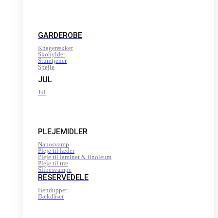
GARDEROBE
Knagerækker
Skohylder
Stumtjener
Spejle
JUL
Jul
PLEJEMIDLER
Nanosvamp
Pleje til læder
Pleje til laminat & linoleum
Pleje til træ
Slibesvampe
RESERVEDELE
Bendupper
Dækdåser