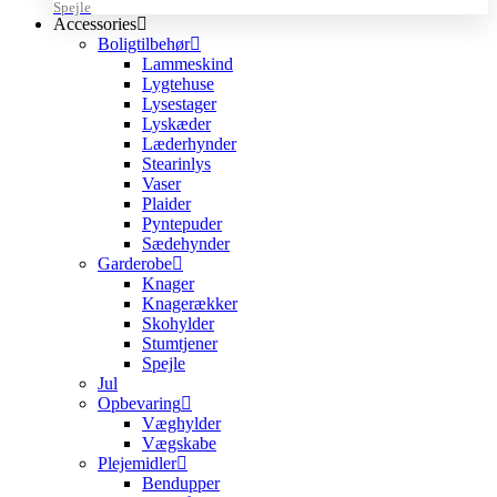
Spejle
Accessories
Boligtilbehør
Lammeskind
Lygtehuse
Lysestager
Lyskæder
Læderhynder
Stearinlys
Vaser
Plaider
Pyntepuder
Sædehynder
Garderobe
Knager
Knagerækker
Skohylder
Stumtjener
Spejle
Jul
Opbevaring
Væghylder
Vægskabe
Plejemidler
Bendupper