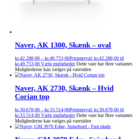
Naver, AK 1300, Skænk – oval
kr.
42.288,00
–
kr.
49.753,00
Prisinterval: kr.42.288,00 til
kr.49.753,00
Vælg muligheder
Dette vare har flere varianter.
Mulighederne kan vælges på varesiden
Naver, AK 2730, Skænk – Hvid
Corian top
kr.
30.678,00
–
kr.
33.514,00
Prisinterval: kr.30.678,00 til
kr.33.514,00
Vælg muligheder
Dette vare har flere varianter.
Mulighederne kan vælges på varesiden