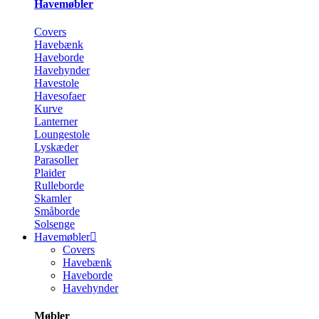
Havemøbler
Covers
Havebænk
Haveborde
Havehynder
Havestole
Havesofaer
Kurve
Lanterner
Loungestole
Lyskæder
Parasoller
Plaider
Rulleborde
Skamler
Småborde
Solsenge
Havemøbler
Covers
Havebænk
Haveborde
Havehynder
Møbler