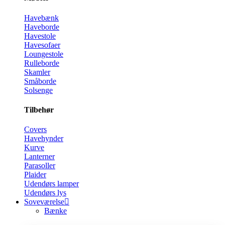
Havebænk
Haveborde
Havestole
Havesofaer
Loungestole
Rulleborde
Skamler
Småborde
Solsenge
Tilbehør
Covers
Havehynder
Kurve
Lanterner
Parasoller
Plaider
Udendørs lamper
Udendørs lys
Soveværelse
Bænke