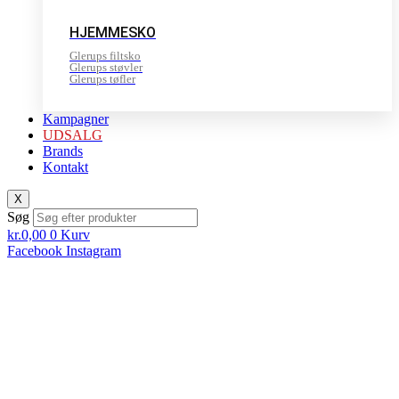
HJEMMESKO
Glerups filtsko
Glerups støvler
Glerups tøfler
Kampagner
UDSALG
Brands
Kontakt
X
Søg
kr.
0,00
0
Kurv
Facebook
Instagram