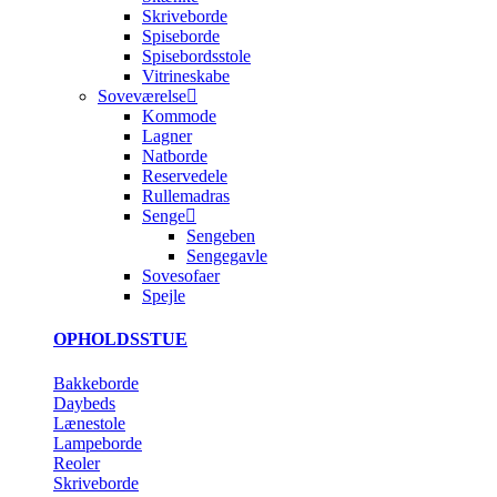
Skriveborde
Spiseborde
Spisebordsstole
Vitrineskabe
Soveværelse
Kommode
Lagner
Natborde
Reservedele
Rullemadras
Senge
Sengeben
Sengegavle
Sovesofaer
Spejle
OPHOLDSSTUE
Bakkeborde
Daybeds
Lænestole
Lampeborde
Reoler
Skriveborde