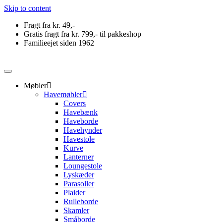
Skip to content
Fragt fra kr. 49,-
Gratis fragt fra kr. 799,- til pakkeshop
Familieejet siden 1962
Møbler
Havemøbler
Covers
Havebænk
Haveborde
Havehynder
Havestole
Kurve
Lanterner
Loungestole
Lyskæder
Parasoller
Plaider
Rulleborde
Skamler
Småborde