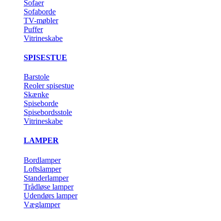
Sofaer
Sofaborde
TV-møbler
Puffer
Vitrineskabe
SPISESTUE
Barstole
Reoler spisestue
Skænke
Spiseborde
Spisebordsstole
Vitrineskabe
LAMPER
Bordlamper
Loftslamper
Standerlamper
Trådløse lamper
Udendørs lamper
Væglamper