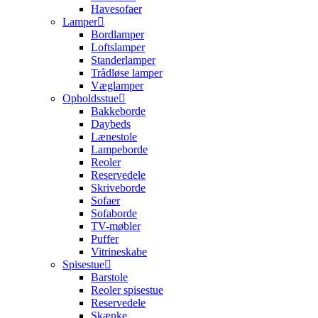
Havesofaer
Lamper
Bordlamper
Loftslamper
Standerlamper
Trådløse lamper
Væglamper
Opholdsstue
Bakkeborde
Daybeds
Lænestole
Lampeborde
Reoler
Reservedele
Skriveborde
Sofaer
Sofaborde
TV-møbler
Puffer
Vitrineskabe
Spisestue
Barstole
Reoler spisestue
Reservedele
Skænke