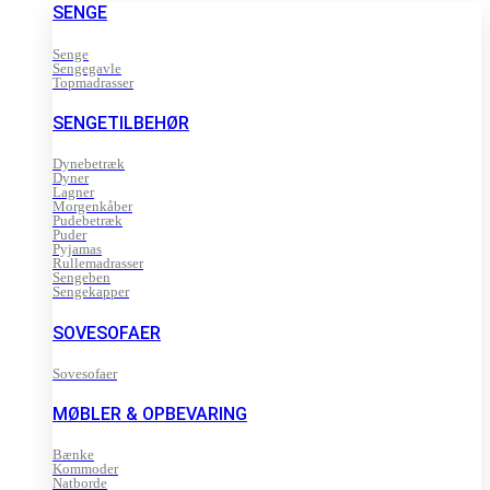
SENGE
Senge
Sengegavle
Topmadrasser
SENGETILBEHØR
Dynebetræk
Dyner
Lagner
Morgenkåber
Pudebetræk
Puder
Pyjamas
Rullemadrasser
Sengeben
Sengekapper
SOVESOFAER
Sovesofaer
MØBLER & OPBEVARING
Bænke
Kommoder
Natborde