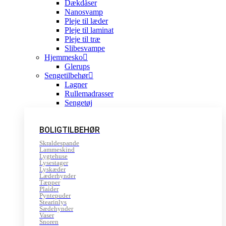
Dækdåser
Nanosvamp
Pleje til læder
Pleje til laminat
Pleje til træ
Slibesvampe
Hjemmesko
Glerups
Sengetilbehør
Lagner
Rullemadrasser
Sengetøj
BOLIGTILBEHØR
Skraldespande
Lammeskind
Lygtehuse
Lysestager
Lyskæder
Læderhynder
Tæpper
Plaider
Pyntepuder
Stearinlys
Sædehynder
Vaser
Snoren