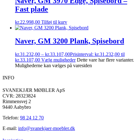
Naver, GM 3970 Edge, Spisebord –
Fast plade
kr.
22.998,00
Tilføj til kurv
Naver, GM 3200 Plank, Spisebord
kr.
31.232,00
–
kr.
33.107,00
Prisinterval: kr.31.232,00 til
kr.33.107,00
Vælg muligheder
Dette vare har flere varianter.
Mulighederne kan vælges på varesiden
INFO
SVANEKJÆR MØBLER ApS
CVR: 28323824
Rimmensvej 2
9440 Aabybro
Telefon:
98 24 12 70
E-mail:
info@svanekjaer-moebler.dk