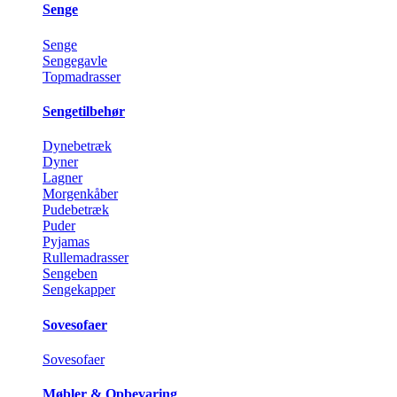
Senge
Senge
Sengegavle
Topmadrasser
Sengetilbehør
Dynebetræk
Dyner
Lagner
Morgenkåber
Pudebetræk
Puder
Pyjamas
Rullemadrasser
Sengeben
Sengekapper
Sovesofaer
Sovesofaer
Møbler & Opbevaring