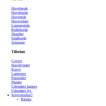
Havebænk
Haveborde
Havestole
Havesofaer
Loungestole
Rulleborde
Skamler
Småborde
Solsenge
Tilbehør
Covers
Havehynder
Kurve
Lanterner
Parasoller
Plaider
Udendørs lamper
Udendørs lys
Soveværelse
Bænke