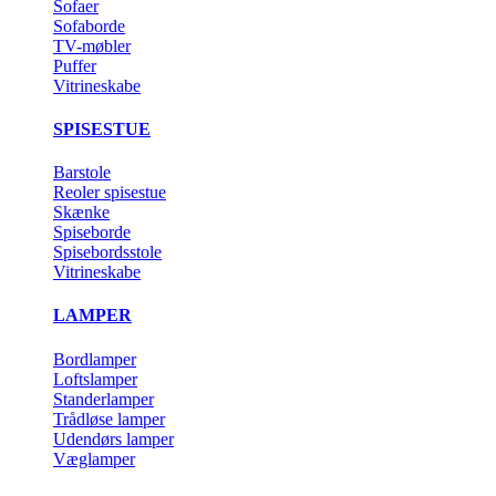
Sofaer
Sofaborde
TV-møbler
Puffer
Vitrineskabe
SPISESTUE
Barstole
Reoler spisestue
Skænke
Spiseborde
Spisebordsstole
Vitrineskabe
LAMPER
Bordlamper
Loftslamper
Standerlamper
Trådløse lamper
Udendørs lamper
Væglamper