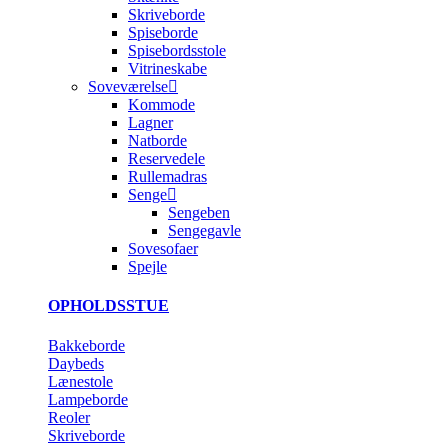
Skriveborde
Spiseborde
Spisebordsstole
Vitrineskabe
Soveværelse
Kommode
Lagner
Natborde
Reservedele
Rullemadras
Senge
Sengeben
Sengegavle
Sovesofaer
Spejle
OPHOLDSSTUE
Bakkeborde
Daybeds
Lænestole
Lampeborde
Reoler
Skriveborde