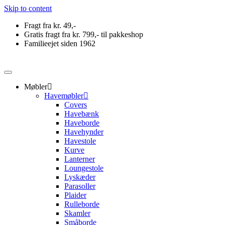
Skip to content
Fragt fra kr. 49,-
Gratis fragt fra kr. 799,- til pakkeshop
Familieejet siden 1962
Møbler
Havemøbler
Covers
Havebænk
Haveborde
Havehynder
Havestole
Kurve
Lanterner
Loungestole
Lyskæder
Parasoller
Plaider
Rulleborde
Skamler
Småborde