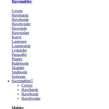
Havemøbler
Covers
Havebænk
Haveborde
Havehynder
Havestole
Havesofaer
Kurve
Lanterner
Loungestole
Lyskæder
Parasoller
Plaider
Rulleborde
Skamler
Småborde
Solsenge
Havemøbler
Covers
Havebænk
Haveborde
Havehynder
Møbler