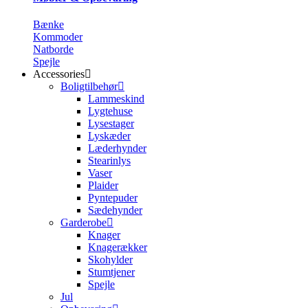
Bænke
Kommoder
Natborde
Spejle
Accessories
Boligtilbehør
Lammeskind
Lygtehuse
Lysestager
Lyskæder
Læderhynder
Stearinlys
Vaser
Plaider
Pyntepuder
Sædehynder
Garderobe
Knager
Knagerækker
Skohylder
Stumtjener
Spejle
Jul