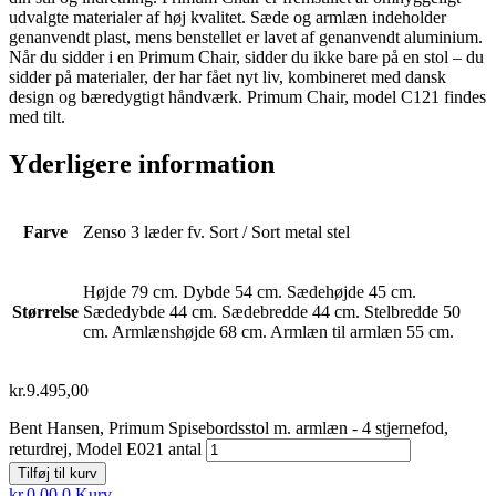
udvalgte materialer af høj kvalitet. Sæde og armlæn indeholder
genanvendt plast, mens benstellet er lavet af genanvendt aluminium.
Når du sidder i en Primum Chair, sidder du ikke bare på en stol – du
sidder på materialer, der har fået nyt liv, kombineret med dansk
design og bæredygtigt håndværk. Primum Chair, model C121 findes
med tilt.
Yderligere information
Farve
Zenso 3 læder fv. Sort / Sort metal stel
Højde 79 cm. Dybde 54 cm. Sædehøjde 45 cm.
Størrelse
Sædedybde 44 cm. Sædebredde 44 cm. Stelbredde 50
cm. Armlænshøjde 68 cm. Armlæn til armlæn 55 cm.
kr.
9.495,00
Bent Hansen, Primum Spisebordsstol m. armlæn - 4 stjernefod,
returdrej, Model E021 antal
Tilføj til kurv
kr.
0,00
0
Kurv