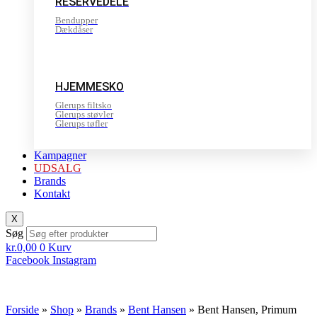
RESERVEDELE
Bendupper
Dækdåser
HJEMMESKO
Glerups filtsko
Glerups støvler
Glerups tøfler
Kampagner
UDSALG
Brands
Kontakt
X
Søg
kr.
0,00
0
Kurv
Facebook
Instagram
Forside
»
Shop
»
Brands
»
Bent Hansen
»
Bent Hansen, Primum