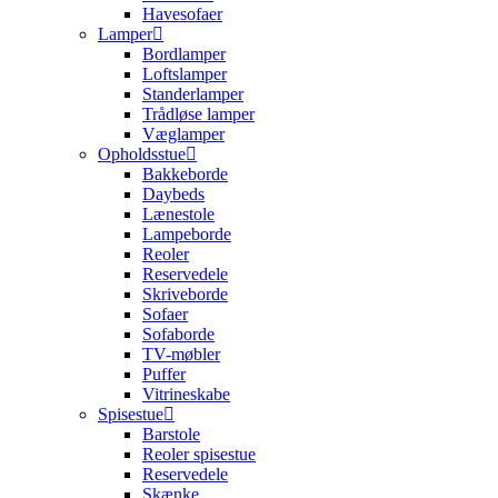
Havesofaer
Lamper
Bordlamper
Loftslamper
Standerlamper
Trådløse lamper
Væglamper
Opholdsstue
Bakkeborde
Daybeds
Lænestole
Lampeborde
Reoler
Reservedele
Skriveborde
Sofaer
Sofaborde
TV-møbler
Puffer
Vitrineskabe
Spisestue
Barstole
Reoler spisestue
Reservedele
Skænke