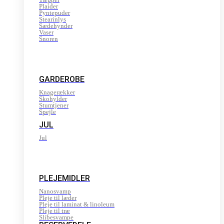
Plaider
Pyntepuder
Stearinlys
Sædehynder
Vaser
Snoren
GARDEROBE
Knagerækker
Skohylder
Stumtjener
Spejle
JUL
Jul
PLEJEMIDLER
Nanosvamp
Pleje til læder
Pleje til laminat & linoleum
Pleje til træ
Slibesvampe