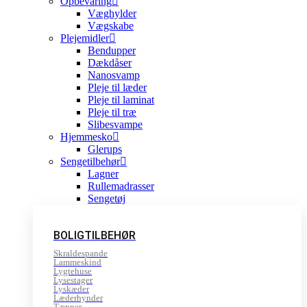
Opbevaring
Væghylder
Vægskabe
Plejemidler
Bendupper
Dækdåser
Nanosvamp
Pleje til læder
Pleje til laminat
Pleje til træ
Slibesvampe
Hjemmesko
Glerups
Sengetilbehør
Lagner
Rullemadrasser
Sengetøj
BOLIGTILBEHØR
Skraldespande
Lammeskind
Lygtehuse
Lysestager
Lyskæder
Læderhynder
Tæpper