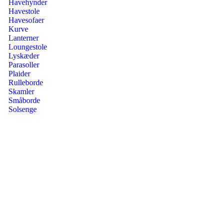
Havehynder
Havestole
Havesofaer
Kurve
Lanterner
Loungestole
Lyskæder
Parasoller
Plaider
Rulleborde
Skamler
Småborde
Solsenge