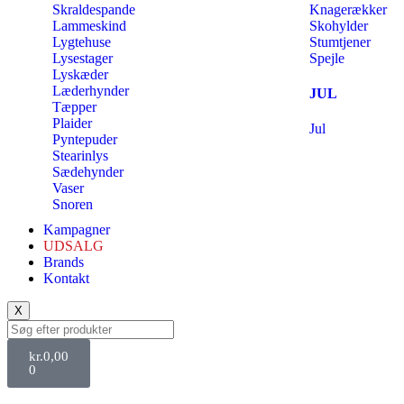
Skraldespande
Knagerækker
Lammeskind
Skohylder
Lygtehuse
Stumtjener
Lysestager
Spejle
Lyskæder
Læderhynder
JUL
Tæpper
Plaider
Jul
Pyntepuder
Stearinlys
Sædehynder
Vaser
Snoren
Kampagner
UDSALG
Brands
Kontakt
X
kr.
0,00
0