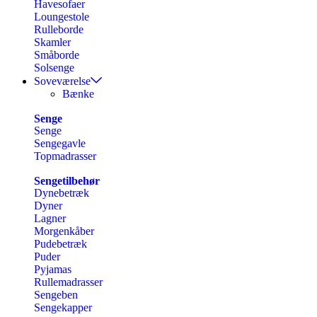
Havesofaer
Loungestole
Rulleborde
Skamler
Småborde
Solsenge
Soveværelse
Bænke
Senge
Senge
Sengegavle
Topmadrasser
Sengetilbehør
Dynebetræk
Dyner
Lagner
Morgenkåber
Pudebetræk
Puder
Pyjamas
Rullemadrasser
Sengeben
Sengekapper