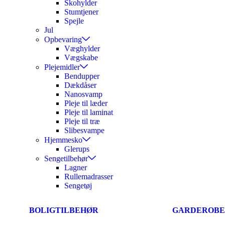
Skohylder
Stumtjener
Spejle
Jul
Opbevaring
Væghylder
Vægskabe
Plejemidler
Bendupper
Dækdåser
Nanosvamp
Pleje til læder
Pleje til laminat
Pleje til træ
Slibesvampe
Hjemmesko
Glerups
Sengetilbehør
Lagner
Rullemadrasser
Sengetøj
BOLIGTILBEHØR
GARDEROBE