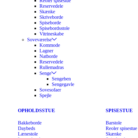
Reoler spisestue
Reservedele
Skænke
Skriveborde
Spiseborde
Spisebordsstole
Vitrineskabe
Soveværelse
Kommode
Lagner
Natborde
Reservedele
Rullemadras
Senge
Sengeben
Sengegavle
Sovesofaer
Spejle
OPHOLDSSTUE
SPISESTUE
Bakkeborde
Barstole
Daybeds
Reoler spisestue
Lænestole
Skænke