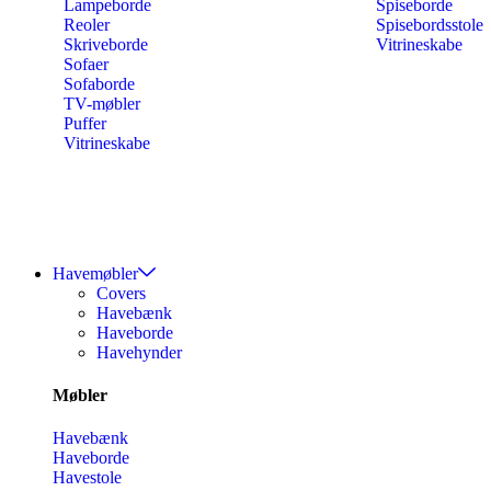
Lampeborde
Spiseborde
Reoler
Spisebordsstole
Skriveborde
Vitrineskabe
Sofaer
Sofaborde
TV-møbler
Puffer
Vitrineskabe
Havemøbler
Covers
Havebænk
Haveborde
Havehynder
Møbler
Havebænk
Haveborde
Havestole