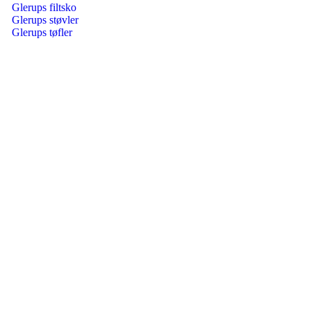
Glerups filtsko
Glerups støvler
Glerups tøfler