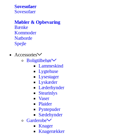
Sovesofaer
Sovesofaer
Møbler & Opbevaring
Bænke
Kommoder
Natborde
Spejle
Accessories
Boligtilbehør
Lammeskind
Lygtehuse
Lysestager
Lyskæder
Læderhynder
Stearinlys
Vaser
Plaider
Pyntepuder
Sædehynder
Garderobe
Knager
Knagerækker