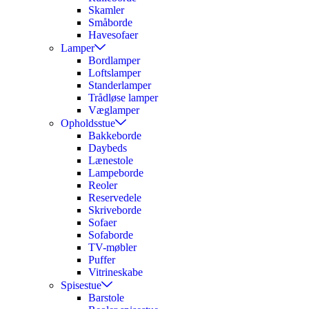
Skamler
Småborde
Havesofaer
Lamper
Bordlamper
Loftslamper
Standerlamper
Trådløse lamper
Væglamper
Opholdsstue
Bakkeborde
Daybeds
Lænestole
Lampeborde
Reoler
Reservedele
Skriveborde
Sofaer
Sofaborde
TV-møbler
Puffer
Vitrineskabe
Spisestue
Barstole