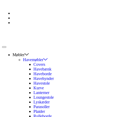
Møbler
Havemøbler
Covers
Havebænk
Haveborde
Havehynder
Havestole
Kurve
Lanterner
Loungestole
Lyskæder
Parasoller
Plaider
Rulleborde