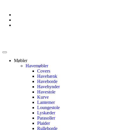
Møbler
Havemøbler
Covers
Havebænk
Haveborde
Havehynder
Havestole
Kurve
Lanterner
Loungestole
Lyskæder
Parasoller
Plaider
Rulleborde