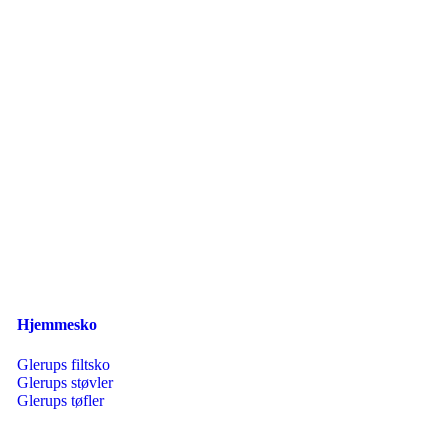
Hjemmesko
Glerups filtsko
Glerups støvler
Glerups tøfler