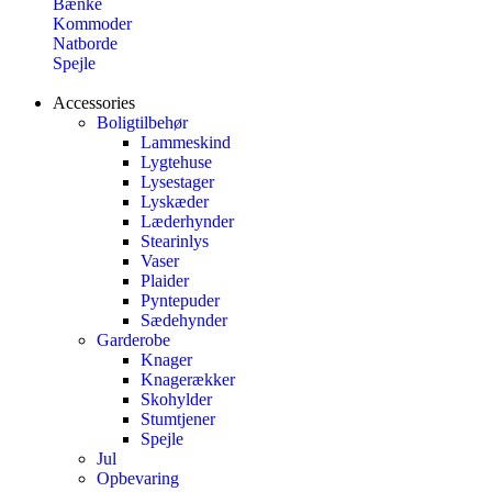
Bænke
Kommoder
Natborde
Spejle
Accessories
Boligtilbehør
Lammeskind
Lygtehuse
Lysestager
Lyskæder
Læderhynder
Stearinlys
Vaser
Plaider
Pyntepuder
Sædehynder
Garderobe
Knager
Knagerækker
Skohylder
Stumtjener
Spejle
Jul
Opbevaring