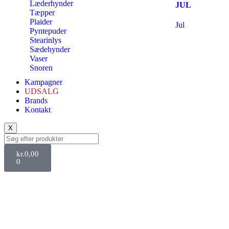
Læderhynder
JUL
Tæpper
Plaider
Jul
Pyntepuder
Stearinlys
Sædehynder
Vaser
Snoren
Kampagner
UDSALG
Brands
Kontakt
X
kr.
0,00
0