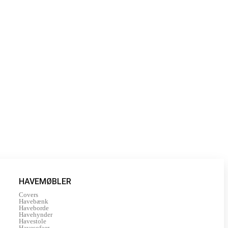
HAVEMØBLER
Covers
Havebænk
Haveborde
Havehynder
Havestole
Havesofaer