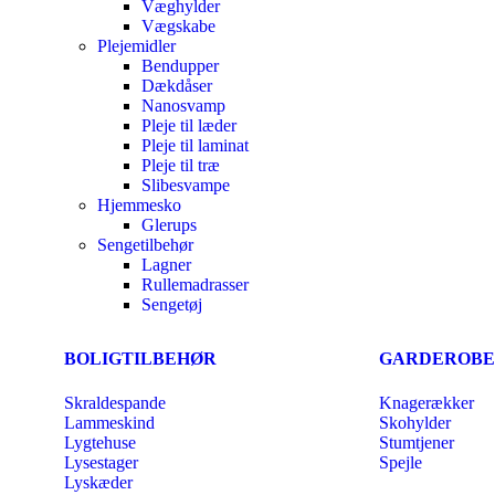
Væghylder
Vægskabe
Plejemidler
Bendupper
Dækdåser
Nanosvamp
Pleje til læder
Pleje til laminat
Pleje til træ
Slibesvampe
Hjemmesko
Glerups
Sengetilbehør
Lagner
Rullemadrasser
Sengetøj
BOLIGTILBEHØR
GARDEROBE
Skraldespande
Knagerækker
Lammeskind
Skohylder
Lygtehuse
Stumtjener
Lysestager
Spejle
Lyskæder