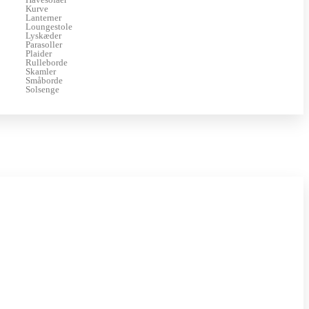
Kurve
Lanterner
Loungestole
Lyskæder
Parasoller
Plaider
Rulleborde
Skamler
Småborde
Solsenge