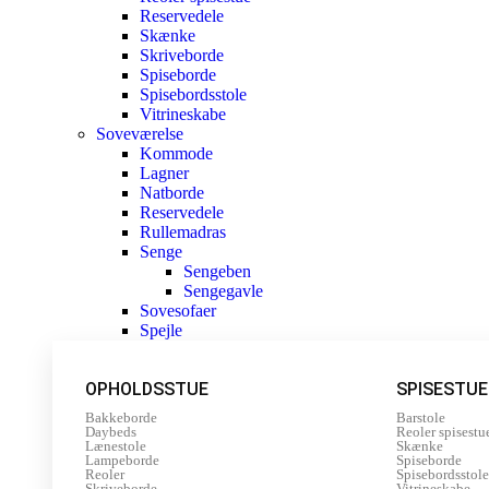
Reservedele
Skænke
Skriveborde
Spiseborde
Spisebordsstole
Vitrineskabe
Soveværelse
Kommode
Lagner
Natborde
Reservedele
Rullemadras
Senge
Sengeben
Sengegavle
Sovesofaer
Spejle
OPHOLDSSTUE
SPISESTUE
Bakkeborde
Barstole
Daybeds
Reoler spisestu
Lænestole
Skænke
Lampeborde
Spiseborde
Reoler
Spisebordsstole
Skriveborde
Vitrineskabe