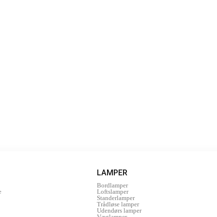
LAMPER
Bordlamper
e
Loftslamper
Standerlamper
Trådløse lamper
Udendørs lamper
Væglamper