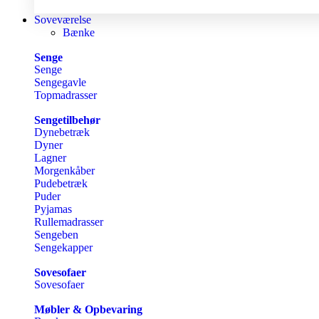
Soveværelse
Bænke
Senge
Senge
Sengegavle
Topmadrasser
Sengetilbehør
Dynebetræk
Dyner
Lagner
Morgenkåber
Pudebetræk
Puder
Pyjamas
Rullemadrasser
Sengeben
Sengekapper
Sovesofaer
Sovesofaer
Møbler & Opbevaring