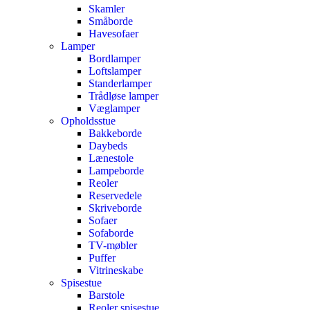
Skamler
Småborde
Havesofaer
Lamper
Bordlamper
Loftslamper
Standerlamper
Trådløse lamper
Væglamper
Opholdsstue
Bakkeborde
Daybeds
Lænestole
Lampeborde
Reoler
Reservedele
Skriveborde
Sofaer
Sofaborde
TV-møbler
Puffer
Vitrineskabe
Spisestue
Barstole
Reoler spisestue