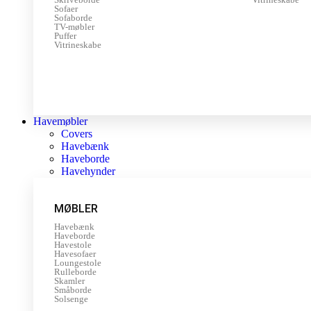
Sofaer
Sofaborde
TV-møbler
Puffer
Vitrineskabe
Havemøbler
Covers
Havebænk
Haveborde
Havehynder
MØBLER
Havebænk
Haveborde
Havestole
Havesofaer
Loungestole
Rulleborde
Skamler
Småborde
Solsenge