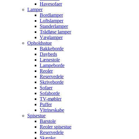
Havesofaer
Lamper
Bordlamper
Loftslamper
Standerlamper
Trådløse lamper
Væglamper
Opholdsstue
Bakkeborde
Daybeds
Lænestole
Lampeborde
Reoler
Reservedele
Skriveborde
Sofaer
Sofaborde
TV-møbler
Puffer
Vitrineskabe
Spisestue
Barstole
Reoler spisestue
Reservedele
Skænke