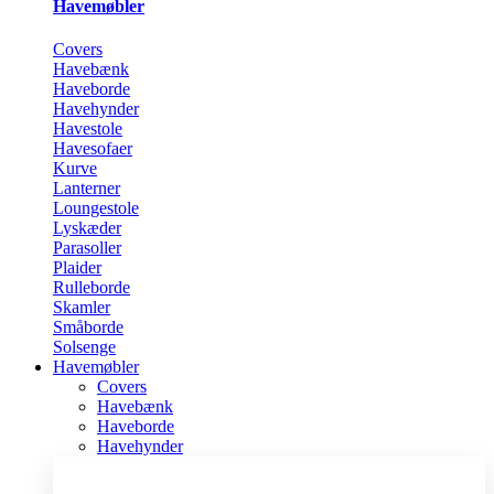
Havemøbler
Covers
Havebænk
Haveborde
Havehynder
Havestole
Havesofaer
Kurve
Lanterner
Loungestole
Lyskæder
Parasoller
Plaider
Rulleborde
Skamler
Småborde
Solsenge
Havemøbler
Covers
Havebænk
Haveborde
Havehynder