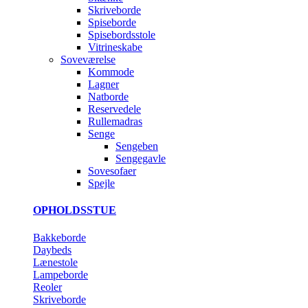
Skriveborde
Spiseborde
Spisebordsstole
Vitrineskabe
Soveværelse
Kommode
Lagner
Natborde
Reservedele
Rullemadras
Senge
Sengeben
Sengegavle
Sovesofaer
Spejle
OPHOLDSSTUE
Bakkeborde
Daybeds
Lænestole
Lampeborde
Reoler
Skriveborde