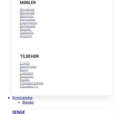
MØBLER
Havebænk
Haveborde
Havestole
Havesofaer
Loungestole
Rulleborde
Skamler
Småborde
Solsenge
TILBEHØR
Covers
Havehynder
Kurve
Lanterner
Parasoller
Plaider
Udendørs lamper
Udendørs lys
Soveværelse
Bænke
SENGE