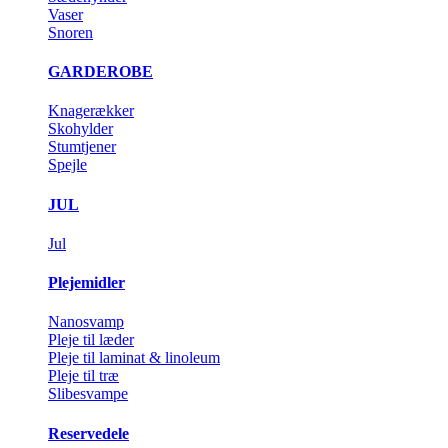
Vaser
Snoren
GARDEROBE
Knagerækker
Skohylder
Stumtjener
Spejle
JUL
Jul
Plejemidler
Nanosvamp
Pleje til læder
Pleje til laminat & linoleum
Pleje til træ
Slibesvampe
Reservedele