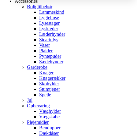
Accessories
Boligtilbehør
Lammeskind
Lygtehuse
Lysestager
Lyskæder
Læderhynder
Stearinlys
Vaser
Plaider
Pyntepuder
Sædehynder
Garderobe
Knager
Knagerækker
Skohylder
Stumtjener
Spejle
Jul
Opbevaring
Væghylder
Vægskabe
Plejemidler
Bendupper
Dækdåser