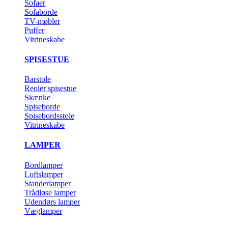
Sofaer
Sofaborde
TV-møbler
Puffer
Vitrineskabe
SPISESTUE
Barstole
Reoler spisestue
Skænke
Spiseborde
Spisebordsstole
Vitrineskabe
LAMPER
Bordlamper
Loftslamper
Standerlamper
Trådløse lamper
Udendørs lamper
Væglamper