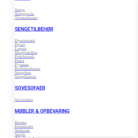
Senge
Sengegavle
Topmadrasser
SENGETILBEHØR
Dynebetræk
Dyner
Lagner
Morgenkåber
Pudebetræk
Puder
Pyjamas
Rullemadrasser
Sengeben
Sengekapper
SOVESOFAER
Sovesofaer
MØBLER & OPBEVARING
Bænke
Kommoder
Natborde
Spejle