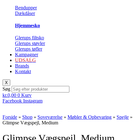
Bendupper
Dækdåser
Hjemmesko
Glerups filtsko
Glerups støvler
Glerups tøfler
Kampagner
UDSALG
Brands
Kontakt
X
Søg
kr.
0,00
0
Kurv
Facebook
Instagram
Forside
»
Shop
»
Soveværelse
»
Møbler & Opbevaring
»
Spejle
»
Glimpse Vægspejl, Medium
Glimpse Vægspejl, Medium