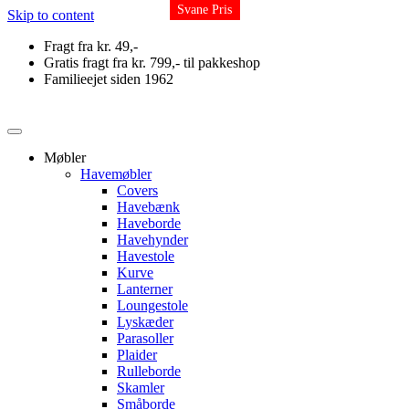
Svane Pris
Svane Pris
Skip to content
Fragt fra kr. 49,-
Gratis fragt fra kr. 799,- til pakkeshop
Familieejet siden 1962
Møbler
Havemøbler
Covers
Havebænk
Haveborde
Havehynder
Havestole
Kurve
Lanterner
Loungestole
Lyskæder
Parasoller
Plaider
Rulleborde
Skamler
Småborde