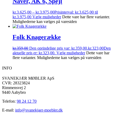
Naver, AK 6, Spejl
kr.
3.625,00
–
kr.
3.975,00
Prisinterval: kr.3.625,00 til
kr.3.975,00
Vælg muligheder
Dette vare har flere varianter.
Mulighederne kan vælges på varesiden
Folk Knagerække
kr.
359,00
Den oprindelige pris var: kr.359,00.
kr.
323,00
Den
aktuelle pris er: kr.323,00.
Vælg muligheder
Dette vare har
flere varianter. Mulighederne kan vælges på varesiden
INFO
SVANEKJÆR MØBLER ApS
CVR: 28323824
Rimmensvej 2
9440 Aabybro
Telefon:
98 24 12 70
E-mail:
info@svanekjaer-moebler.dk