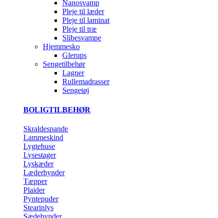
Nanosvamp
Pleje til læder
Pleje til laminat
Pleje til træ
Slibesvampe
Hjemmesko
Glerups
Sengetilbehør
Lagner
Rullemadrasser
Sengetøj
BOLIGTILBEHØR
Skraldespande
Lammeskind
Lygtehuse
Lysestager
Lyskæder
Læderhynder
Tæpper
Plaider
Pyntepuder
Stearinlys
Sædehynder