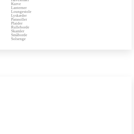
Kurve
Lanterner
Loungestole
Lyskæder
Parasoller
Plaider
Rulleborde
Skamler
Småborde
Solsenge