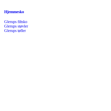
Hjemmesko
Glerups filtsko
Glerups støvler
Glerups tøfler