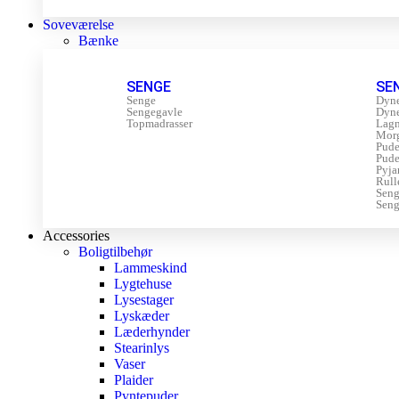
Soveværelse
Bænke
SENGE
SE
Senge
Dyn
Sengegavle
Dyn
Topmadrasser
Lagn
Mor
Pude
Pude
Pyja
Rull
Sen
Seng
Accessories
Boligtilbehør
Lammeskind
Lygtehuse
Lysestager
Lyskæder
Læderhynder
Stearinlys
Vaser
Plaider
Pyntepuder