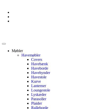
Møbler
Havemøbler
Covers
Havebænk
Haveborde
Havehynder
Havestole
Kurve
Lanterner
Loungestole
Lyskæder
Parasoller
Plaider
Rulleborde