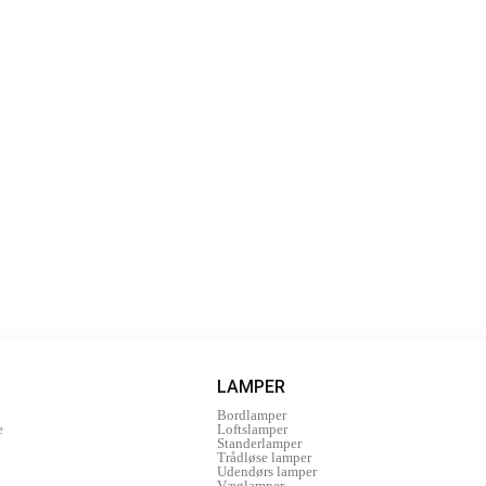
LAMPER
Bordlamper
e
Loftslamper
Standerlamper
Trådløse lamper
Udendørs lamper
Væglamper