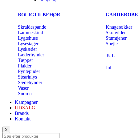
BOLIGTILBEHØR
GARDEROBE
Skraldespande
Knagerækker
Lammeskind
Skohylder
Lygtehuse
Stumtjener
Lysestager
Spejle
Lyskæder
Læderhynder
JUL
Tæpper
Plaider
Jul
Pyntepuder
Stearinlys
Sædehynder
Vaser
Snoren
Kampagner
UDSALG
Brands
Kontakt
X