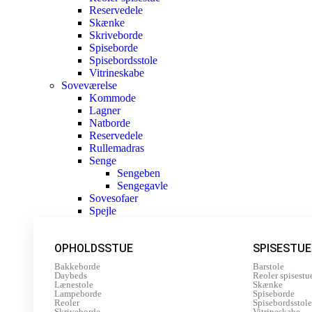
Reservedele
Skænke
Skriveborde
Spiseborde
Spisebordsstole
Vitrineskabe
Soveværelse
Kommode
Lagner
Natborde
Reservedele
Rullemadras
Senge
Sengeben
Sengegavle
Sovesofaer
Spejle
OPHOLDSSTUE
SPISESTUE
Bakkeborde
Barstole
Daybeds
Reoler spisestu
Lænestole
Skænke
Lampeborde
Spiseborde
Reoler
Spisebordsstole
Skriveborde
Vitrineskabe