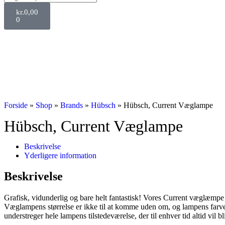
kr.
0,00
0
Forside
»
Shop
»
Brands
»
Hübsch
»
Hübsch, Current Væglampe
Hübsch, Current Væglampe
Beskrivelse
Yderligere information
Beskrivelse
Grafisk, vidunderlig og bare helt fantastisk! Vores Current væglæmpe e
Væglampens størrelse er ikke til at komme uden om, og lampens farv
understreger hele lampens tilstedeværelse, der til enhver tid altid vil