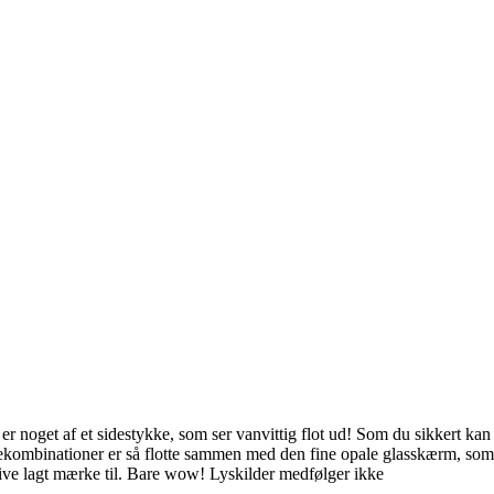
Svane Pris
r noget af et sidestykke, som ser vanvittig flot ud! Som du sikkert kan 
ekombinationer er så flotte sammen med den fine opale glasskærm, som
 blive lagt mærke til. Bare wow! Lyskilder medfølger ikke