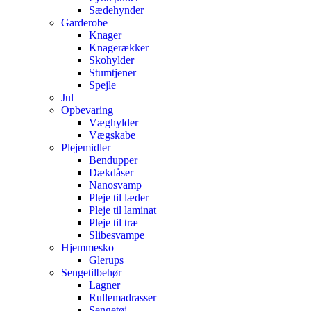
Sædehynder
Garderobe
Knager
Knagerækker
Skohylder
Stumtjener
Spejle
Jul
Opbevaring
Væghylder
Vægskabe
Plejemidler
Bendupper
Dækdåser
Nanosvamp
Pleje til læder
Pleje til laminat
Pleje til træ
Slibesvampe
Hjemmesko
Glerups
Sengetilbehør
Lagner
Rullemadrasser
Sengetøj