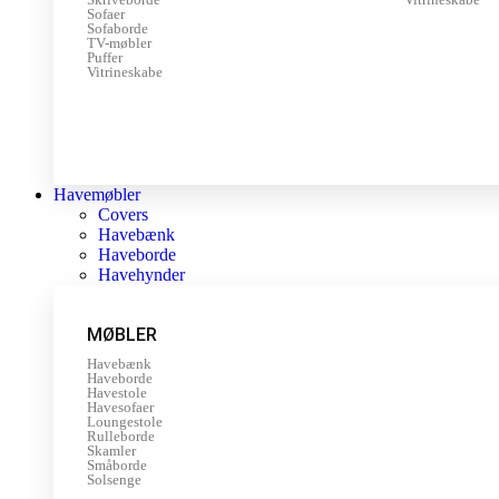
Sofaer
Sofaborde
TV-møbler
Puffer
Vitrineskabe
Havemøbler
Covers
Havebænk
Haveborde
Havehynder
MØBLER
Havebænk
Haveborde
Havestole
Havesofaer
Loungestole
Rulleborde
Skamler
Småborde
Solsenge