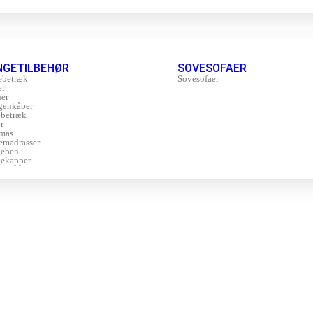
NGETILBEHØR
SOVESOFAER
ebetræk
Sovesofaer
er
er
genkåber
betræk
r
mas
emadrasser
geben
ekapper