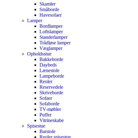
Skamler
Småborde
Havesofaer
Lamper
Bordlamper
Loftslamper
Standerlamper
Trådløse lamper
Væglamper
Opholdsstue
Bakkeborde
Daybeds
Lænestole
Lampeborde
Reoler
Reservedele
Skriveborde
Sofaer
Sofaborde
TV-møbler
Puffer
Vitrineskabe
Spisestue
Barstole
Reoler spisestue