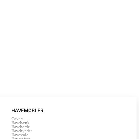
HAVEMØBLER
Covers
Havebænk
Haveborde
Havehynder
Havestole
Havesofaer