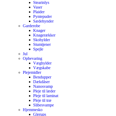
Stearinlys
Vaser
Plaider
Pyntepuder
Sædehynder
Garderobe
Knager
Knagerækker
Skohylder
Stumtjener
Spejle
Jul
Opbevaring
Væghylder
Vægskabe
Plejemidler
Bendupper
Dækdåser
Nanosvamp
Pleje til læder
Pleje til laminat
Pleje til træ
Slibesvampe
Hjemmesko
Glerups