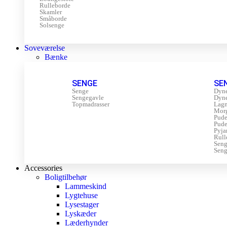
Rulleborde
Skamler
Småborde
Solsenge
Soveværelse
Bænke
SENGE
SE
Senge
Dyn
Sengegavle
Dyn
Topmadrasser
Lagn
Mor
Pude
Pude
Pyja
Rull
Sen
Seng
Accessories
Boligtilbehør
Lammeskind
Lygtehuse
Lysestager
Lyskæder
Læderhynder