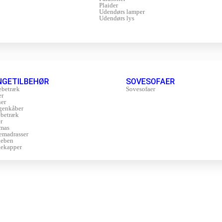
Plaider
Udendørs lamper
Udendørs lys
NGETILBEHØR
SOVESOFAER
ebetræk
Sovesofaer
er
er
genkåber
betræk
r
mas
emadrasser
geben
ekapper