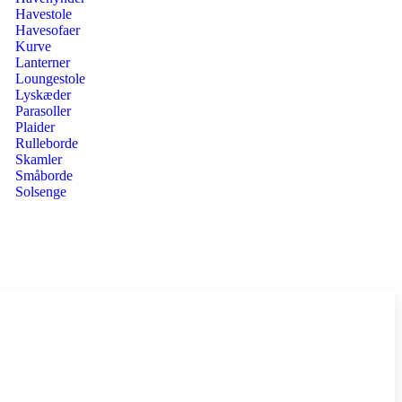
Havestole
Havesofaer
Kurve
Lanterner
Loungestole
Lyskæder
Parasoller
Plaider
Rulleborde
Skamler
Småborde
Solsenge