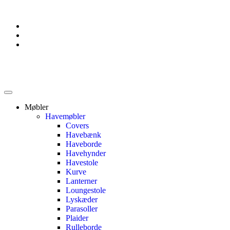
Møbler
Havemøbler
Covers
Havebænk
Haveborde
Havehynder
Havestole
Kurve
Lanterner
Loungestole
Lyskæder
Parasoller
Plaider
Rulleborde