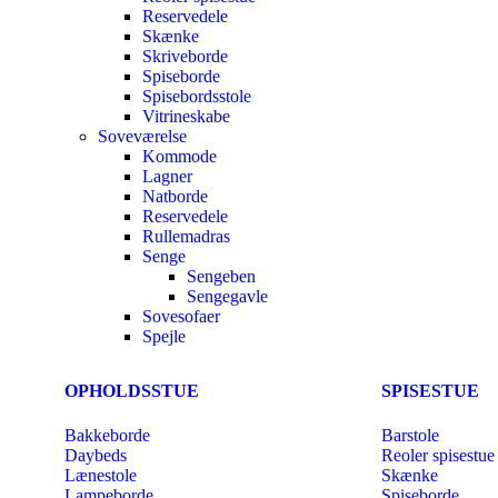
Reservedele
Skænke
Skriveborde
Spiseborde
Spisebordsstole
Vitrineskabe
Soveværelse
Kommode
Lagner
Natborde
Reservedele
Rullemadras
Senge
Sengeben
Sengegavle
Sovesofaer
Spejle
OPHOLDSSTUE
SPISESTUE
Bakkeborde
Barstole
Daybeds
Reoler spisestue
Lænestole
Skænke
Lampeborde
Spiseborde