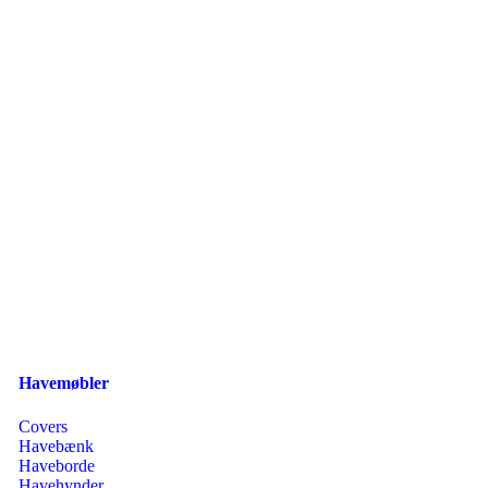
Havemøbler
Covers
Havebænk
Haveborde
Havehynder