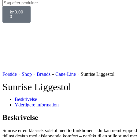
kr.
0,00
0
Forside
»
Shop
»
Brands
»
Cane-Line
»
Sunrise Liggestol
Sunrise Liggestol
Beskrivelse
Yderligere information
Beskrivelse
Sunrise er en klassisk solstol med to funktioner – du kan nemt vippe d
tidløst design med afslappende komfort – perfekt til en stille stund m