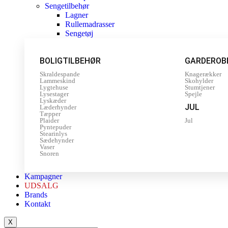
Sengetilbehør
Lagner
Rullemadrasser
Sengetøj
BOLIGTILBEHØR
GARDEROB
Skraldespande
Knagerækker
Lammeskind
Skohylder
Lygtehuse
Stumtjener
Lysestager
Spejle
Lyskæder
JUL
Læderhynder
Tæpper
Plaider
Jul
Pyntepuder
Stearinlys
Sædehynder
Vaser
Snoren
Kampagner
UDSALG
Brands
Kontakt
X