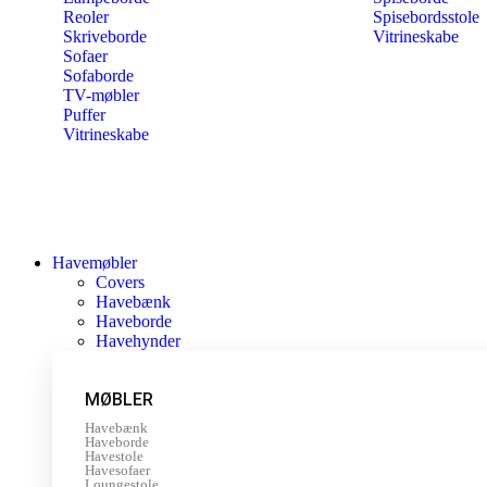
Reoler
Spisebordsstole
Skriveborde
Vitrineskabe
Sofaer
Sofaborde
TV-møbler
Puffer
Vitrineskabe
Havemøbler
Covers
Havebænk
Haveborde
Havehynder
MØBLER
Havebænk
Haveborde
Havestole
Havesofaer
Loungestole