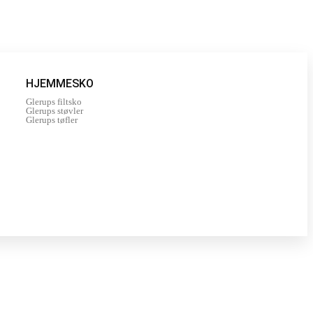
HJEMMESKO
Glerups filtsko
Glerups støvler
Glerups tøfler