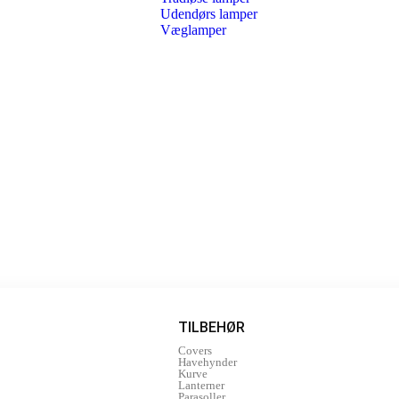
Udendørs lamper
Væglamper
TILBEHØR
Covers
Havehynder
Kurve
Lanterner
Parasoller