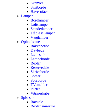
Skamler
Småborde
Havesofaer
Lamper
Bordlamper
Loftslamper
Standerlamper
Trådløse lamper
Væglamper
Opholdsstue
Bakkeborde
Daybeds
Lænestole
Lampeborde
Reoler
Reservedele
Skriveborde
Sofaer
Sofaborde
TV-møbler
Puffer
Vitrineskabe
Spisestue
Barstole
Reoler spisestue