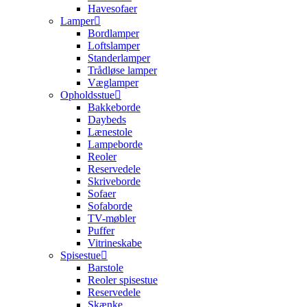
Havesofaer
Lamper
Bordlamper
Loftslamper
Standerlamper
Trådløse lamper
Væglamper
Opholdsstue
Bakkeborde
Daybeds
Lænestole
Lampeborde
Reoler
Reservedele
Skriveborde
Sofaer
Sofaborde
TV-møbler
Puffer
Vitrineskabe
Spisestue
Barstole
Reoler spisestue
Reservedele
Skænke