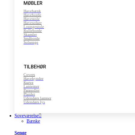
MØBLER
Havebænk
Haveborde
Havestole
Havesofaer
Loungestole
Rulleborde
Skamler
Småborde
Solsenge
TILBEHØR
Covers
Havehynder
Kurve
Lanterner
Parasoller
Plaider
Udendørs lamper
Udendørs lys
Soveværelse
Bænke
Senge