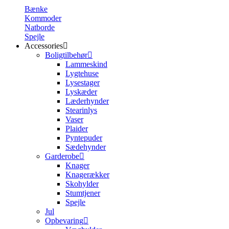
Bænke
Kommoder
Natborde
Spejle
Accessories
Boligtilbehør
Lammeskind
Lygtehuse
Lysestager
Lyskæder
Læderhynder
Stearinlys
Vaser
Plaider
Pyntepuder
Sædehynder
Garderobe
Knager
Knagerækker
Skohylder
Stumtjener
Spejle
Jul
Opbevaring