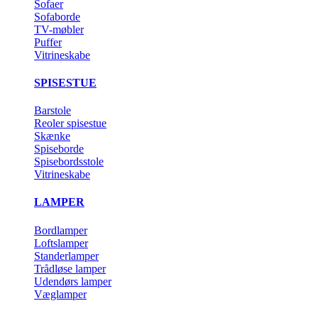
Sofaer
Sofaborde
TV-møbler
Puffer
Vitrineskabe
SPISESTUE
Barstole
Reoler spisestue
Skænke
Spiseborde
Spisebordsstole
Vitrineskabe
LAMPER
Bordlamper
Loftslamper
Standerlamper
Trådløse lamper
Udendørs lamper
Væglamper