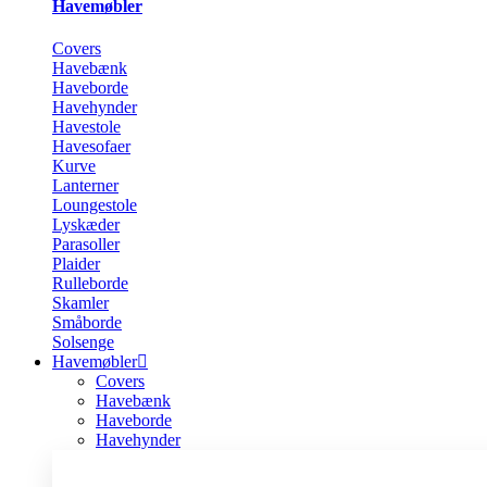
Havemøbler
Covers
Havebænk
Haveborde
Havehynder
Havestole
Havesofaer
Kurve
Lanterner
Loungestole
Lyskæder
Parasoller
Plaider
Rulleborde
Skamler
Småborde
Solsenge
Havemøbler
Covers
Havebænk
Haveborde
Havehynder