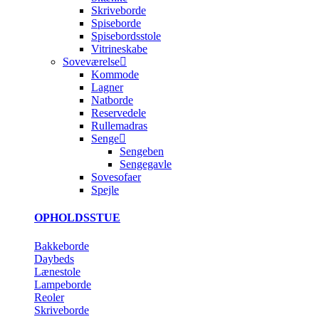
Skriveborde
Spiseborde
Spisebordsstole
Vitrineskabe
Soveværelse
Kommode
Lagner
Natborde
Reservedele
Rullemadras
Senge
Sengeben
Sengegavle
Sovesofaer
Spejle
OPHOLDSSTUE
Bakkeborde
Daybeds
Lænestole
Lampeborde
Reoler
Skriveborde