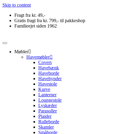
Skip to content
Fragt fra kr. 49,-
Gratis fragt fra kr. 799,- til pakkeshop
Familieejet siden 1962
Møbler
Havemøbler
Covers
Havebænk
Haveborde
Havehynder
Havestole
Kurve
Lanterner
Loungestole
Lyskæder
Parasoller
Plaider
Rulleborde
Skamler
Småborde