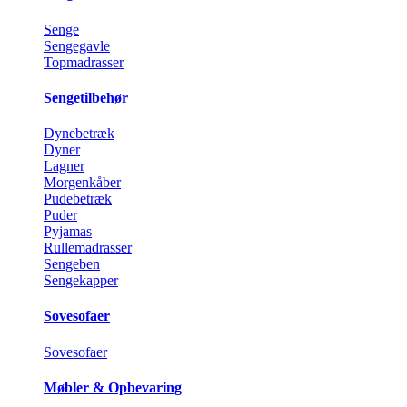
Senge
Sengegavle
Topmadrasser
Sengetilbehør
Dynebetræk
Dyner
Lagner
Morgenkåber
Pudebetræk
Puder
Pyjamas
Rullemadrasser
Sengeben
Sengekapper
Sovesofaer
Sovesofaer
Møbler & Opbevaring