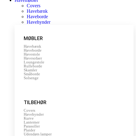
Havemøbler
Covers
Havebænk
Haveborde
Havehynder
MØBLER
Havebænk
Haveborde
Havestole
Havesofaer
Loungestole
Rulleborde
Skamler
Småborde
Solsenge
TILBEHØR
Covers
Havehynder
Kurve
Lanterner
Parasoller
Plaider
Udendørs lamper