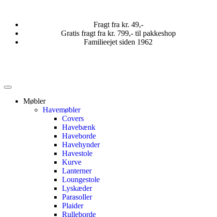
Fragt fra kr. 49,-
Gratis fragt fra kr. 799,- til pakkeshop
Familieejet siden 1962
Møbler
Havemøbler
Covers
Havebænk
Haveborde
Havehynder
Havestole
Kurve
Lanterner
Loungestole
Lyskæder
Parasoller
Plaider
Rulleborde