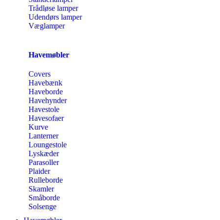
Trådløse lamper
Udendørs lamper
Væglamper
Havemøbler
Covers
Havebænk
Haveborde
Havehynder
Havestole
Havesofaer
Kurve
Lanterner
Loungestole
Lyskæder
Parasoller
Plaider
Rulleborde
Skamler
Småborde
Solsenge