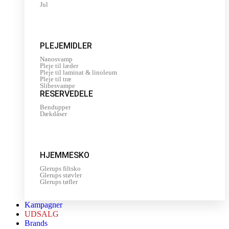
Jul
PLEJEMIDLER
Nanosvamp
Pleje til læder
Pleje til laminat & linoleum
Pleje til træ
Slibesvampe
RESERVEDELE
Bendupper
Dækdåser
HJEMMESKO
Glerups filtsko
Glerups støvler
Glerups tøfler
Kampagner
UDSALG
Brands