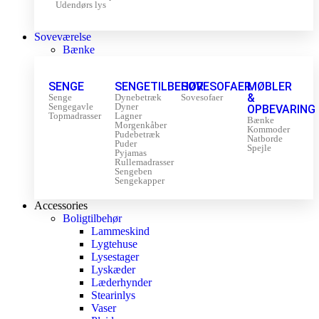
Udendørs lys
Soveværelse
Bænke
SENGE
SENGETILBEHØR
SOVESOFAER
MØBLER
&
Senge
Dynebetræk
Sovesofaer
Sengegavle
Dyner
OPBEVARING
Topmadrasser
Lagner
Bænke
Morgenkåber
Kommoder
Pudebetræk
Natborde
Puder
Spejle
Pyjamas
Rullemadrasser
Sengeben
Sengekapper
Accessories
Boligtilbehør
Lammeskind
Lygtehuse
Lysestager
Lyskæder
Læderhynder
Stearinlys
Vaser