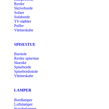
Reoler
Skriveborde
Sofaer
Sofaborde
TV-møbler
Puffer
Vitrineskabe
SPISESTUE
Barstole
Reoler spisestue
Skænke
Spiseborde
Spisebordsstole
Vitrineskabe
LAMPER
Bordlamper
Loftslamper
Standerlamper