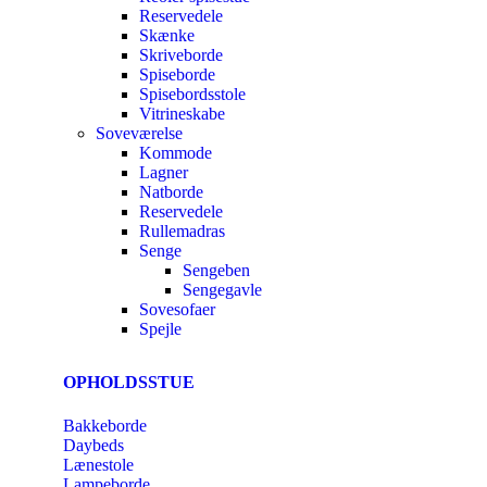
Reservedele
Skænke
Skriveborde
Spiseborde
Spisebordsstole
Vitrineskabe
Soveværelse
Kommode
Lagner
Natborde
Reservedele
Rullemadras
Senge
Sengeben
Sengegavle
Sovesofaer
Spejle
OPHOLDSSTUE
Bakkeborde
Daybeds
Lænestole
Lampeborde