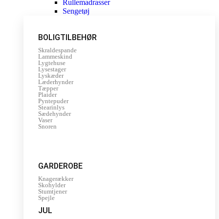
Rullemadrasser
Sengetøj
BOLIGTILBEHØR
Skraldespande
Lammeskind
Lygtehuse
Lysestager
Lyskæder
Læderhynder
Tæpper
Plaider
Pyntepuder
Stearinlys
Sædehynder
Vaser
Snoren
GARDEROBE
Knagerækker
Skohylder
Stumtjener
Spejle
JUL