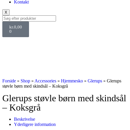
Kontakt
X
kr.
0,00
0
Svane Pris
Forside
»
Shop
»
Accessories
»
Hjemmesko
»
Glerups
»
Glerups
støvle børn med skindsål – Koksgrå
Glerups støvle børn med skindsål
– Koksgrå
Beskrivelse
Yderligere information