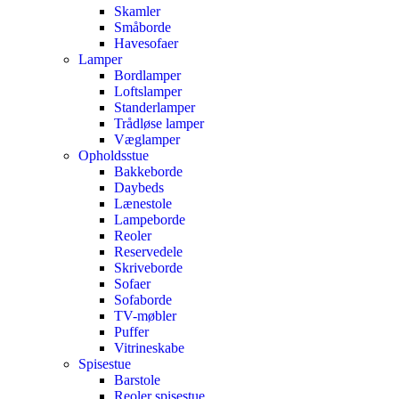
Skamler
Småborde
Havesofaer
Lamper
Bordlamper
Loftslamper
Standerlamper
Trådløse lamper
Væglamper
Opholdsstue
Bakkeborde
Daybeds
Lænestole
Lampeborde
Reoler
Reservedele
Skriveborde
Sofaer
Sofaborde
TV-møbler
Puffer
Vitrineskabe
Spisestue
Barstole
Reoler spisestue