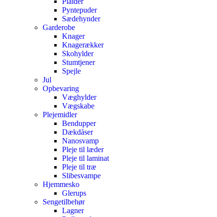
Plaider
Pyntepuder
Sædehynder
Garderobe
Knager
Knagerækker
Skohylder
Stumtjener
Spejle
Jul
Opbevaring
Væghylder
Vægskabe
Plejemidler
Bendupper
Dækdåser
Nanosvamp
Pleje til læder
Pleje til laminat
Pleje til træ
Slibesvampe
Hjemmesko
Glerups
Sengetilbehør
Lagner