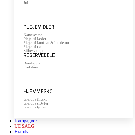
Jul
PLEJEMIDLER
Nanosvamp
Pleje til læder
Pleje til laminat & linoleum
Pleje til træ
Slibesvampe
RESERVEDELE
Bendupper
Dækdåser
HJEMMESKO
Glerups filtsko
Glerups støvler
Glerups tøfler
Kampagner
UDSALG
Brands