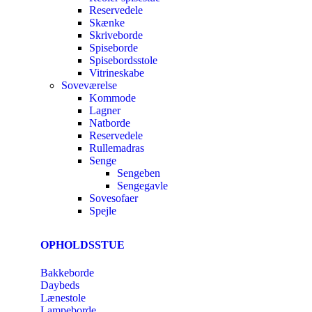
Reservedele
Skænke
Skriveborde
Spiseborde
Spisebordsstole
Vitrineskabe
Soveværelse
Kommode
Lagner
Natborde
Reservedele
Rullemadras
Senge
Sengeben
Sengegavle
Sovesofaer
Spejle
OPHOLDSSTUE
Bakkeborde
Daybeds
Lænestole
Lampeborde