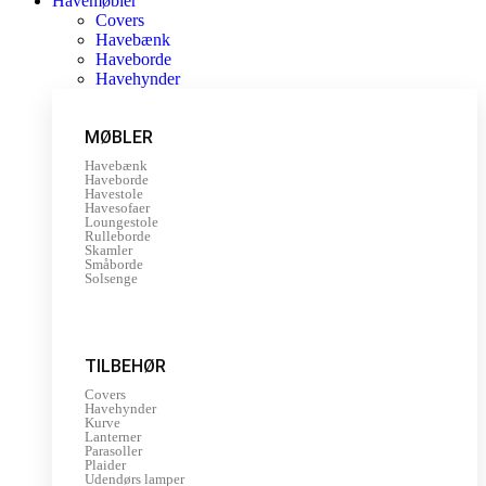
Havemøbler
Covers
Havebænk
Haveborde
Havehynder
MØBLER
Havebænk
Haveborde
Havestole
Havesofaer
Loungestole
Rulleborde
Skamler
Småborde
Solsenge
TILBEHØR
Covers
Havehynder
Kurve
Lanterner
Parasoller
Plaider
Udendørs lamper