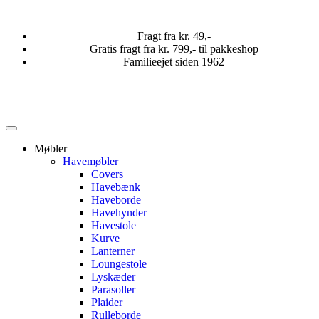
Fragt fra kr. 49,-
Gratis fragt fra kr. 799,- til pakkeshop
Familieejet siden 1962
Møbler
Havemøbler
Covers
Havebænk
Haveborde
Havehynder
Havestole
Kurve
Lanterner
Loungestole
Lyskæder
Parasoller
Plaider
Rulleborde