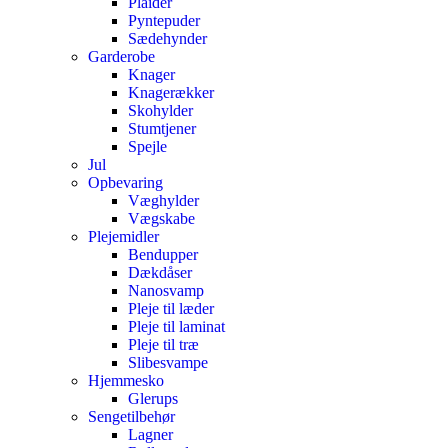
Plaider
Pyntepuder
Sædehynder
Garderobe
Knager
Knagerækker
Skohylder
Stumtjener
Spejle
Jul
Opbevaring
Væghylder
Vægskabe
Plejemidler
Bendupper
Dækdåser
Nanosvamp
Pleje til læder
Pleje til laminat
Pleje til træ
Slibesvampe
Hjemmesko
Glerups
Sengetilbehør
Lagner