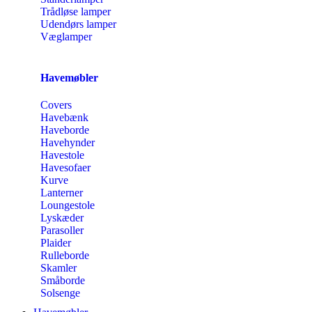
Trådløse lamper
Udendørs lamper
Væglamper
Havemøbler
Covers
Havebænk
Haveborde
Havehynder
Havestole
Havesofaer
Kurve
Lanterner
Loungestole
Lyskæder
Parasoller
Plaider
Rulleborde
Skamler
Småborde
Solsenge