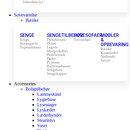
Udendørs lys
Soveværelse
Bænke
SENGE
SENGETILBEHØR
SOVESOFAER
MØBLER
&
Senge
Dynebetræk
Sovesofaer
Sengegavle
Dyner
OPBEVARING
Topmadrasser
Lagner
Bænke
Morgenkåber
Kommoder
Pudebetræk
Natborde
Puder
Spejle
Pyjamas
Rullemadrasser
Sengeben
Sengekapper
Accessories
Boligtilbehør
Lammeskind
Lygtehuse
Lysestager
Lyskæder
Læderhynder
Stearinlys
Vaser