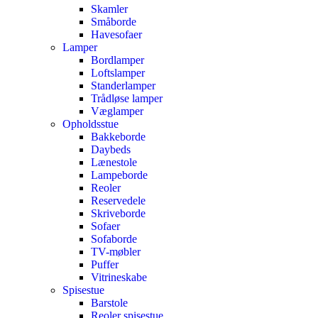
Skamler
Småborde
Havesofaer
Lamper
Bordlamper
Loftslamper
Standerlamper
Trådløse lamper
Væglamper
Opholdsstue
Bakkeborde
Daybeds
Lænestole
Lampeborde
Reoler
Reservedele
Skriveborde
Sofaer
Sofaborde
TV-møbler
Puffer
Vitrineskabe
Spisestue
Barstole
Reoler spisestue