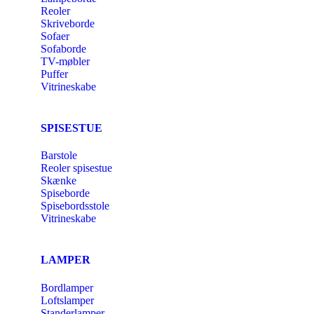
Reoler
Skriveborde
Sofaer
Sofaborde
TV-møbler
Puffer
Vitrineskabe
SPISESTUE
Barstole
Reoler spisestue
Skænke
Spiseborde
Spisebordsstole
Vitrineskabe
LAMPER
Bordlamper
Loftslamper
Standerlamper