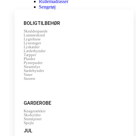
Rullemadrasser
Sengetøj
BOLIGTILBEHØR
Skraldespande
Lammeskind
Lygtehuse
Lysestager
Lyskæder
Læderhynder
Tæpper
Plaider
Pyntepuder
Stearinlys
Sædehynder
Vaser
Snoren
GARDEROBE
Knagerækker
Skohylder
Stumtjener
Spejle
JUL